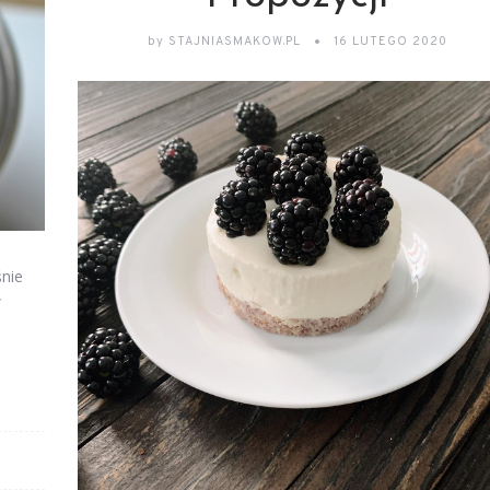
by
STAJNIASMAKOW.PL
16 LUTEGO 2020
śnie
w