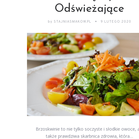
Odświeżające
by
STAJNIASMAKOW.PL
9 LUTEGO 2020
Brzoskwinie to nie tylko soczyste i słodkie owoce, 
także prawdziwa skarbnica zdrowia, która…