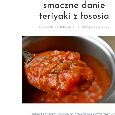
smaczne danie
teriyaki z łososia
by
STAJNIASMAKOW.PL
28 LUTEGO 2020
Danie teriyaki z łososia to prawdziwa uczta zarów