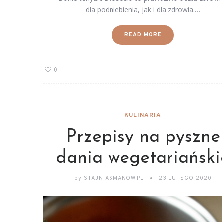
dla podniebienia, jak i dla zdrowia.…
READ MORE
0
KULINARIA
Przepisy na pyszne
dania wegetariański
by
STAJNIASMAKOW.PL
23 LUTEGO 2020