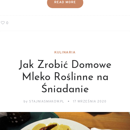
READ MORE
0
KULINARIA
Jak Zrobić Domowe
Mleko Roślinne na
Śniadanie
by
STAJNIASMAKOW.PL
17 WRZEŚNIA 2020