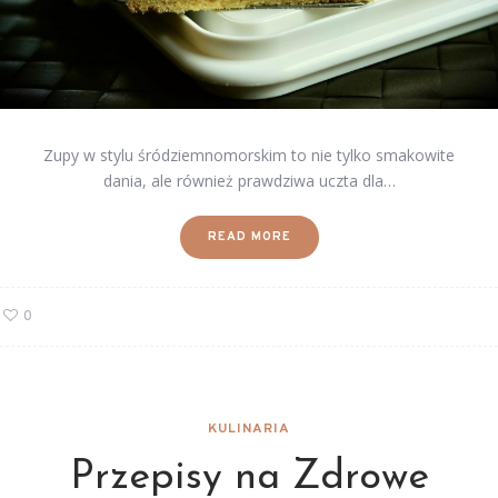
Zupy w stylu śródziemnomorskim to nie tylko smakowite
dania, ale również prawdziwa uczta dla…
READ MORE
0
KULINARIA
Przepisy na Zdrowe