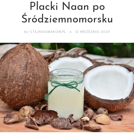
Placki Naan po
Śródziemnomorsku
by
STAJNIASMAKOW.PL
12 WRZEŚNIA 2020