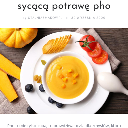
sycącą potrawę pho
by
STAJNIASMAKOW.PL
30 WRZEŚNIA 2020
Pho to nie tylko zupa, to prawdziwa uczta dla zmysłów, która