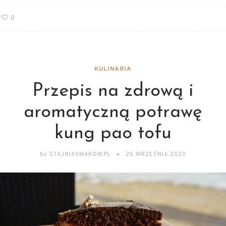
0
KULINARIA
Przepis na zdrową i
aromatyczną potrawę
kung pao tofu
by
STAJNIASMAKOW.PL
25 WRZEŚNIA 2020