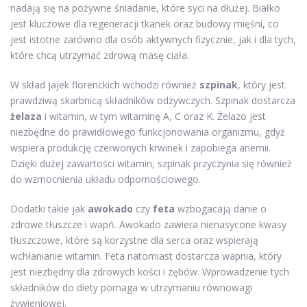
nadają się na pożywne śniadanie, które syci na dłużej. Białko
jest kluczowe dla regeneracji tkanek oraz budowy mięśni, co
jest istotne zarówno dla osób aktywnych fizycznie, jak i dla tych,
które chcą utrzymać zdrową masę ciała.
W skład jajek florenckich wchodzi również
szpinak
, który jest
prawdziwą skarbnicą składników odżywczych. Szpinak dostarcza
żelaza
i witamin, w tym witaminę A, C oraz K. Żelazo jest
niezbędne do prawidłowego funkcjonowania organizmu, gdyż
wspiera produkcję czerwonych krwinek i zapobiega anemii.
Dzięki dużej zawartości witamin, szpinak przyczynia się również
do wzmocnienia układu odpornościowego.
Dodatki takie jak
awokado
czy
feta
wzbogacają danie o
zdrowe tłuszcze i wapń. Awokado zawiera nienasycone kwasy
tłuszczowe, które są korzystne dla serca oraz wspierają
wchłanianie witamin. Feta natomiast dostarcza wapnia, który
jest niezbędny dla zdrowych kości i zębów. Wprowadzenie tych
składników do diety pomaga w utrzymaniu równowagi
żywieniowej.