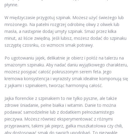
płynne.
W międzyczasie przygotuj szpinak. Możesz użyć świeżego lub
mrożonego. Na patelni rozgrzej odrobinę oliwy z oliwek lub
masła, a następnie dodaj umyty szpinak. Smaż przez kilka
minut, aż liście zwiędną. Jeśli lubisz, możesz dodać do szpinaku
szczyptę czosnku, co wzmocni smak potrawy.
Po ugotowaniu jajek, delikatnie je obierz i połóż na talerzu na
smażonym szpinaku. Aby nadać daniu wyjątkowego charakteru,
możesz posypać całość pokruszonym serem feta. Jego
kremowa konsystencja i wyrazisty smak idealnie komponują się
z jajkami i szpinakiem, tworząc harmonijną całość.
Jajka florenckie z szpinakiem to nie tylko pyszne, ale także
zdrowe śniadanie, pełne białka i witamin. Danie to można
podawać samodzielnie lub z dodatkiem pełnoziarnistego
pieczywa. Możesz również eksperymentować z różnymi
przyprawami, takimi jak pieprz, gałka muszkatołowa czy chili,
aby dostosować smak do swoich upodobań. To niezwykle