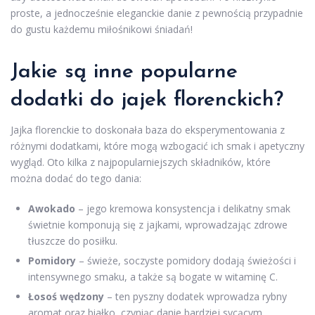
proste, a jednocześnie eleganckie danie z pewnością przypadnie
do gustu każdemu miłośnikowi śniadań!
Jakie są inne popularne
dodatki do jajek florenckich?
Jajka florenckie to doskonała baza do eksperymentowania z
różnymi dodatkami, które mogą wzbogacić ich smak i apetyczny
wygląd. Oto kilka z najpopularniejszych składników, które
można dodać do tego dania:
Awokado
– jego kremowa konsystencja i delikatny smak
świetnie komponują się z jajkami, wprowadzając zdrowe
tłuszcze do posiłku.
Pomidory
– świeże, soczyste pomidory dodają świeżości i
intensywnego smaku, a także są bogate w witaminę C.
Łosoś wędzony
– ten pyszny dodatek wprowadza rybny
aromat oraz białko, czyniąc danie bardziej sycącym.