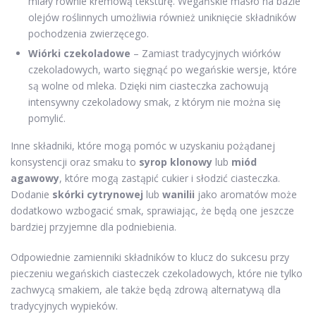
miały równie kremową teksturę. Wegańskie masło na bazie
olejów roślinnych umożliwia również uniknięcie składników
pochodzenia zwierzęcego.
Wiórki czekoladowe
– Zamiast tradycyjnych wiórków
czekoladowych, warto sięgnąć po wegańskie wersje, które
są wolne od mleka. Dzięki nim ciasteczka zachowują
intensywny czekoladowy smak, z którym nie można się
pomylić.
Inne składniki, które mogą pomóc w uzyskaniu pożądanej
konsystencji oraz smaku to
syrop klonowy
lub
miód
agawowy
, które mogą zastąpić cukier i słodzić ciasteczka.
Dodanie
skórki cytrynowej
lub
wanilii
jako aromatów może
dodatkowo wzbogacić smak, sprawiając, że będą one jeszcze
bardziej przyjemne dla podniebienia.
Odpowiednie zamienniki składników to klucz do sukcesu przy
pieczeniu wegańskich ciasteczek czekoladowych, które nie tylko
zachwycą smakiem, ale także będą zdrową alternatywą dla
tradycyjnych wypieków.