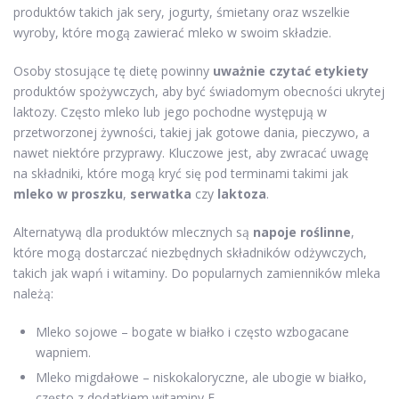
produktów takich jak sery, jogurty, śmietany oraz wszelkie
wyroby, które mogą zawierać mleko w swoim składzie.
Osoby stosujące tę dietę powinny
uważnie czytać etykiety
produktów spożywczych, aby być świadomym obecności ukrytej
laktozy. Często mleko lub jego pochodne występują w
przetworzonej żywności, takiej jak gotowe dania, pieczywo, a
nawet niektóre przyprawy. Kluczowe jest, aby zwracać uwagę
na składniki, które mogą kryć się pod terminami takimi jak
mleko w proszku
,
serwatka
czy
laktoza
.
Alternatywą dla produktów mlecznych są
napoje roślinne
,
które mogą dostarczać niezbędnych składników odżywczych,
takich jak wapń i witaminy. Do popularnych zamienników mleka
należą:
Mleko sojowe – bogate w białko i często wzbogacane
wapniem.
Mleko migdałowe – niskokaloryczne, ale ubogie w białko,
często z dodatkiem witaminy E.