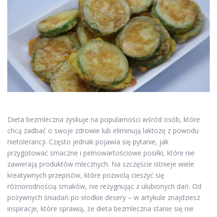
Dieta bezmleczna zyskuje na popularności wśród osób, które
chcą zadbać o swoje zdrowie lub eliminują laktozę z powodu
nietolerancji. Często jednak pojawia się pytanie, jak
przygotować smaczne i pełnowartościowe posiłki, które nie
zawierają produktów mlecznych. Na szczęście istnieje wiele
kreatywnych przepisów, które pozwolą cieszyć się
różnorodnością smaków, nie rezygnując z ulubionych dań. Od
pożywnych śniadań po słodkie desery – w artykule znajdziesz
inspiracje, które sprawią, że dieta bezmleczna stanie się nie