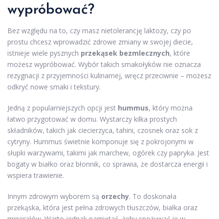
wypróbować?
Bez względu na to, czy masz nietolerancję laktozy, czy po
prostu chcesz wprowadzić zdrowe zmiany w swojej diecie,
istnieje wiele pysznych
przekąsek bezmlecznych
, które
możesz wypróbować. Wybór takich smakołyków nie oznacza
rezygnacji z przyjemności kulinarnej, wręcz przeciwnie – możesz
odkryć nowe smaki i tekstury.
Jedną z popularniejszych opcji jest
hummus
, który można
łatwo przygotować w domu. Wystarczy kilka prostych
składników, takich jak ciecierzyca, tahini, czosnek oraz sok z
cytryny. Hummus świetnie komponuje się z pokrojonymi w
słupki warzywami, takimi jak marchew, ogórek czy papryka. Jest
bogaty w białko oraz błonnik, co sprawia, że dostarcza energii i
wspiera trawienie.
Innym zdrowym wyborem są
orzechy
. To doskonała
przekąska, która jest pełna zdrowych tłuszczów, białka oraz
minerałów. Warto jednak pamiętać, żeby spożywać je w