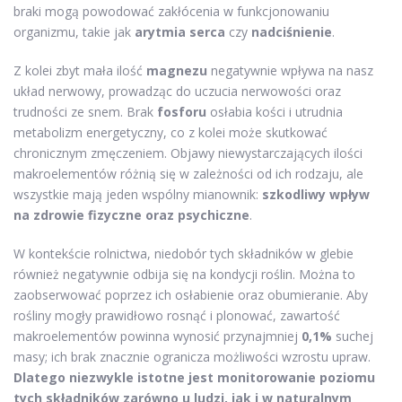
braki mogą powodować zakłócenia w funkcjonowaniu
organizmu, takie jak
arytmia serca
czy
nadciśnienie
.
Z kolei zbyt mała ilość
magnezu
negatywnie wpływa na nasz
układ nerwowy, prowadząc do uczucia nerwowości oraz
trudności ze snem. Brak
fosforu
osłabia kości i utrudnia
metabolizm energetyczny, co z kolei może skutkować
chronicznym zmęczeniem. Objawy niewystarczających ilości
makroelementów różnią się w zależności od ich rodzaju, ale
wszystkie mają jeden wspólny mianownik:
szkodliwy wpływ
na zdrowie fizyczne oraz psychiczne
.
W kontekście rolnictwa, niedobór tych składników w glebie
również negatywnie odbija się na kondycji roślin. Można to
zaobserwować poprzez ich osłabienie oraz obumieranie. Aby
rośliny mogły prawidłowo rosnąć i plonować, zawartość
makroelementów powinna wynosić przynajmniej
0,1%
suchej
masy; ich brak znacznie ogranicza możliwości wzrostu upraw.
Dlatego niezwykle istotne jest monitorowanie poziomu
tych składników zarówno u ludzi, jak i w naturalnym