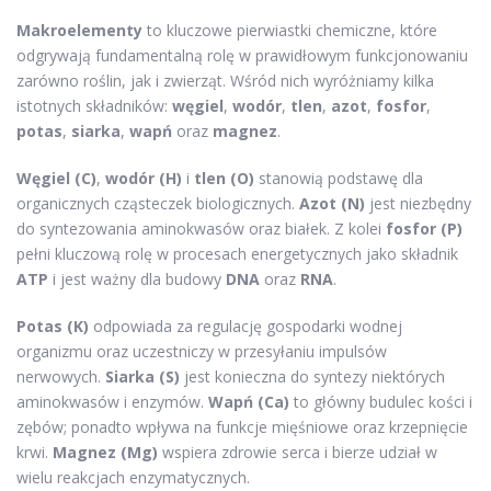
Makroelementy
to kluczowe pierwiastki chemiczne, które
odgrywają fundamentalną rolę w prawidłowym funkcjonowaniu
zarówno roślin, jak i zwierząt. Wśród nich wyróżniamy kilka
istotnych składników:
węgiel
,
wodór
,
tlen
,
azot
,
fosfor
,
potas
,
siarka
,
wapń
oraz
magnez
.
Węgiel (C)
,
wodór (H)
i
tlen (O)
stanowią podstawę dla
organicznych cząsteczek biologicznych.
Azot (N)
jest niezbędny
do syntezowania aminokwasów oraz białek. Z kolei
fosfor (P)
pełni kluczową rolę w procesach energetycznych jako składnik
ATP
i jest ważny dla budowy
DNA
oraz
RNA
.
Potas (K)
odpowiada za regulację gospodarki wodnej
organizmu oraz uczestniczy w przesyłaniu impulsów
nerwowych.
Siarka (S)
jest konieczna do syntezy niektórych
aminokwasów i enzymów.
Wapń (Ca)
to główny budulec kości i
zębów; ponadto wpływa na funkcje mięśniowe oraz krzepnięcie
krwi.
Magnez (Mg)
wspiera zdrowie serca i bierze udział w
wielu reakcjach enzymatycznych.