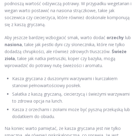
podnoszą wartość odżywczą potrawy. W przypadku wegetarian i
wegan warto postawić na nasiona strączkowe, takie jak
soczewica czy ciecierzyca, które również doskonale komponują
się z kaszą gryczaną.
Aby jeszcze bardziej wzbogacić smak, warto dodać
orzechy
lub
nasiona
, takie jak pestki dyni czy słonecznika, które nie tylko
dodadzą chrupkości, ale również zdrowych tłuszczów.
Świeże
zioła
, takie jak natka pietruszki, koper czy bazylia, mogą
wprowadzić do potrawy nutę świeżości i aromatu.
Kasza gryczana z duszonymi warzywami i kurczakiem
stanowi pełnowartościowy posiłek.
Sałatka z kaszą gryczaną, ciecierzycą i świeżymi warzywami
to zdrowa opcja na lunch.
Kasza z orzechami i ziołami może być pyszną przekąską lub
dodatkiem do obiadu.
Na koniec warto pamiętać, że kasza gryczana jest nie tylko
smaczna, ale również niskokaloryczna, co sprawia, że jest