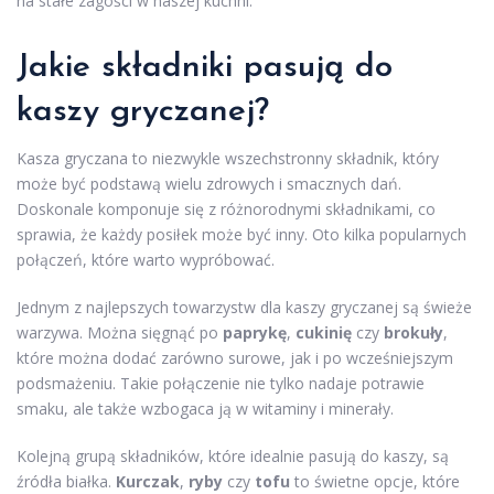
na stałe zagości w naszej kuchni.
Jakie składniki pasują do
kaszy gryczanej?
Kasza gryczana to niezwykle wszechstronny składnik, który
może być podstawą wielu zdrowych i smacznych dań.
Doskonale komponuje się z różnorodnymi składnikami, co
sprawia, że każdy posiłek może być inny. Oto kilka popularnych
połączeń, które warto wypróbować.
Jednym z najlepszych towarzystw dla kaszy gryczanej są świeże
warzywa. Można sięgnąć po
paprykę
,
cukinię
czy
brokuły
,
które można dodać zarówno surowe, jak i po wcześniejszym
podsmażeniu. Takie połączenie nie tylko nadaje potrawie
smaku, ale także wzbogaca ją w witaminy i minerały.
Kolejną grupą składników, które idealnie pasują do kaszy, są
źródła białka.
Kurczak
,
ryby
czy
tofu
to świetne opcje, które