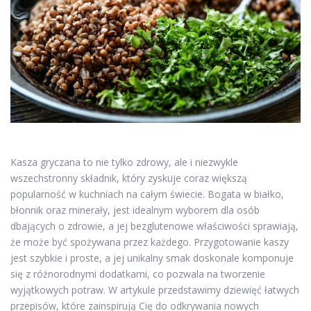
Kasza gryczana to nie tylko zdrowy, ale i niezwykle
wszechstronny składnik, który zyskuje coraz większą
popularność w kuchniach na całym świecie. Bogata w białko,
błonnik oraz minerały, jest idealnym wyborem dla osób
dbających o zdrowie, a jej bezglutenowe właściwości sprawiają,
że może być spożywana przez każdego. Przygotowanie kaszy
jest szybkie i proste, a jej unikalny smak doskonale komponuje
się z różnorodnymi dodatkami, co pozwala na tworzenie
wyjątkowych potraw. W artykule przedstawimy dziewięć łatwych
przepisów, które zainspirują Cię do odkrywania nowych