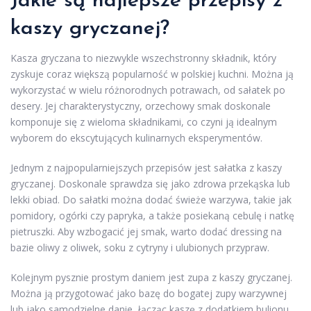
Jakie są najlepsze przepisy z
kaszy gryczanej?
Kasza gryczana to niezwykle wszechstronny składnik, który
zyskuje coraz większą popularność w polskiej kuchni. Można ją
wykorzystać w wielu różnorodnych potrawach, od sałatek po
desery. Jej charakterystyczny, orzechowy smak doskonale
komponuje się z wieloma składnikami, co czyni ją idealnym
wyborem do ekscytujących kulinarnych eksperymentów.
Jednym z najpopularniejszych przepisów jest sałatka z kaszy
gryczanej. Doskonale sprawdza się jako zdrowa przekąska lub
lekki obiad. Do sałatki można dodać świeże warzywa, takie jak
pomidory, ogórki czy papryka, a także posiekaną cebulę i natkę
pietruszki. Aby wzbogacić jej smak, warto dodać dressing na
bazie oliwy z oliwek, soku z cytryny i ulubionych przypraw.
Kolejnym pysznie prostym daniem jest zupa z kaszy gryczanej.
Można ją przygotować jako bazę do bogatej zupy warzywnej
lub jako samodzielne danie, łącząc kaszę z dodatkiem bulionu,