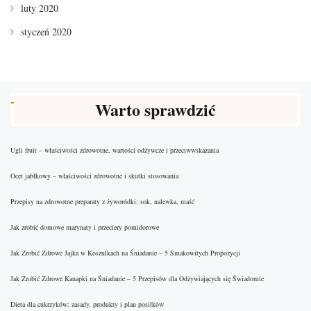
luty 2020
styczeń 2020
Warto sprawdzić
Ugli fruit – właściwości zdrowotne, wartości odżywcze i przeciwwskazania
Ocet jabłkowy – właściwości zdrowotne i skutki stosowania
Przepisy na zdrowotne preparaty z żyworódki: sok, nalewka, maść
Jak zrobić domowe marynaty i przeciery pomidorowe
Jak Zrobić Zdrowe Jajka w Koszulkach na Śniadanie – 5 Smakowitych Propozycji
Jak Zrobić Zdrowe Kanapki na Śniadanie – 5 Przepisów dla Odżywiających się Świadomie
Dieta dla cukrzyków: zasady, produkty i plan posiłków