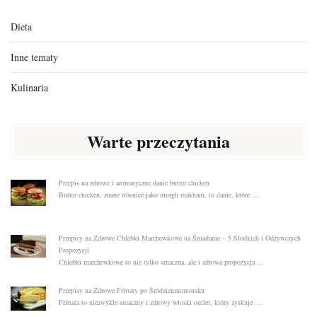
Dieta
Inne tematy
Kulinaria
Warte przeczytania
Przepis na zdrowe i aromatyczne danie butter chicken
Butter chicken, znane również jako murgh makhani, to danie, które …
Przepisy na Zdrowe Chlebki Marchewkowe na Śniadanie – 5 Słodkich i Odżywczych
Propozycji
Chlebki marchewkowe to nie tylko smaczna, ale i zdrowa propozycja …
Przepisy na Zdrowe Frittaty po Śródziemnomorsku
Frittata to niezwykle smaczny i zdrowy włoski omlet, który zyskuje …