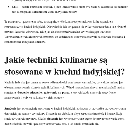
Chili
– nadaje potrawom ostrości, a jego intensywność może być różna w zależności od odmiany.
Jest niezbędnym składnikiem wielu indyjskich potraw.
Te przyprawy, łącząc się ze sobą, tworzą niezwykłe kompozycje smakowe, które są znakiem
rozpoznawczym kuchni indyjskiej. Odpowiednie ich połączenie nie tylko wzbogaca dania, ale również
przynosi korzyści zdrowotne, takie jak działanie przeciwzapalne czy wspierające trawienie.
Wprowadzenie tych kluczowych przypraw do codziennego gotowania pozwoli na odkrycie bogactwa i
różnorodności indyjskich smaków.
Jakie techniki kulinarne są
stosowane w kuchni indyjskiej?
Kuchnia indyjska jest znana ze swojej różnorodności oraz bogactwa smaków, co w dużej mierze jest
efektem zastosowania różnych technik kulinarnych. Wśród najpopularniejszych metod znaleźć można
smażenie
,
duszenie
,
pieczenie
i
gotowanie na parze
, z których każda ma swoje specyficzne
zastosowanie i wpływa na końcowy efekt potrawy.
Smażenie
jest powszechnie stosowane w kuchni indyjskiej, zwłaszcza w przypadku przygotowywania
dań takich jak samosy czy pakory. Smażenie na głębokim oleju zapewnia chrupkość i intensyfikuje
smak używanych przypraw. Z kolei
duszenie
jest wykorzystywane często do przygotowywania curry,
gdzie składniki powoli łączą się w aromatyczny sos, a ich smaki przenikają się.