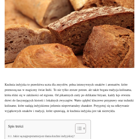
Kuchnia indyjska to prawdziwa uczta dla zmysłów, pełna intensywnych smaków i aromatów, które
przenoszą nas w magiczny świat Indii. To nie tylko zestaw potraw, ale także bogata tradycja kulinarna,
która różni się w zależności od regionu. Od pikantnych curry po delikatne biryani, każdy kęs otwiera
drzwi do fascynujących historii i lokalnych zwyczajów. Warto zgłębić kluczowe przyprawy oraz techniki
kulinarne, które nadają indyjskiemu jedzeniu niepowtarzalny charakter. Przygotuj się na odkrywanie
wyjątkowych smaków i tradycji, które sprawiają, że kuchnia indyjska jest tak niezwykła.
Spis treści
Jakie są najpopularniejsze dania kuchni indyjskiej?