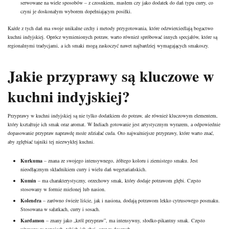
serwowane na wiele sposobów – z czosnkiem, masłem czy jako dodatek do dań typu curry, co
czyni je doskonałym wyborem dopełniającym posiłki.
Każde z tych dań ma swoje unikalne cechy i metody przygotowania, które odzwierciedlają bogactwo
kuchni indyjskiej. Oprócz wymienionych potraw, warto również spróbować innych specjałów, które są
regionalnymi tradycjami, a ich smaki mogą zaskoczyć nawet najbardziej wymagających smakoszy.
Jakie przyprawy są kluczowe w
kuchni indyjskiej?
Przyprawy w kuchni indyjskiej są nie tylko dodatkiem do potraw, ale również kluczowym elementem,
który kształtuje ich smak oraz aromat. W Indiach gotowanie jest artystycznym wyrazem, a odpowiednie
dopasowanie przypraw naprawdę może zdziałać cuda. Oto najważniejsze przyprawy, które warto znać,
aby zgłębiać tajniki tej niezwykłej kuchni.
Kurkuma
– znana ze swojego intensywnego, żółtego koloru i ziemistego smaku. Jest
nieodłącznym składnikiem curry i wielu dań wegetariańskich.
Kumin
– ma charakterystyczny, orzechowy smak, który dodaje potrawom głębi. Często
stosowany w formie mielonej lub nasion.
Kolendra
– zarówno świeże liście, jak i nasiona, dodają potrawom lekko cytrusowego posmaku.
Stosowana w sałatkach, curry i sosach.
Kardamon
– znany jako „król przypraw”, ma intensywny, słodko-pikantny smak. Często
używany w napojach, takich jak chai, oraz w deserach.