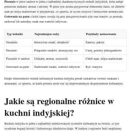
Pieczenie
w piecu tandoor to jedna z najbardziej charakterystycznych technik indyjskich, która nadaje
potrawom unikalny aromat i teksturę. W piecu tym można przygotować różnorodne dania, od chlebów
naan po mięsa marinowane w przyprawach, co sprawia, że są one soczyste i intensywnie aromatyczne.
Gotowanie na parze
z kolei często stosuje się przy przygotowywaniu ryżu oraz warzyw, co pozwala
zachować ich naturalny smak oraz wartości odżywcze.
Typ techniki
Najważniejsze cechy
Przykłady zastosowania
Smażenie
Intensywne smaki, chrupkość
Samosy, pakory
Duszenie
Połączenie smaków, aromatyczny sos
Curry, potrawy jednogarnkowe
Pieczenie w tandoor
Unikalny aromat, soczystość
Chleb naan, mięsa marinowane
Gotowanie na parze
Zachowanie smaku, wartości odżywcze
Ryż, warzywa
Dzięki różnorodności technik kulinarnych kuchnia indyjska potrafi zaskakiwać swoimi smakami i
aromatami, co sprawia, że każda potrawa może stać się niepowtarzalnym eksperymentem kulinarnym.
Jakie są regionalne różnice w
kuchni indyjskiej?
Kuchnia indyjska to jeden z najbardziej zróżnicowanych systemów kulinarnych na świecie, co jest
wynikiem bogatej historii i kulturowego dziedzictwa kraju. W każdym z regionów Indii znajdziemy