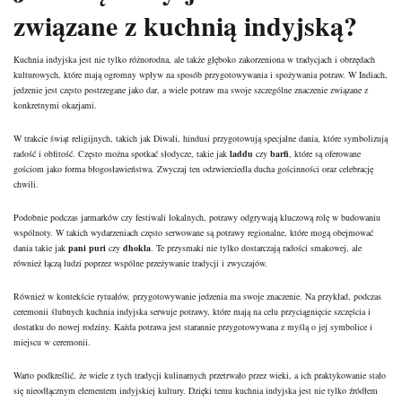
związane z kuchnią indyjską?
Kuchnia indyjska jest nie tylko różnorodna, ale także głęboko zakorzeniona w tradycjach i obrzędach
kulturowych, które mają ogromny wpływ na sposób przygotowywania i spożywania potraw. W Indiach,
jedzenie jest często postrzegane jako dar, a wiele potraw ma swoje szczególne znaczenie związane z
konkretnymi okazjami.
W trakcie świąt religijnych, takich jak Diwali, hindusi przygotowują specjalne dania, które symbolizują
radość i obfitość. Często można spotkać słodycze, takie jak
laddu
czy
barfi
, które są oferowane
gościom jako forma błogosławieństwa. Zwyczaj ten odzwierciedla ducha gościnności oraz celebrację
chwili.
Podobnie podczas jarmarków czy festiwali lokalnych, potrawy odgrywają kluczową rolę w budowaniu
wspólnoty. W takich wydarzeniach często serwowane są potrawy regionalne, które mogą obejmować
dania takie jak
pani puri
czy
dhokla
. Te przysmaki nie tylko dostarczają radości smakowej, ale
również łączą ludzi poprzez wspólne przeżywanie tradycji i zwyczajów.
Również w kontekście rytuałów, przygotowywanie jedzenia ma swoje znaczenie. Na przykład, podczas
ceremonii ślubnych kuchnia indyjska serwuje potrawy, które mają na celu przyciągnięcie szczęścia i
dostatku do nowej rodziny. Każda potrawa jest starannie przygotowywana z myślą o jej symbolice i
miejscu w ceremonii.
Warto podkreślić, że wiele z tych tradycji kulinarnych przetrwało przez wieki, a ich praktykowanie stało
się nieodłącznym elementem indyjskiej kultury. Dzięki temu kuchnia indyjska jest nie tylko źródłem