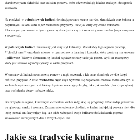
charakterystyczne składniki oraz unikalne potrawy, które odzwierciedlają lokalne tradycje i dostępność
surowców.
Na przykład, w
południowych Indiach
dominują potrawy oparte na ryżu, ziemniakach oraz kokosa, a
popularnymi składnikami są też różnorodne przyprawy, takie jak curry czy czarna musztarda.
Kluczowymi potrawami w tym regionie są dosa (pasta z ryżu i soczewicy) oraz sambar (zupa warzywna
z soczewicą).
W
północnych Indiach
zauważalny jest inny styl kulinarny. Mieszkańcy tego regionu preferują
**chlebki naan** oraz dania mięsne, w tym potrawy z baraniny i kurczaka, które często są marynowane
i grillowane. Ważnym elementem tej kuchni są także potrawy takie jak paneer, czyli ser twarogowy,
który jest szeroko wykorzystywany w wielu przepisach.
W centralnych Indiach popularne są potrawy z mąki pszennej, a ich smak dominuje zwykle dzięki
obfitości przypraw. Z kolei
wschodnia część
kraju wyróżnia się bogactwem owoców morza oraz ryb, a
kuchnia bengalska słynie z delikatnych potraw zawierających ryby, takie jak machher jhol (zupa rybna)
oraz wyśmienite desery na bazie mleka.
Bez względu na region, kluczowym elementem kuchni indyjskiej są przyprawy, które nadają potrawom
wyjątkowego smaku i aromatu. Zrozumienie regionalnych różnic w kuchni indyjskiej pozwala nie tylko
lepiej poznać ten fascynujący kraj, ale także wzbogacić swoje kulinarne doświadczenia poprzez
smakowanie autentycznych dań z różnych części Indii.
Jakie są tradycje kulinarne