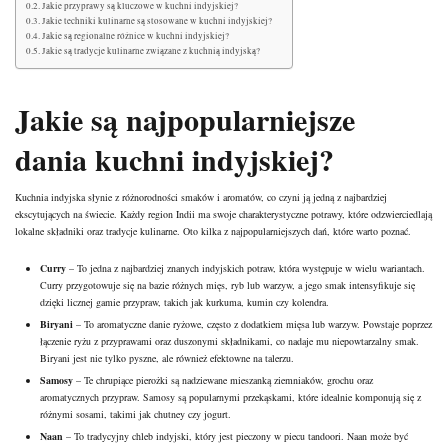
Jakie przyprawy są kluczowe w kuchni indyjskiej?
Jakie techniki kulinarne są stosowane w kuchni indyjskiej?
Jakie są regionalne różnice w kuchni indyjskiej?
Jakie są tradycje kulinarne związane z kuchnią indyjską?
Jakie są najpopularniejsze
dania kuchni indyjskiej?
Kuchnia indyjska słynie z różnorodności smaków i aromatów, co czyni ją jedną z najbardziej
ekscytujących na świecie. Każdy region Indii ma swoje charakterystyczne potrawy, które odzwierciedlają
lokalne składniki oraz tradycje kulinarne. Oto kilka z najpopularniejszych dań, które warto poznać.
Curry
– To jedna z najbardziej znanych indyjskich potraw, która występuje w wielu wariantach.
Curry przygotowuje się na bazie różnych mięs, ryb lub warzyw, a jego smak intensyfikuje się
dzięki licznej gamie przypraw, takich jak kurkuma, kumin czy kolendra.
Biryani
– To aromatyczne danie ryżowe, często z dodatkiem mięsa lub warzyw. Powstaje poprzez
łączenie ryżu z przyprawami oraz duszonymi składnikami, co nadaje mu niepowtarzalny smak.
Biryani jest nie tylko pyszne, ale również efektowne na talerzu.
Samosy
– Te chrupiące pierożki są nadziewane mieszanką ziemniaków, grochu oraz
aromatycznych przypraw. Samosy są popularnymi przekąskami, które idealnie komponują się z
różnymi sosami, takimi jak chutney czy jogurt.
Naan
– To tradycyjny chleb indyjski, który jest pieczony w piecu tandoori. Naan może być