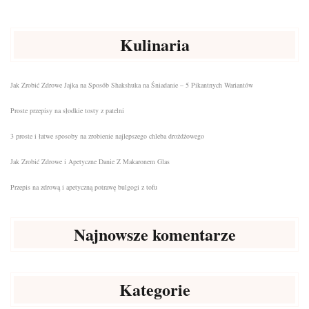
Kulinaria
Jak Zrobić Zdrowe Jajka na Sposób Shakshuka na Śniadanie – 5 Pikantnych Wariantów
Proste przepisy na słodkie tosty z patelni
3 proste i łatwe sposoby na zrobienie najlepszego chleba drożdżowego
Jak Zrobić Zdrowe i Apetyczne Danie Z Makaronem Glas
Przepis na zdrową i apetyczną potrawę bulgogi z tofu
Najnowsze komentarze
Kategorie