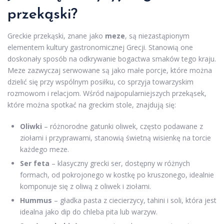
przekąski?
Greckie przekąski, znane jako
meze
, są niezastąpionym
elementem kultury gastronomicznej Grecji. Stanowią one
doskonały sposób na odkrywanie bogactwa smaków tego kraju.
Meze zazwyczaj serwowane są jako małe porcje, które można
dzielić się przy wspólnym posiłku, co sprzyja towarzyskim
rozmowom i relacjom. Wśród najpopularniejszych przekąsek,
które można spotkać na greckim stole, znajdują się:
Oliwki
– różnorodne gatunki oliwek, często podawane z
ziołami i przyprawami, stanowią świetną wisienkę na torcie
każdego meze.
Ser feta
– klasyczny grecki ser, dostępny w różnych
formach, od pokrojonego w kostkę po kruszonego, idealnie
komponuje się z oliwą z oliwek i ziołami.
Hummus
– gładka pasta z ciecierzycy, tahini i soli, która jest
idealna jako dip do chleba pita lub warzyw.