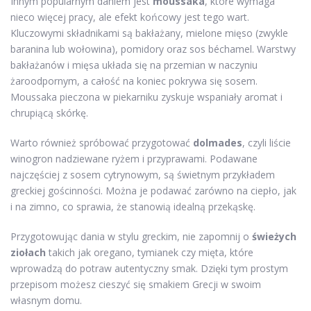
Innym popularnym daniem jest
moussaka
, które wymaga
nieco więcej pracy, ale efekt końcowy jest tego wart.
Kluczowymi składnikami są bakłażany, mielone mięso (zwykle
baranina lub wołowina), pomidory oraz sos béchamel. Warstwy
bakłażanów i mięsa układa się na przemian w naczyniu
żaroodpornym, a całość na koniec pokrywa się sosem.
Moussaka pieczona w piekarniku zyskuje wspaniały aromat i
chrupiącą skórkę.
Warto również spróbować przygotować
dolmades
, czyli liście
winogron nadziewane ryżem i przyprawami. Podawane
najczęściej z sosem cytrynowym, są świetnym przykładem
greckiej gościnności. Można je podawać zarówno na ciepło, jak
i na zimno, co sprawia, że stanowią idealną przekąskę.
Przygotowując dania w stylu greckim, nie zapomnij o
świeżych
ziołach
takich jak oregano, tymianek czy mięta, które
wprowadzą do potraw autentyczny smak. Dzięki tym prostym
przepisom możesz cieszyć się smakiem Grecji w swoim
własnym domu.