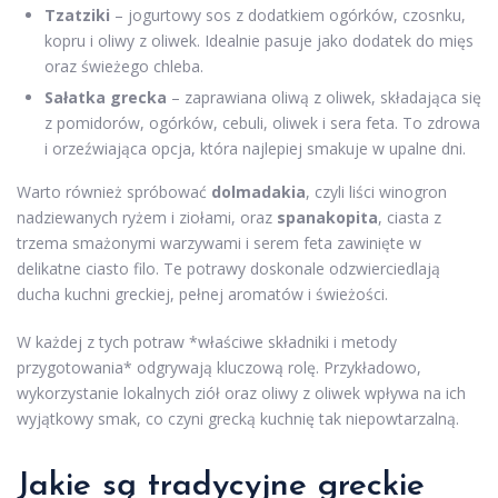
Tzatziki
– jogurtowy sos z dodatkiem ogórków, czosnku,
kopru i oliwy z oliwek. Idealnie pasuje jako dodatek do mięs
oraz świeżego chleba.
Sałatka grecka
– zaprawiana oliwą z oliwek, składająca się
z pomidorów, ogórków, cebuli, oliwek i sera feta. To zdrowa
i orzeźwiająca opcja, która najlepiej smakuje w upalne dni.
Warto również spróbować
dolmadakia
, czyli liści winogron
nadziewanych ryżem i ziołami, oraz
spanakopita
, ciasta z
trzema smażonymi warzywami i serem feta zawinięte w
delikatne ciasto filo. Te potrawy doskonale odzwierciedlają
ducha kuchni greckiej, pełnej aromatów i świeżości.
W każdej z tych potraw *właściwe składniki i metody
przygotowania* odgrywają kluczową rolę. Przykładowo,
wykorzystanie lokalnych ziół oraz oliwy z oliwek wpływa na ich
wyjątkowy smak, co czyni grecką kuchnię tak niepowtarzalną.
Jakie są tradycyjne greckie