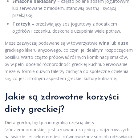
Smażone bakłażany
– często polane sosem jogurtowym
lub serwowane z miodem, stanowią pyszną i sycącą
przekąskę.
Tzatzyk
– orzeźwiający sos jogurtowy z dodatkiem
ogórków i czosnku, doskonale uzupełnia wiele potraw.
Meze zazwyczaj podawane są w towarzystwie
wina
lub
ouzo
,
greckiego likieru anyżowego, co czyni je idealnym rozpoczęciem
posiłku. Warto często próbować różnych kombinacji smaków,
by w pełni docenić różnorodność greckiej kuchni. Serwowanie
meze w formie dużych talerzy zachęca do społeczne dzielenia
się, co jest istotnym aspektem greckiej kultury kulinarnej.
Jakie są zdrowotne korzyści
diety greckiej?
Dieta grecka, będąca integralną częścią diety
śródziemnomorskiej, jest uznawana za jedną z najzdrowszych
na świecie. Jej sekretem jest zrównoważony sposób odżywiania,