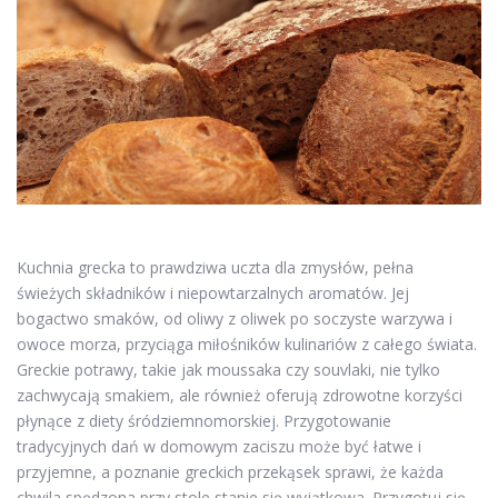
Kuchnia grecka to prawdziwa uczta dla zmysłów, pełna
świeżych składników i niepowtarzalnych aromatów. Jej
bogactwo smaków, od oliwy z oliwek po soczyste warzywa i
owoce morza, przyciąga miłośników kulinariów z całego świata.
Greckie potrawy, takie jak moussaka czy souvlaki, nie tylko
zachwycają smakiem, ale również oferują zdrowotne korzyści
płynące z diety śródziemnomorskiej. Przygotowanie
tradycyjnych dań w domowym zaciszu może być łatwe i
przyjemne, a poznanie greckich przekąsek sprawi, że każda
chwila spędzona przy stole stanie się wyjątkowa. Przygotuj się