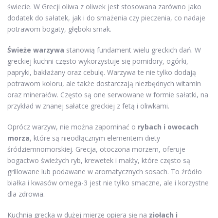
świecie. W Grecji oliwa z oliwek jest stosowana zarówno jako
dodatek do sałatek, jak i do smażenia czy pieczenia, co nadaje
potrawom bogaty, głęboki smak.
Świeże warzywa
stanowią fundament wielu greckich dań. W
greckiej kuchni często wykorzystuje się pomidory, ogórki,
papryki, bakłażany oraz cebulę. Warzywa te nie tylko dodają
potrawom koloru, ale także dostarczają niezbędnych witamin
oraz minerałów. Często są one serwowane w formie sałatki, na
przykład w znanej sałatce greckiej z fetą i oliwkami.
Oprócz warzyw, nie można zapominać o
rybach i owocach
morza
, które są nieodłącznym elementem diety
śródziemnomorskiej. Grecja, otoczona morzem, oferuje
bogactwo świeżych ryb, krewetek i małży, które często są
grillowane lub podawane w aromatycznych sosach. To źródło
białka i kwasów omega-3 jest nie tylko smaczne, ale i korzystne
dla zdrowia.
Kuchnia grecka w dużej mierze opiera się na
ziołach i