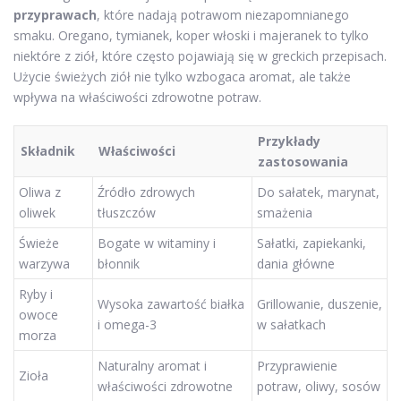
przyprawach
, które nadają potrawom niezapomnianego
smaku. Oregano, tymianek, koper włoski i majeranek to tylko
niektóre z ziół, które często pojawiają się w greckich przepisach.
Użycie świeżych ziół nie tylko wzbogaca aromat, ale także
wpływa na właściwości zdrowotne potraw.
Przykłady
Składnik
Właściwości
zastosowania
Oliwa z
Źródło zdrowych
Do sałatek, marynat,
oliwek
tłuszczów
smażenia
Świeże
Bogate w witaminy i
Sałatki, zapiekanki,
warzywa
błonnik
dania główne
Ryby i
Wysoka zawartość białka
Grillowanie, duszenie,
owoce
i omega-3
w sałatkach
morza
Naturalny aromat i
Przyprawienie
Zioła
właściwości zdrowotne
potraw, oliwy, sosów