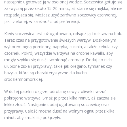
następnie ugotować ją w osolonej wodzie. Soczewica gotuje się
zazwyczaj przez około 15-20 minut, aż stanie się miękka, ale nie
rozpadająca się. Możesz użyć zarówno soczewicy czerwonej,
jak i zielonej, w zależności od preferencji.
Kiedy soczewica jest już ugotowana, odsącz ją i odstaw na bok.
Teraz czas na przygotowanie świeżych warzyw. Doskonałym
wyborem będą pomidory, papryka, cukinia, a także cebula czy
czosnek. Pokrój wszystkie warzywa na drobne kawałki, aby
mogły szybko się dusić i wchłonąć aromaty. Dodaj do nich
ulubione zioła i przyprawy, takie jak oregano, tymianek czy
bazylia, które są charakterystyczne dla kuchni
śródziemnomorskiej.
W dużej patelni rozgrzej odrobinę oliwy z oliwek i wrzuć
pokrojone warzywa. Smaż je przez kilka minut, aż zaczną się
lekko złocić. Następnie dodaj ugotowaną soczewicę oraz
przyprawy. Całość można dusić na wolnym ogniu przez kilka
minut, aby smaki się połączyły.