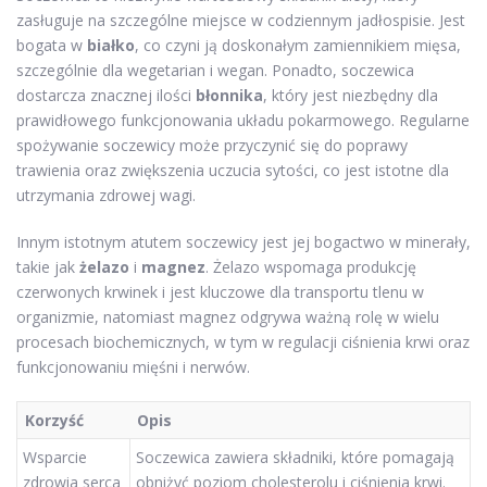
zasługuje na szczególne miejsce w codziennym jadłospisie. Jest
bogata w
białko
, co czyni ją doskonałym zamiennikiem mięsa,
szczególnie dla wegetarian i wegan. Ponadto, soczewica
dostarcza znacznej ilości
błonnika
, który jest niezbędny dla
prawidłowego funkcjonowania układu pokarmowego. Regularne
spożywanie soczewicy może przyczynić się do poprawy
trawienia oraz zwiększenia uczucia sytości, co jest istotne dla
utrzymania zdrowej wagi.
Innym istotnym atutem soczewicy jest jej bogactwo w minerały,
takie jak
żelazo
i
magnez
. Żelazo wspomaga produkcję
czerwonych krwinek i jest kluczowe dla transportu tlenu w
organizmie, natomiast magnez odgrywa ważną rolę w wielu
procesach biochemicznych, w tym w regulacji ciśnienia krwi oraz
funkcjonowaniu mięśni i nerwów.
Korzyść
Opis
Wsparcie
Soczewica zawiera składniki, które pomagają
zdrowia serca
obniżyć poziom cholesterolu i ciśnienia krwi.