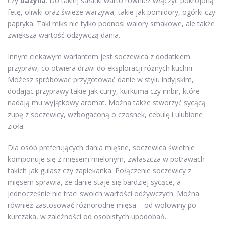
czy
bazylia
. Do takiej sałatki warto również włączyć pokrojoną
fetę, oliwki oraz świeże warzywa, takie jak pomidory, ogórki czy
papryka. Taki miks nie tylko podnosi walory smakowe, ale także
zwiększa wartość odżywczą dania.
Innym ciekawym wariantem jest soczewica z dodatkiem
przypraw, co otwiera drzwi do eksploracji różnych kuchni.
Możesz spróbować przygotować danie w stylu indyjskim,
dodając przyprawy takie jak curry, kurkuma czy imbir, które
nadają mu wyjątkowy aromat. Można także stworzyć sycącą
zupę z soczewicy, wzbogaconą o czosnek, cebulę i ulubione
zioła.
Dla osób preferujących dania mięsne, soczewica świetnie
komponuje się z mięsem mielonym, zwłaszcza w potrawach
takich jak gulasz czy zapiekanka. Połączenie soczewicy z
mięsem sprawia, że danie staje się bardziej sycące, a
jednocześnie nie traci swoich wartości odżywczych. Można
również zastosować różnorodne mięsa – od wołowiny po
kurczaka, w zależności od osobistych upodobań.