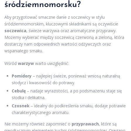
śródziemnomorsku?
Aby przygotować smaczne danie z soczewicy w stylu
śródziemnomorskim, kluczowymi składnikami są oczywiście
soczewica
, świeże warzywa oraz aromatyczne przyprawy.
Możemy wybierać między soczewicą czerwoną a zieloną, która
dostarczy nam odpowiednich wartości odżywczych oraz
wspaniałego smaku.
Wśród
warzyw
warto uwzględnić:
Pomidory
– najlepiej świeże, ponieważ wniosą naturalną
słodycz i kwasowość do potrawy.
Cebulę
– nadaje wyrazistości, a po podsmażeniu staje się
słodka i delikatna.
Czosnek
– idealny do podkreślenia smaku, dodaje potrawie
charakterystycznego aromatu.
Nie możemy również zapomnieć o
przyprawach
, które są
nieodłącznym elementem kuchni śródziemnomorskiej. Oregano