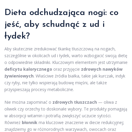
Dieta odchudzająca nogi: co
jeść,
aby schudnąć
z ud i
łydek?
Aby skutecznie zredukować tkankę tłuszczową na nogach,
szczególnie w okolicach ud i łydek, warto wzbogacić swoją dietę
o odpowiednie składniki. Kluczowym elementem jest utrzymanie
deficytu kalorycznego
oraz przyjęcie
zdrowych nawyków
żywieniowych
. Właściwe źródła białka, takie jak kurczak, indyk
czy ryby, nie tylko wspierają budowę mięśni, ale także
przyspieszają procesy metaboliczne.
Nie można zapominać o
zdrowych tłuszczach
— oliwa z
oliwek czy orzechy to doskonałe wybory. Te produkty pomagają
w absorpcji witamin i potrafią zwiększyć uczucie sytości.
Również
błonnik
ma kluczowe znaczenie w diecie redukcyjnej;
znajdziemy go w różnorodnych warzywach, owocach oraz