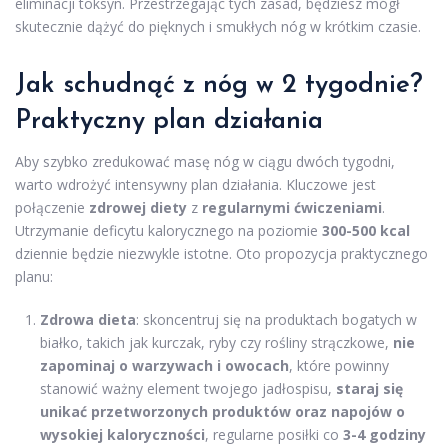
eliminacji toksyn. Przestrzegając tych zasad, będziesz mógł
skutecznie dążyć do pięknych i smukłych nóg w krótkim czasie.
Jak schudnąć z nóg w 2 tygodnie?
Praktyczny plan działania
Aby szybko zredukować masę nóg w ciągu dwóch tygodni,
warto wdrożyć intensywny plan działania. Kluczowe jest
połączenie
zdrowej diety
z
regularnymi ćwiczeniami
.
Utrzymanie deficytu kalorycznego na poziomie
300-500 kcal
dziennie będzie niezwykle istotne. Oto propozycja praktycznego
planu:
Zdrowa dieta
: skoncentruj się na produktach bogatych w
białko, takich jak kurczak, ryby czy rośliny strączkowe,
nie
zapominaj o warzywach i owocach
, które powinny
stanowić ważny element twojego jadłospisu,
staraj się
unikać przetworzonych produktów oraz napojów o
wysokiej kaloryczności
, regularne posiłki co
3-4 godziny