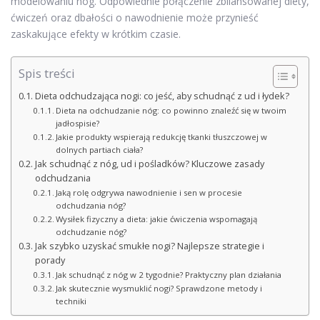
modelowaniu nóg. Odpowiednie połączenie zbilansowanej diety,
ćwiczeń oraz dbałości o nawodnienie może przynieść
zaskakujące efekty w krótkim czasie.
Spis treści
Dieta odchudzająca nogi: co jeść, aby schudnąć z ud i łydek?
Dieta na odchudzanie nóg: co powinno znaleźć się w twoim
jadłospisie?
Jakie produkty wspierają redukcję tkanki tłuszczowej w
dolnych partiach ciała?
Jak schudnąć z nóg, ud i pośladków? Kluczowe zasady
odchudzania
Jaką rolę odgrywa nawodnienie i sen w procesie
odchudzania nóg?
Wysiłek fizyczny a dieta: jakie ćwiczenia wspomagają
odchudzanie nóg?
Jak szybko uzyskać smukłe nogi? Najlepsze strategie i
porady
Jak schudnąć z nóg w 2 tygodnie? Praktyczny plan działania
Jak skutecznie wysmuklić nogi? Sprawdzone metody i
techniki