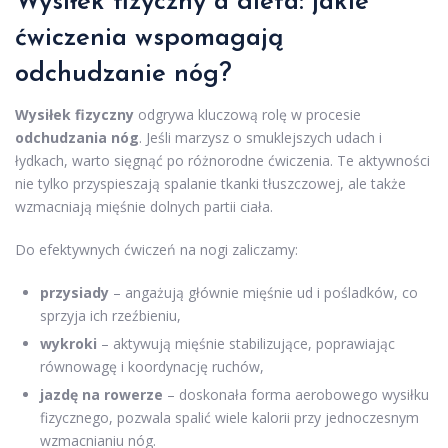
Wysiłek fizyczny a dieta: jakie
ćwiczenia wspomagają
odchudzanie nóg?
Wysiłek fizyczny
odgrywa kluczową rolę w procesie
odchudzania nóg
. Jeśli marzysz o smuklejszych udach i
łydkach, warto sięgnąć po różnorodne ćwiczenia. Te aktywności
nie tylko przyspieszają spalanie tkanki tłuszczowej, ale także
wzmacniają mięśnie dolnych partii ciała.
Do efektywnych ćwiczeń na nogi zaliczamy:
przysiady
– angażują głównie mięśnie ud i pośladków, co
sprzyja ich rzeźbieniu,
wykroki
– aktywują mięśnie stabilizujące, poprawiając
równowagę i koordynację ruchów,
jazdę na rowerze
– doskonała forma aerobowego wysiłku
fizycznego, pozwala spalić wiele kalorii przy jednoczesnym
wzmacnianiu nóg.