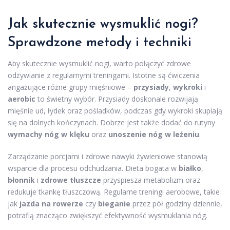
Jak skutecznie wysmuklić nogi?
Sprawdzone metody i techniki
Aby skutecznie wysmuklić nogi, warto połączyć zdrowe
odżywianie z regularnymi treningami. Istotne są ćwiczenia
angażujące różne grupy mięśniowe –
przysiady
,
wykroki
i
aerobic
to świetny wybór. Przysiady doskonale rozwijają
mięśnie ud, łydek oraz pośladków, podczas gdy wykroki skupiają
się na dolnych kończynach. Dobrze jest także dodać do rutyny
wymachy nóg w klęku
oraz
unoszenie nóg w leżeniu
.
Zarządzanie porcjami i zdrowe nawyki żywieniowe stanowią
wsparcie dla procesu odchudzania. Dieta bogata w
białko
,
błonnik
i
zdrowe tłuszcze
przyspiesza metabolizm oraz
redukuje tkankę tłuszczową. Regularne treningi aerobowe, takie
jak
jazda na rowerze
czy
bieganie
przez pół godziny dziennie,
potrafią znacząco zwiększyć efektywność wysmuklania nóg.