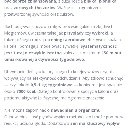
być dobrze zbilansowana
, z dużą ilością
białka
,
błonnika
oraz
zdrowych tłuszczów
. Ważne jest ograniczenie
przetworzonej żywności oraz cukrów.
Ruch odgrywa kluczową rolę w procesie gubienia zbędnych
kilogramów. Ćwiczenia takie jak
przysiady
czy
wykroki
, a
także różnego rodzaju
treningi aerobowe
efektywnie spalają
kalorie i pomagają modelować sylwetkę.
Systematyczność
jest tutaj niezwykle istotna
; zaleca się minimum
150 minut
umiarkowanej aktywności tygodniowo
.
Utrzymanie deficytu kalorycznego to kolejny ważny czynnik
wpływający na efektywność odchudzania. Aby zdrowo schudnąć
— czyli około
0,5-1 kg tygodniowo
— konieczne jest spalenie
około
7000 kcal
. Dlatego kontrolowanie spożycia kalorii oraz
poziomu aktywności fizycznej ma ogromne znaczenie.
Nie można zapominać o
nawadnianiu organizmu
.
Odpowiednia ilość płynów wspiera metabolizm i może pomóc w
redukcji uczucia głodu. Dodatkowo
sen ma kluczowy wpływ