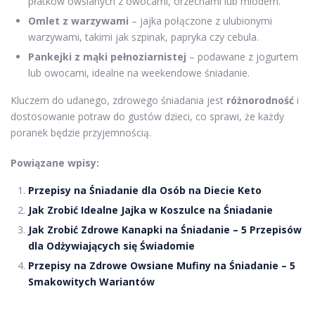
płatków owsianych z owocami, orzechami lub miodem.
Omlet z warzywami
– jajka połączone z ulubionymi
warzywami, takimi jak szpinak, papryka czy cebula.
Pankejki z mąki pełnoziarnistej
– podawane z jogurtem
lub owocami, idealne na weekendowe śniadanie.
Kluczem do udanego, zdrowego śniadania jest
różnorodność
i
dostosowanie potraw do gustów dzieci, co sprawi, że każdy
poranek będzie przyjemnością.
Powiązane wpisy:
Przepisy na Śniadanie dla Osób na Diecie Keto
Jak Zrobić Idealne Jajka w Koszulce na Śniadanie
Jak Zrobić Zdrowe Kanapki na Śniadanie – 5 Przepisów
dla Odżywiających się Świadomie
Przepisy na Zdrowe Owsiane Mufiny na Śniadanie – 5
Smakowitych Wariantów