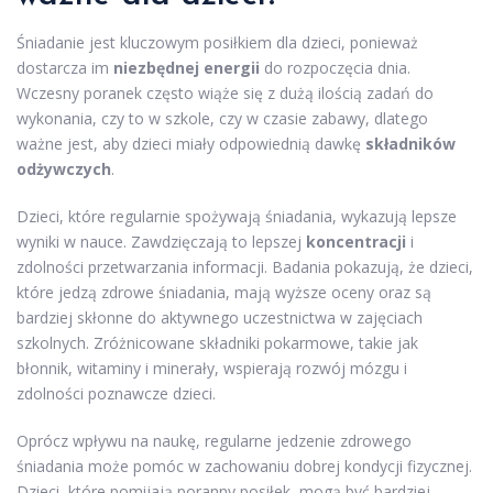
Śniadanie jest kluczowym posiłkiem dla dzieci, ponieważ
dostarcza im
niezbędnej energii
do rozpoczęcia dnia.
Wczesny poranek często wiąże się z dużą ilością zadań do
wykonania, czy to w szkole, czy w czasie zabawy, dlatego
ważne jest, aby dzieci miały odpowiednią dawkę
składników
odżywczych
.
Dzieci, które regularnie spożywają śniadania, wykazują lepsze
wyniki w nauce. Zawdzięczają to lepszej
koncentracji
i
zdolności przetwarzania informacji. Badania pokazują, że dzieci,
które jedzą zdrowe śniadania, mają wyższe oceny oraz są
bardziej skłonne do aktywnego uczestnictwa w zajęciach
szkolnych. Zróżnicowane składniki pokarmowe, takie jak
błonnik, witaminy i minerały, wspierają rozwój mózgu i
zdolności poznawcze dzieci.
Oprócz wpływu na naukę, regularne jedzenie zdrowego
śniadania może pomóc w zachowaniu dobrej kondycji fizycznej.
Dzieci, które pomijają poranny posiłek, mogą być bardziej