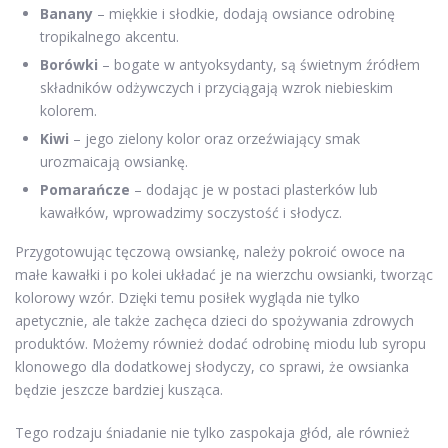
Banany
– miękkie i słodkie, dodają owsiance odrobinę
tropikalnego akcentu.
Borówki
– bogate w antyoksydanty, są świetnym źródłem
składników odżywczych i przyciągają wzrok niebieskim
kolorem.
Kiwi
– jego zielony kolor oraz orzeźwiający smak
urozmaicają owsiankę.
Pomarańcze
– dodając je w postaci plasterków lub
kawałków, wprowadzimy soczystość i słodycz.
Przygotowując tęczową owsiankę, należy pokroić owoce na
małe kawałki i po kolei układać je na wierzchu owsianki, tworząc
kolorowy wzór. Dzięki temu posiłek wygląda nie tylko
apetycznie, ale także zachęca dzieci do spożywania zdrowych
produktów. Możemy również dodać odrobinę miodu lub syropu
klonowego dla dodatkowej słodyczy, co sprawi, że owsianka
będzie jeszcze bardziej kusząca.
Tego rodzaju śniadanie nie tylko zaspokaja głód, ale również