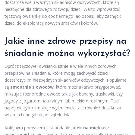
dostarcza wielu ważnych składników odżywczych, które są
niezbędne dla zdrowego rozwoju dzieci. Warto wprowadzić
tęczową owsiankę do codziennego jadłospisu, aby zachęcić
dzieci do eksploracji nowych smaków i kolorów.
Jakie inne zdrowe przepisy na
śniadanie można wykorzystać?
Oprócz tęczowej owsianki, istnieje wiele innych zdrowych
przepisów na śniadanie, które mogą zachwycić dzieci i
dostarczyć im niezbędnych składników odżywczych. Popularne
są
smoothie z owoców
, które można łatwo przygotować,
miksując różnorodne owoce takie jak banany, truskawki, czy
jagody z jogurtem naturalnym lub mlekiem roślinnym. Taki
napój nie tylko smakuje wyśmienicie, ale również dostArcza
witamin i energii na początek dnia.
Kolejnym pomysłem jest podanie
jajek na miękko
z
pełnoziarnistym pieczywem. Jajka są źródłem białka i zdrowych