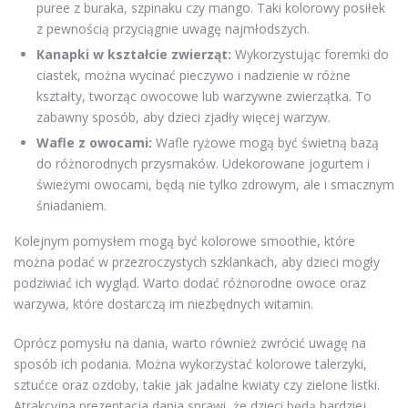
puree z buraka, szpinaku czy mango. Taki kolorowy posiłek
z pewnością przyciągnie uwagę najmłodszych.
Kanapki w kształcie zwierząt:
Wykorzystując foremki do
ciastek, można wycinać pieczywo i nadzienie w różne
kształty, tworząc owocowe lub warzywne zwierzątka. To
zabawny sposób, aby dzieci zjadły więcej warzyw.
Wafle z owocami:
Wafle ryżowe mogą być świetną bazą
do różnorodnych przysmaków. Udekorowane jogurtem i
świeżymi owocami, będą nie tylko zdrowym, ale i smacznym
śniadaniem.
Kolejnym pomysłem mogą być kolorowe smoothie, które
można podać w przezroczystych szklankach, aby dzieci mogły
podziwiać ich wygląd. Warto dodać różnorodne owoce oraz
warzywa, które dostarczą im niezbędnych witamin.
Oprócz pomysłu na dania, warto również zwrócić uwagę na
sposób ich podania. Można wykorzystać kolorowe talerzyki,
sztućce oraz ozdoby, takie jak jadalne kwiaty czy zielone listki.
Atrakcyjna prezentacja dania sprawi, że dzieci będą bardziej