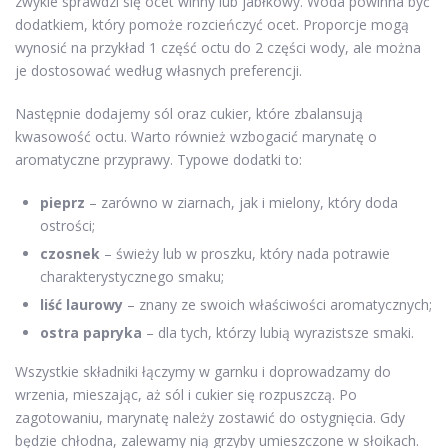
zwykle sprawdzi się ocet winny lub jabłkowy. Woda powinna być
dodatkiem, który pomoże rozcieńczyć ocet. Proporcje mogą
wynosić na przykład 1 część octu do 2 części wody, ale można
je dostosować według własnych preferencji.
Następnie dodajemy sól oraz cukier, które zbalansują
kwasowość octu. Warto również wzbogacić marynatę o
aromatyczne przyprawy. Typowe dodatki to:
pieprz
– zarówno w ziarnach, jak i mielony, który doda
ostrości;
czosnek
– świeży lub w proszku, który nada potrawie
charakterystycznego smaku;
liść laurowy
– znany ze swoich właściwości aromatycznych;
ostra papryka
– dla tych, którzy lubią wyrazistsze smaki.
Wszystkie składniki łączymy w garnku i doprowadzamy do
wrzenia, mieszając, aż sól i cukier się rozpuszczą. Po
zagotowaniu, marynatę należy zostawić do ostygnięcia. Gdy
będzie chłodna, zalewamy nią grzyby umieszczone w słoikach.