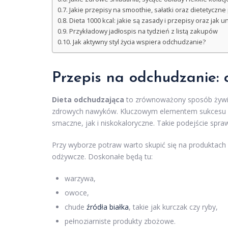
Jakie przepisy na smoothie, sałatki oraz dietetyczn
Dieta 1000 kcal: jakie są zasady i przepisy oraz jak un
Przykładowy jadłospis na tydzień z listą zakupów
Jak aktywny styl życia wspiera odchudzanie?
Przepis na odchudzanie
:
Dieta odchudzająca
to zrównoważony sposób żywien
zdrowych nawyków. Kluczowym elementem sukcesu w t
smaczne, jak i niskokaloryczne. Takie podejście spra
Przy wyborze potraw warto skupić się na produktach o
odżywcze. Doskonałe będą tu:
warzywa,
owoce,
chude
źródła białka
, takie jak kurczak czy ryby,
pełnoziarniste produkty zbożowe.