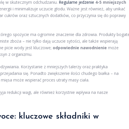
olę w skutecznym odchudzaniu.
Regularne jedzenie
4-5 mniejszych
ergii i minimalizuje uczucie głodu. Ważne jest również, aby unikać
iar cukrów oraz sztucznych dodatków, co przyczynia się do poprawy
którego spożycie ma ogromne znaczenie dla zdrowia. Produkty bogat
iste zboża – nie tylko dają uczucie sytości, ale także wspierają
e picie wody jest kluczowe;
odpowiednie nawodnienie
może
ksyn z organizmu.
żywiania. Korzystanie z mniejszych talerzy oraz praktyka
zejadania się. Ponadto zwiększenie ilości chudego białka – na
te mięsa może wspierać proces utraty masy ciała.
ja redukcji wagi, ale również korzystnie wpływa na nasze
oce: kluczowe składniki w