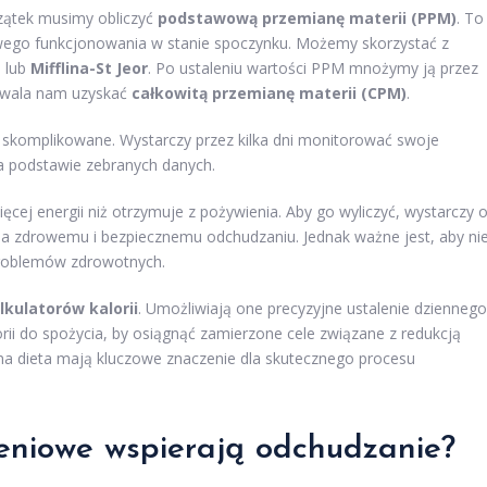
zątek musimy obliczyć
podstawową przemianę materii (PPM)
. To
dłowego funkcjonowania w stanie spoczynku. Możemy skorzystać z
a
lub
Mifflina-St Jeor
. Po ustaleniu wartości PPM mnożymy ją przez
zwala nam uzyskać
całkowitą przemianę materii (CPM)
.
t skomplikowane. Wystarczy przez kilka dni monitorować swoje
na podstawie zebranych danych.
ęcej energii niż otrzymuje z pożywienia. Aby go wyliczyć, wystarczy 
yja zdrowemu i bezpiecznemu odchudzaniu. Jednak ważne jest, aby ni
problemów zdrowotnych.
lkulatorów kalorii
. Umożliwiają one precyzyjne ustalenie dziennego
rii do spożycia, by osiągnąć zamierzone cele związane z redukcją
na dieta mają kluczowe znaczenie dla skutecznego procesu
ieniowe wspierają odchudzanie?