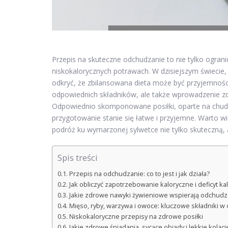
Przepis na skuteczne odchudzanie to nie tylko ogran
niskokalorycznych potrawach. W dzisiejszym świecie, 
odkryć, że zbilansowana dieta może być przyjemności
odpowiednich składników, ale także wprowadzenie zd
Odpowiednio skomponowane posiłki, oparte na chudy
przygotowanie stanie się łatwe i przyjemne. Warto 
podróż ku wymarzonej sylwetce nie tylko skuteczną, 
Spis treści
Przepis na odchudzanie: co to jest i jak działa?
Jak obliczyć zapotrzebowanie kaloryczne i deficyt ka
Jakie zdrowe nawyki żywieniowe wspierają odchudz
Mięso, ryby, warzywa i owoce: kluczowe składniki 
Niskokaloryczne przepisy na zdrowe posiłki
Jakie zdrowe śniadania, sycące obiady i lekkie kola