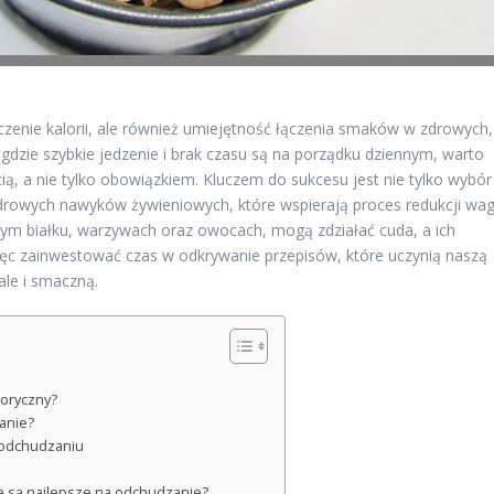
iczenie kalorii, ale również umiejętność łączenia smaków w zdrowych,
gdzie szybkie jedzenie i brak czasu są na porządku dziennym, warto
ą, a nie tylko obowiązkiem. Kluczem do sukcesu jest nie tylko wybór
rowych nawyków żywieniowych, które wspierają proces redukcji wag
m białku, warzywach oraz owocach, mogą zdziałać cuda, a ich
więc zainwestować czas w odkrywanie przepisów, które uczynią naszą
ale i smaczną.
loryczny?
anie?
w odchudzaniu
cje są najlepsze na odchudzanie?