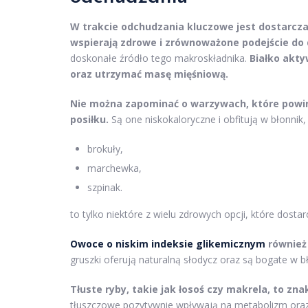
W trakcie odchudzania kluczowe jest dostarcz
wspierają zdrowe i zrównoważone podejście do 
doskonałe źródło tego makroskładnika.
Białko akty
oraz utrzymać masę mięśniową.
Nie można zapominać o warzywach, które powi
posiłku.
Są one niskokaloryczne i obfitują w błonnik
brokuły,
marchewka,
szpinak.
to tylko niektóre z wielu zdrowych opcji, które dost
Owoce o niskim indeksie glikemicznym
również 
gruszki oferują naturalną słodycz oraz są bogate w bł
Tłuste ryby, takie jak łosoś czy makrela, to z
tłuszczowe pozytywnie wpływają na metabolizm oraz