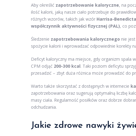
Aby określić
zapotrzebowanie kaloryczne
, na poc
ilość kalorii, jaką nasze ciało potrzebuje do prawi
różnych wzorów, takich jak wzór
Harrisa-Benedict
współczynnik aktywności fizycznej (PAL)
, co po
Śledzenie
zapotrzebowania kalorycznego
nie jes
spożycie kalorii i wprowadzać odpowiednie korekty 
Deficyt kaloryczny ma miejsce, gdy organizm spala wi
CPM odjąć
200-300 kcal
. Taki poziom deficytu sprz
przesadzić – zbyt duża różnica może prowadzić do 
Warto także skorzystać z dostępnych w internecie
ka
zapotrzebowania oraz sugerują optymalną liczbę kalo
masy ciała. Regularność posiłków oraz dobrze dobra
odchudzania.
Jakie zdrowe nawyki żyw