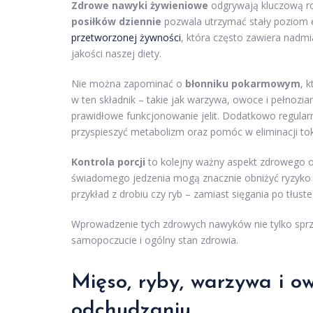
Zdrowe nawyki żywieniowe
odgrywają kluczową r
posiłków dziennie
pozwala utrzymać stały poziom en
przetworzonej żywności
, która często zawiera nadm
jakości naszej diety.
Nie można zapominać o
błonniku pokarmowym
, 
w ten składnik – takie jak warzywa, owoce i pełnoziarn
prawidłowe funkcjonowanie jelit. Dodatkowo regularn
przyspieszyć metabolizm oraz pomóc w eliminacji to
Kontrola porcji
to kolejny ważny aspekt zdrowego od
świadomego jedzenia mogą znacznie obniżyć ryzyko pr
przykład z drobiu czy ryb – zamiast sięgania po tłus
Wprowadzenie tych zdrowych nawyków nie tylko sprzy
samopoczucie i ogólny stan zdrowia.
Mięso, ryby, warzywa i ow
odchudzaniu