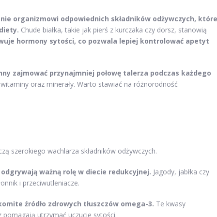
anie organizmowi odpowiednich składników odżywczych, któr
diety.
Chude białka, takie jak pierś z kurczaka czy dorsz, stanowią
wuje hormony sytości, co pozwala lepiej kontrolować apetyt
nny zajmować przynajmniej połowę talerza podczas każdego
, witaminy oraz minerały. Warto stawiać na różnorodność –
arczą szerokiego wachlarza składników odżywczych.
odgrywają ważną rolę w diecie redukcyjnej.
Jagody, jabłka czy
onnik i przeciwutleniacze.
nakomite źródło zdrowych tłuszczów omega-3.
Te kwasy
 pomagają utrzymać uczucie sytości.