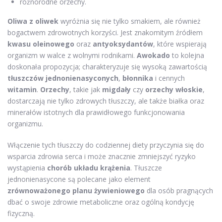
różnorodne orzechy.
Oliwa z oliwek
wyróżnia się nie tylko smakiem, ale również
bogactwem zdrowotnych korzyści. Jest znakomitym źródłem
kwasu oleinowego
oraz
antyoksydantów
, które wspierają
organizm w walce z wolnymi rodnikami.
Awokado
to kolejna
doskonała propozycja; charakteryzuje się wysoką zawartością
tłuszczów jednonienasyconych
,
błonnika
i cennych
witamin
.
Orzechy
, takie jak
migdały
czy
orzechy włoskie
,
dostarczają nie tylko zdrowych tłuszczy, ale także białka oraz
minerałów istotnych dla prawidłowego funkcjonowania
organizmu.
Włączenie tych tłuszczy do codziennej diety przyczynia się do
wsparcia zdrowia serca i może znacznie zmniejszyć ryzyko
wystąpienia
chorób układu krążenia
. Tłuszcze
jednonienasycone są polecane jako element
zrównoważonego planu żywieniowego
dla osób pragnących
dbać o swoje zdrowie metaboliczne oraz ogólną kondycję
fizyczną.