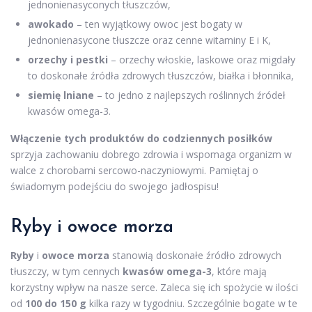
jednonienasyconych tłuszczów,
awokado
– ten wyjątkowy owoc jest bogaty w
jednonienasycone tłuszcze oraz cenne witaminy E i K,
orzechy i pestki
– orzechy włoskie, laskowe oraz migdały
to doskonałe źródła zdrowych tłuszczów, białka i błonnika,
siemię lniane
– to jedno z najlepszych roślinnych źródeł
kwasów omega-3.
Włączenie tych produktów do codziennych posiłków
sprzyja zachowaniu dobrego zdrowia i wspomaga organizm w
walce z chorobami sercowo-naczyniowymi. Pamiętaj o
świadomym podejściu do swojego jadłospisu!
Ryby i owoce morza
Ryby
i
owoce morza
stanowią doskonałe źródło zdrowych
tłuszczy, w tym cennych
kwasów omega-3
, które mają
korzystny wpływ na nasze serce. Zaleca się ich spożycie w ilości
od
100 do 150 g
kilka razy w tygodniu. Szczególnie bogate w te