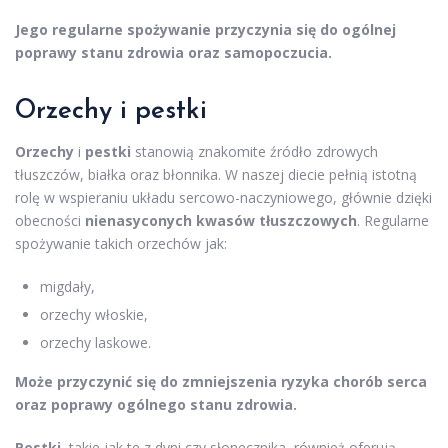
Jego regularne spożywanie przyczynia się do ogólnej
poprawy stanu zdrowia oraz samopoczucia.
Orzechy i pestki
Orzechy
i
pestki
stanowią znakomite źródło zdrowych
tłuszczów, białka oraz błonnika. W naszej diecie pełnią istotną
rolę w wspieraniu układu sercowo-naczyniowego, głównie dzięki
obecności
nienasyconych kwasów tłuszczowych
. Regularne
spożywanie takich orzechów jak:
migdały,
orzechy włoskie,
orzechy laskowe.
Może przyczynić się do zmniejszenia ryzyka chorób serca
oraz poprawy ogólnego stanu zdrowia.
Pestki
, takie jak te z dyni czy słonecznika, również oferują