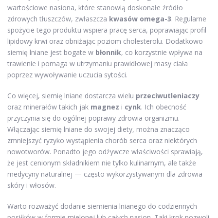
wartościowe nasiona, które stanowią doskonałe źródło
zdrowych tłuszczów, zwłaszcza
kwasów omega-3
. Regularne
spożycie tego produktu wspiera pracę serca, poprawiając profil
lipidowy krwi oraz obniżając poziom cholesterolu. Dodatkowo
siemię lniane jest bogate w
błonnik
, co korzystnie wpływa na
trawienie i pomaga w utrzymaniu prawidłowej masy ciała
poprzez wywoływanie uczucia sytości.
Co więcej, siemię lniane dostarcza wielu
przeciwutleniaczy
oraz minerałów takich jak
magnez
i
cynk
. Ich obecność
przyczynia się do ogólnej poprawy zdrowia organizmu.
Włączając siemię lniane do swojej diety, można znacząco
zmniejszyć ryzyko wystąpienia chorób serca oraz niektórych
nowotworów. Ponadto jego odżywcze właściwości sprawiają,
że jest cenionym składnikiem nie tylko kulinarnym, ale także
medycyny naturalnej — często wykorzystywanym dla zdrowia
skóry i włosów.
Warto rozważyć dodanie siemienia lnianego do codziennych
posiłków w formie mielonej lub całych nasion. Taki krok pozwoli