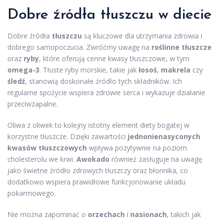
Dobre źródła tłuszczu w diecie
Dobre źródła
tłuszczu
są kluczowe dla utrzymania zdrowia i
dobrego samopoczucia. Zwróćmy uwagę na
roślinne tłuszcze
oraz
ryby
, które oferują cenne kwasy tłuszczowe, w tym
omega-3
. Tłuste ryby morskie, takie jak
łosoś
,
makrela
czy
śledź
, stanowią doskonałe źródło tych składników. Ich
regularne spożycie wspiera zdrowie serca i wykazuje działanie
przeciwzapalne.
Oliwa z oliwek to kolejny istotny element diety bogatej w
korzystne tłuszcze. Dzięki zawartości
jednonienasyconych
kwasów tłuszczowych
wpływa pozytywnie na poziom
cholesterolu we krwi.
Awokado
również zasługuje na uwagę
jako świetne źródło zdrowych tłuszczy oraz błonnika, co
dodatkowo wspiera prawidłowe funkcjonowanie układu
pokarmowego.
Nie można zapominać o
orzechach
i
nasionach
, takich jak