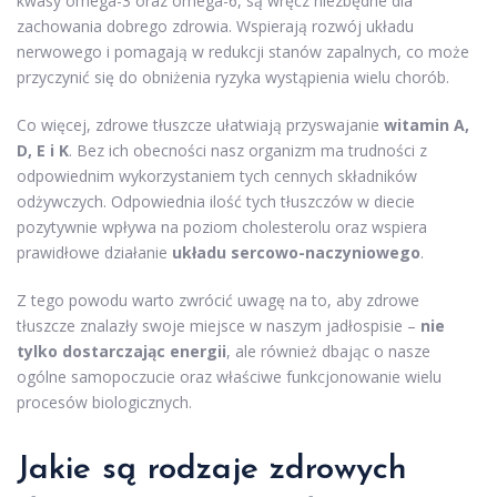
kwasy omega-3 oraz omega-6, są wręcz niezbędne dla
zachowania dobrego zdrowia. Wspierają rozwój układu
nerwowego i pomagają w redukcji stanów zapalnych, co może
przyczynić się do obniżenia ryzyka wystąpienia wielu chorób.
Co więcej, zdrowe tłuszcze ułatwiają przyswajanie
witamin A,
D, E i K
. Bez ich obecności nasz organizm ma trudności z
odpowiednim wykorzystaniem tych cennych składników
odżywczych. Odpowiednia ilość tych tłuszczów w diecie
pozytywnie wpływa na poziom cholesterolu oraz wspiera
prawidłowe działanie
układu sercowo-naczyniowego
.
Z tego powodu warto zwrócić uwagę na to, aby zdrowe
tłuszcze znalazły swoje miejsce w naszym jadłospisie –
nie
tylko dostarczając energii
, ale również dbając o nasze
ogólne samopoczucie oraz właściwe funkcjonowanie wielu
procesów biologicznych.
Jakie są rodzaje zdrowych