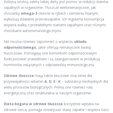
Kolejną istotną zaletą takiej diety jest pomoc w redukcji stanów
zapalnych w organizmie. Tłuszcze wielonienasycone, jak
chociażby
omega-3
obecne w rybach i siemieniu lnianym,
wykazują działanie przeciwzapalne. Ich regularna konsumpcja
wspiera walkę z przewlekłymi stanami zapalnymi oraz różnymi
chorobami autoimmunologicznymi.
Nie można również zapomnieć o wsparciu
układu
odpornościowego
, jakie oferują nienasycone kwasy
tłuszczowe. Pomagają one komórkom odpornościowym
funkcjonować prawidłowo i są zaangażowane w produkcję
hormonów związanych z odpowiedzią immunologiczną.
Zdrowe tłuszcze
mają także kluczowe znaczenie dla
przyswajalności witamin
A
,
D
,
E
i
K
– substancji niezbędnych dla
wielu procesów biologicznych. Pełnią one również rolę
energetyczną oraz strukturalną w naszym organizmie.
Dieta bogata w zdrowe tłuszcze
korzystnie wpływa na
zdrowie serca, pomaga zmniejszać stany zapalne i wspiera nasz