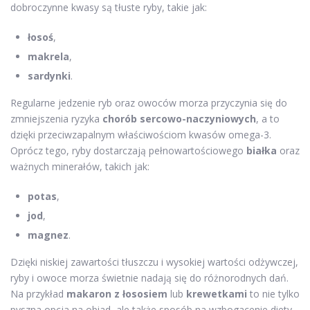
dobroczynne kwasy są tłuste ryby, takie jak:
łosoś
,
makrela
,
sardynki
.
Regularne jedzenie ryb oraz owoców morza przyczynia się do
zmniejszenia ryzyka
chorób sercowo-naczyniowych
, a to
dzięki przeciwzapalnym właściwościom kwasów omega-3.
Oprócz tego, ryby dostarczają pełnowartościowego
białka
oraz
ważnych minerałów, takich jak:
potas
,
jod
,
magnez
.
Dzięki niskiej zawartości tłuszczu i wysokiej wartości odżywczej,
ryby i owoce morza świetnie nadają się do różnorodnych dań.
Na przykład
makaron z łososiem
lub
krewetkami
to nie tylko
pyszna opcja na obiad, ale także sposób na wzbogacenie diety