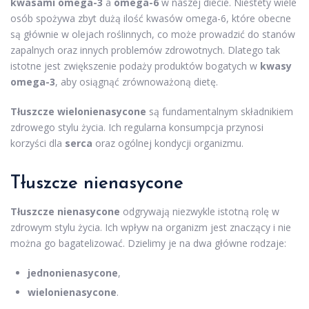
kwasami omega-3
a
omega-6
w naszej diecie. Niestety wiele
osób spożywa zbyt dużą ilość kwasów omega-6, które obecne
są głównie w olejach roślinnych, co może prowadzić do stanów
zapalnych oraz innych problemów zdrowotnych. Dlatego tak
istotne jest zwiększenie podaży produktów bogatych w
kwasy
omega-3
, aby osiągnąć zrównoważoną dietę.
Tłuszcze wielonienasycone
są fundamentalnym składnikiem
zdrowego stylu życia. Ich regularna konsumpcja przynosi
korzyści dla
serca
oraz ogólnej kondycji organizmu.
Tłuszcze nienasycone
Tłuszcze nienasycone
odgrywają niezwykle istotną rolę w
zdrowym stylu życia. Ich wpływ na organizm jest znaczący i nie
można go bagatelizować. Dzielimy je na dwa główne rodzaje:
jednonienasycone
,
wielonienasycone
.