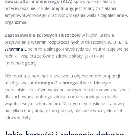
kwasu alfa-linolenowego (ALA)
sprawia, że działa on
przeciwzapalnie. Z kolei
olej lniany
jest znany z działania
antynowotworowego oraz wspomagania walki z zapaleniami w
organizmie.
Zastosowanie zdrowych tłuszczów
w kuchni ułatwia
przyswajanie witamin rozpuszczalnych w tłuszczach:
A
,
D
,
E
i
K
.
Witamina E
pełni rolę silnego antyoksydantu; neutralizuje wolne
rodniki i wspiera zarówno zdrowie skóry, jak i układ
immunologiczny.
Nie można zapominać o znaczeniu odpowiednich proporcji
między kwasami
omega-3
a
omega-6
w codziennym
jadłospisie. Ich zrównoważone spożycie ma kluczowe znaczenie
dla zachowania dobrego zdrowia oraz zapobiegania wielu
współczesnym schorzeniom. Dlatego oleje roślinne stanowią
nie tylko cenny dodatek do potraw, ale także ważny element
zdrowej diety.