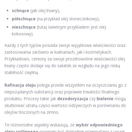
schnące
(jak olej lniany),
półschnące
(na przykład olej słonecznikowy),
nieschnące
(tutaj świetnym przykładem jest olej
kokosowy).
Każdy z tych typów posiada swoje wyjątkowe właściwości oraz
zastosowania zarówno w kulinariach, jak i kosmetykach.
Przykładowo, ceniony za swoje prozdrowotne właściwości olej
lniany często dodaje się do sałatek ze względu na jego niską
stabilność cieplną.
Rafinacja oleju
polega przede wszystkim na oczyszczaniu go z
niepożądanych substancji oraz poprawie trwałości finalnego
produktu. Procesy takie jak
dezodoryzacja
czy
bielenie
mogą
skutkować utratą części wartości odżywczych w porównaniu do
olejów tłoczonych na zimno.
Te różnorodne aspekty wskazują, że
wybór odpowiedniego
oleju roślinnego
powinien być dokładnie przemyślany z uwagi