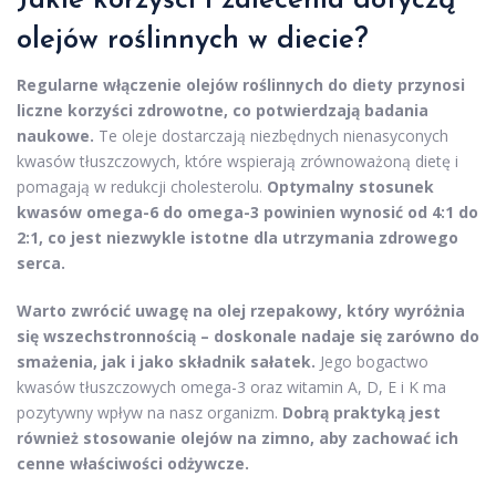
Jakie korzyści i zalecenia dotyczą
olejów roślinnych w diecie?
Regularne włączenie olejów roślinnych do diety przynosi
liczne korzyści zdrowotne, co potwierdzają badania
naukowe.
Te oleje dostarczają niezbędnych nienasyconych
kwasów tłuszczowych, które wspierają zrównoważoną dietę i
pomagają w redukcji cholesterolu.
Optymalny stosunek
kwasów omega-6 do omega-3 powinien wynosić od 4:1 do
2:1, co jest niezwykle istotne dla utrzymania zdrowego
serca.
Warto zwrócić uwagę na olej rzepakowy, który wyróżnia
się wszechstronnością – doskonale nadaje się zarówno do
smażenia, jak i jako składnik sałatek.
Jego bogactwo
kwasów tłuszczowych omega-3 oraz witamin A, D, E i K ma
pozytywny wpływ na nasz organizm.
Dobrą praktyką jest
również stosowanie olejów na zimno, aby zachować ich
cenne właściwości odżywcze.