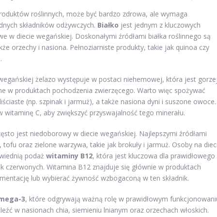
roduktów roślinnych, może być bardzo zdrowa, ale wymaga
będnych składników odżywczych.
Białko
jest jednym z kluczowych
 w diecie wegańskiej. Doskonałymi źródłami białka roślinnego są
także orzechy i nasiona. Pełnoziarniste produkty, takie jak quinoa czy
.
 wegańskiej żelazo występuje w postaci niehemowej, która jest gorze
ne w produktach pochodzenia zwierzęcego. Warto więc spożywać
ściaste (np. szpinak i jarmuż), a także nasiona dyni i suszone owoce.
 witaminę C, aby zwiększyć przyswajalność tego minerału.
ęsto jest niedoborowy w diecie wegańskiej. Najlepszymi źródłami
tofu oraz zielone warzywa, takie jak brokuły i jarmuż. Osoby na diec
owiednią podaż
witaminy B12
, która jest kluczowa dla prawidłowego
k czerwonych. Witamina B12 znajduje się głównie w produktach
ementację lub wybierać żywność wzbogaconą w ten składnik.
omega-3
, które odgrywają ważną rolę w prawidłowym funkcjonowani
eźć w nasionach chia, siemieniu lnianym oraz orzechach włoskich.