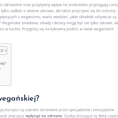
yści zdrowotne oraz pozytywny wpływ na środowisko przyciągają cora
e tylko zadbać o własne zdrowie, ale także przyczynić się do ochrony
i płynących z weganizmu, warto wiedzieć, jakie składniki odżywcze są
? Wegańskie śniadania, obiady i desery mogą być nie tylko zdrowe, al
ci w kuchni. Przygotuj się na kulinarną podróż w świat wegańskich
iej?
?
 wegańskiej?
 jej korzyści są szeroko doceniane przez specjalistów i entuzjastów
 może znacząco
wpłynąć na zdrowie
. Osoby stosujące tę dietę częst