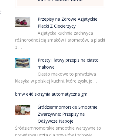
WARTE PRZECZYTANIA
ę
Przepisy na Zdrowe Azjatyckie
Placki Z Ciecierzycy
Azjatycka kuchnia zachwyca
różnorodnością smaków i aromatów, a placki
z …
Prosty i łatwy przepis na ciasto
makowe
Ciasto makowe to prawdziwa
klasyka w polskiej kuchni, które zyskuje …
bmw e46 skrzynia automatyczna gm
Śródziemnomorskie Smoothie
Zwarzywne: Przepisy na
Odżywcze Napoje
Śródziemnomorskie smoothie warzywne to
prawdziwa uczta dla zmysłów i zdrowia. …