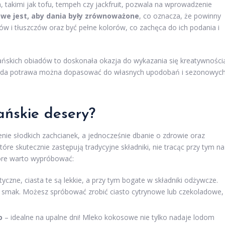
 takimi jak tofu, tempeh czy jackfruit, pozwala na wprowadzenie
owe jest, aby dania były zrównoważone
, co oznacza, że powinny
w i tłuszczów oraz być pełne kolorów, co zachęca do ich podania i
ńskich obiadów to doskonała okazja do wykazania się kreatywności
 każda potrawa można dopasować do własnych upodobań i sezonowyc
ańskie desery?
ie słodkich zachcianek, a jednocześnie dbanie o zdrowie oraz
tóre skutecznie zastępują tradycyjne składniki, nie tracąc przy tym na
óre warto wypróbować:
yczne, ciasta te są lekkie, a przy tym bogate w składniki odżywcze.
 smak. Możesz spróbować zrobić ciasto cytrynowe lub czekoladowe,
o
– idealne na upalne dni! Mleko kokosowe nie tylko nadaje lodom