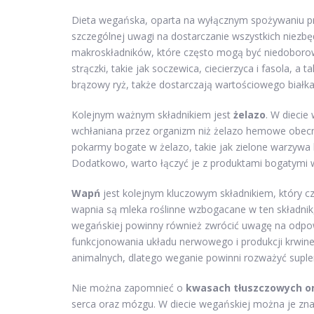
Dieta wegańska, oparta na wyłącznym spożywaniu p
szczególnej uwagi na dostarczanie wszystkich niez
makroskładników, które często mogą być niedoborowe
strączki, takie jak soczewica, ciecierzyca i fasola, a 
brązowy ryż, także dostarczają wartościowego białka
Kolejnym ważnym składnikiem jest
żelazo
. W diecie
wchłaniana przez organizm niż żelazo hemowe obec
pokarmy bogate w żelazo, takie jak zielone warzywa li
Dodatkowo, warto łączyć je z produktami bogatymi w
Wapń
jest kolejnym kluczowym składnikiem, który cz
wapnia są mleka roślinne wzbogacane w ten składnik, 
wegańskiej powinny również zwrócić uwagę na odp
funkcjonowania układu nerwowego i produkcji krwine
animalnych, dlatego weganie powinni rozważyć supl
Nie można zapomnieć o
kwasach tłuszczowych 
serca oraz mózgu. W diecie wegańskiej można je znal