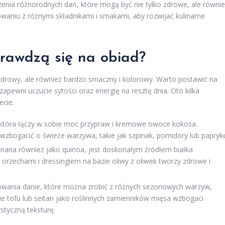
nia różnorodnych dań, które mogą być nie tylko zdrowe, ale równi
aniu z różnymi składnikami i smakami, aby rozwijać kulinarne
prawdzą się na obiad?
drowy, ale również bardzo smaczny i kolorowy. Warto postawić na
 zapewni uczucie sytości oraz energię na resztę dnia. Oto kilka
ecie.
która łączy w sobie moc przypraw i kremowe owoce kokosa.
 wzbogacić o świeże warzywa, takie jak szpinak, pomidory lub papryk
ana również jako quinoa, jest doskonałym źródłem białka
 orzechami i dressingiem na bazie oliwy z oliwek tworzy zdrowe i
towania danie, które można zrobić z różnych sezonowych warzyw,
ie tofu lub seitan jako roślinnych zamienników mięsa wzbogaci
styczną teksturę.