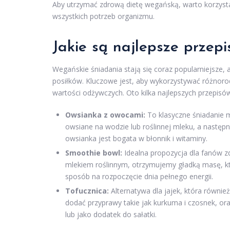
Aby utrzymać zdrową dietę wegańską, warto korzysta
wszystkich potrzeb organizmu.
Jakie są najlepsze przep
Wegańskie śniadania stają się coraz popularniejsze
posiłków. Kluczowe jest, aby wykorzystywać różnorodn
wartości odżywczych. Oto kilka najlepszych przepis
Owsianka z owocami:
To klasyczne śniadanie 
owsiane na wodzie lub roślinnej mleku, a następ
owsianka jest bogata w błonnik i witaminy.
Smoothie bowl:
Idealna propozycja dla fanów z
mlekiem roślinnym, otrzymujemy gładką masę, k
sposób na rozpoczęcie dnia pełnego energii.
Tofucznica:
Alternatywa dla jajek, która równi
dodać przyprawy takie jak kurkuma i czosnek, or
lub jako dodatek do sałatki.