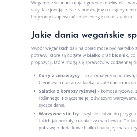
Wegańskie śniadania dają ogromne możliwości tworze
satysfakcjonujące. Nie zapominajmy o eksperymentow
horyzonty i zapewniać sobie energię na resztę dnia.
Jakie dania wegańskie s
Wybór wegańskich dań na obiad może być nie tylko z
potrawy, które są bogate w
białko
oraz
błonnik
, co
propozycji, które mogą się sprawdzić w codziennej di
Curry z ciecierzycy
– to aromatyczna potrawa, 
Ciecierzyca dostarcza białka, a całe danie można
Sałatka z komosy ryżowej
– komosa ryżowa, zn
roślinnego. Połączenie jej z świeżymi warzywami,
sycące danie.
Warzywne stir-fry
– szybkie i łatwe do przygo
takich jak brokuły, cukinia czy marchewka. Dodan
potrawę o dodatkowe białko i nada jej charaktery