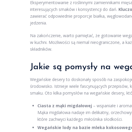
Eksperymentowanie z roślinnymi zamiennikami mięsa,
interesujących smaków i konsystencji do dań.
Klucz
zawierać odpowiednie proporcje białka, węglowodanó
jedzenia.
Na zakończenie, warto pamiętać, że gotowanie wega
w kuchni. Możliwości są niemal nieograniczone, a
składników.
Jakie są pomysły na weg
Wegańskie desery to doskonały sposób na zaspokojen
środowisko. Istnieje wiele fascynujących przepisów, k
smaku. Oto kilka pomysłów na wegańskie desery, kt
Ciasta z mąki migdałowej
– wspaniałe i aromat
Mąka migdałowa nadaje im delikatny, orzechowy
które zachwyci każdego miłośnika słodkości.
Wegańskie lody na bazie mleka kokosoweg