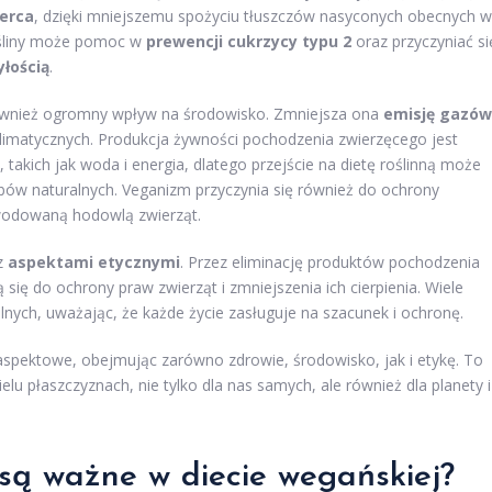
erca
, dzięki mniejszemu spożyciu tłuszczów nasyconych obecnych w
ośliny może pomoc w
prewencji cukrzycy typu 2
oraz przyczyniać si
yłością
.
ównież ogromny wpływ na środowisko. Zmniejsza ona
emisję gazów
klimatycznych. Produkcja żywności pochodzenia zwierzęcego jest
kich jak woda i energia, dlatego przejście na dietę roślinną może
bów naturalnych. Veganizm przyczynia się również do ochrony
owodowaną hodowlą zwierząt.
 z
aspektami etycznymi
. Przez eliminację produktów pochodzenia
się do ochrony praw zwierząt i zmniejszenia ich cierpienia. Wiele
lnych, uważając, że każde życie zasługuje na szacunek i ochronę.
aspektowe, obejmując zarówno zdrowie, środowisko, jak i etykę. To
u płaszczyznach, nie tylko dla nas samych, ale również dla planety i
 są ważne w diecie wegańskiej?