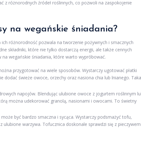
ć z różnorodnych źródeł roślinnych, co pozwoli na zaspokojenie
isy na wegańskie śniadania?
, a ich różnorodność pozwala na tworzenie pożywnych i smacznych
e składniki, które nie tylko dostarczą energii, ale także cennych
ów na wegańskie śniadania, które warto wypróbować.
można przygotować na wiele sposobów. Wystarczy ugotować płatki
nie dodać świeże owoce, orzechy oraz nasiona chia lub lnianego. Tak
drowych napojów. Blendując ulubione owoce z jogurtem roślinnym l
tórą można udekorować granolą, nasionami i owocami. To świetny
eż może być bardzo smaczna i sycąca. Wystarczy podsmażyć tofu,
az ulubione warzywa. Tofucznica doskonale sprawdzi się z pieczywem