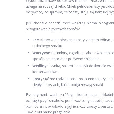
Wybór składników do tostów ma duże znaczenie dla 
uwagę na rodzaj chleba. Chleb pełnoziarnisty jest d
odżywcze, co sprawia, że toasty stają się bardziej sy
Jeśli chodzi o dodatki, możliwości są niemal nieogra
przygotowania pysznych tostów:
Ser:
Klasyczne połączenie tosty z serem żółtym, a
unikalnego smaku.
Warzywa:
Pomidory, ogórki, a także awokado to
sposób na smaczne i pożywne śniadanie.
Wędliny:
Szynka, salami lub indyk doskonale wzbo
konserwantów.
Pasty:
Różne rodzaje past, np. hummus czy pest
ciepłych tostach, które podgrzewają smaki.
Eksperymentowanie z różnymi kombinacjami składnik
bój się łączyć smaków, ponieważ to ty decydujesz, co
pomidorami, awokado z jajkiem czy toasty z pastą z 
Twoje kulinarne pragnienia.