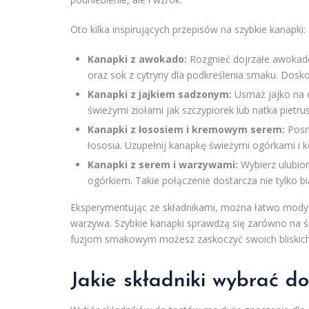
Oto kilka inspirujących przepisów na szybkie kanapki:
Kanapki z awokado:
Rozgnieć dojrzałe awokado
oraz sok z cytryny dla podkreślenia smaku. Dosk
Kanapki z jajkiem sadzonym:
Usmaż jajko na ol
świeżymi ziołami jak szczypiorek lub natka pietru
Kanapki z łososiem i kremowym serem:
Posm
łososia. Uzupełnij kanapkę świeżymi ogórkami i 
Kanapki z serem i warzywami:
Wybierz ulubion
ogórkiem. Takie połączenie dostarcza nie tylko bi
Eksperymentując ze składnikami, można łatwo modyf
warzywa. Szybkie kanapki sprawdzą się zarówno na śn
fuzjom smakowym możesz zaskoczyć swoich bliskich 
Jakie składniki wybrać do