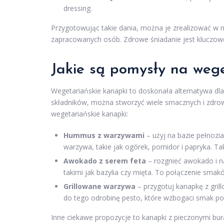
dressing.
Przygotowując takie dania, można je zrealizować w m
zapracowanych osób. Zdrowe śniadanie jest kluczowe
Jakie są pomysły na wege
Wegetariańskie kanapki to doskonała alternatywa dla
składników, można stworzyć wiele smacznych i zdrow
wegetariańskie kanapki:
Hummus z warzywami
– użyj na bazie pełnoz
warzywa, takie jak ogórek, pomidor i papryka. Tak
Awokado z serem feta
– rozgnieć awokado i na
takimi jak bazylia czy mięta. To połączenie sma
Grillowane warzywa
– przygotuj kanapkę z gril
do tego odrobinę pesto, które wzbogaci smak po
Inne ciekawe propozycje to kanapki z pieczonymi bura