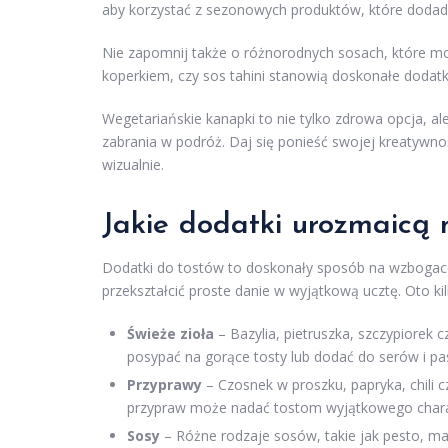
aby korzystać z sezonowych produktów, które dodad
Nie zapomnij także o różnorodnych sosach, które mo
koperkiem, czy sos tahini stanowią doskonałe dodatk
Wegetariańskie kanapki to nie tylko zdrowa opcja, ale
zabrania w podróż. Daj się ponieść swojej kreatywnoś
wizualnie.
Jakie dodatki urozmaicą 
Dodatki do tostów to doskonały sposób na wzbogac
przekształcić proste danie w wyjątkową ucztę. Oto k
Świeże zioła
– Bazylia, pietruszka, szczypiorek 
posypać na gorące tosty lub dodać do serów i pas
Przyprawy
– Czosnek w proszku, papryka, chili 
przypraw może nadać tostom wyjątkowego chara
Sosy
– Różne rodzaje sosów, takie jak pesto, m