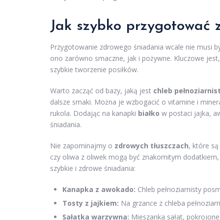
Jak szybko przygotować 
Przygotowanie zdrowego śniadania wcale nie musi by
ono zarówno smaczne, jak i pożywne. Kluczowe jest
szybkie tworzenie posiłków.
Warto zacząć od bazy, jaką jest
chleb pełnoziarnis
dalsze smaki. Można je wzbogacić o vitamine i miner
rukola. Dodając na kanapki
białko
w postaci jajka, 
śniadania.
Nie zapominajmy o
zdrowych tłuszczach
, które s
czy oliwa z oliwek mogą być znakomitym dodatkiem,
szybkie i zdrowe śniadania:
Kanapka z awokado:
Chleb pełnoziarnisty posm
Tosty z jajkiem:
Na grzance z chleba pełnoziarn
Sałatka warzywna:
Mieszanka sałat, pokrojone