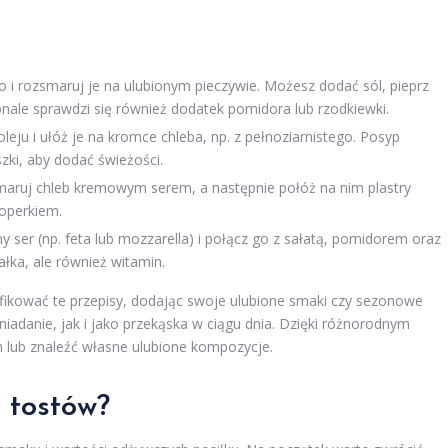
 i rozsmaruj je na ulubionym pieczywie. Możesz dodać sól, pieprz
onale sprawdzi się również dodatek pomidora lub rzodkiewki.
eju i ułóż je na kromce chleba, np. z pełnoziarnistego. Posyp
szki, aby dodać świeżości.
aruj chleb kremowym serem, a następnie połóż na nim plastry
koperkiem.
y ser (np. feta lub mozzarella) i połącz go z sałatą, pomidorem oraz
ałka, ale również witamin.
ikować te przepisy, dodając swoje ulubione smaki czy sezonowe
iadanie, jak i jako przekąska w ciągu dnia. Dzięki różnorodnym
lub znaleźć własne ulubione kompozycje.
 tostów?