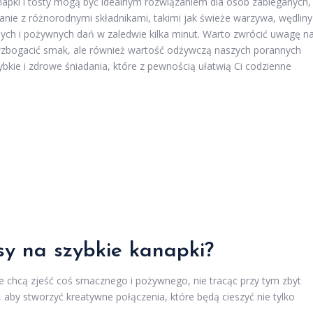
anapki i tosty mogą być idealnym rozwiązaniem dla osób zabieganych,
nie z różnorodnymi składnikami, takimi jak świeże warzywa, wędliny
ych i pożywnych dań w zaledwie kilka minut. Warto zwrócić uwagę n
wzbogacić smak, ale również wartość odżywczą naszych porannych
ybkie i zdrowe śniadania, które z pewnością ułatwią Ci codzienne
isy na szybkie kanapki?
re chcą zjeść coś smacznego i pożywnego, nie tracąc przy tym zbyt
 aby stworzyć kreatywne połączenia, które będą cieszyć nie tylko