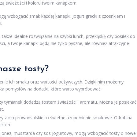
zą świeżości i koloru twoim kanapkom.
gą wzbogacić smak każdej kanapki. Jogurt grecki z czosnkiem i
i.
 także idealne rozwiązanie na szybki lunch, przekąskę czy posiłek do
ci, a twoje kanapki będą nie tylko pyszne, ale również atrakcyjne
nasze tosty?
enie ich smaku oraz wartości odżywczych. Dzięki nim możemy
ilka pomysłów na dodatki, które warto wypróbować:
czy tymianek dodadzą tostem świeżości i aromatu. Można je posiekać 
t.
czy zioła prowansalskie to świetne uzupełnienie smakowe. Odrobina
kteru.
ajonez, musztarda czy sos jogurtowy, mogą wzbogacić tosty o nowe