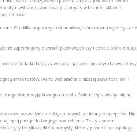
smaku i wartości odżywczych posiłku. Na początek warto zwrócić
oskonałym wyborem, ponieważ jest bogaty w błonnik i składniki
cące i zdrowe.
niczone. Oto kilka popularnych składników, które można wykorzystać 
le nie zapominajmy o serach pleśniowych czy ricottcie, które dodają
 świetne dodatki. Tosty z awokado i jajkiem sadzonym to wyjątkowy
gacą smak tostów. Warto wybierać te o niższej zawartości soli i
o, mogą dodać wyjątkowego aromatu. Świetnie sprawdzają się na
ów może prowadzić do odkrycia nowych, ulubionych przepisów. Nie
 najlepiej pasuje do twojego podniebienia. Tosty z serem i
ciecierzycy to tylko niektóre pomysły, które z pewnością zaspokoją