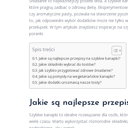
Śniadanie to najważniejszy posiłek dnia, a szybkie k
które pragną zadbać o zdrową dietę. Eksperymentowa
czy aromatyczne pasty, pozwala na stworzenie pyszn
to, jak odpowiedni wybór dodatków może nie tylko 
przekąsek. W tym artykule znajdziesz inspiracje na sz
poranki.
Spis treści
Jakie są najlepsze przepisy na szybkie kanapki?
Jakie składniki wybrać do tostów?
Jak szybko przygotować zdrowe śniadanie?
Jakie są pomysły na wegetariańskie kanapki?
Jakie dodatki urozmaicą nasze tosty?
Jakie są najlepsze przep
Szybkie kanapki to idealne rozwiązanie dla osób, któ
wiele czasu. Warto wykorzystać różnorodne składniki,
podniebienie, ale i wzrok.