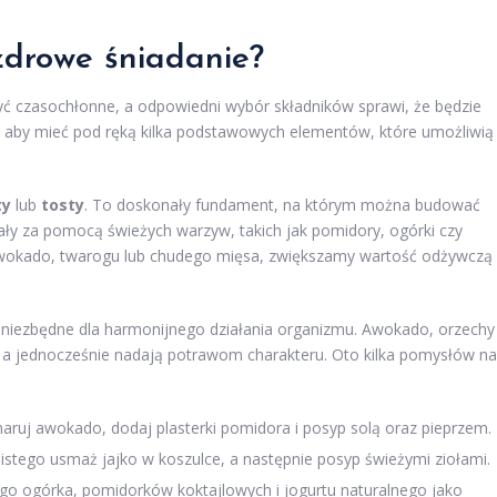
zdrowe śniadanie?
ć czasochłonne, a odpowiedni wybór składników sprawi, że będzie
, aby mieć pod ręką kilka podstawowych elementów, które umożliwią
ty
lub
tosty
. To doskonały fundament, na którym można budować
ały za pomocą świeżych warzyw, takich jak pomidory, ogórki czy
awokado, twarogu lub chudego mięsa, zwiększamy wartość odżywczą
ą niezbędne dla harmonijnego działania organizmu. Awokado, orzechy
 a jednocześnie nadają potrawom charakteru. Oto kilka pomysłów na
aruj awokado, dodaj plasterki pomidora i posyp solą oraz pieprzem.
istego usmaż jajko w koszulce, a następnie posyp świeżymi ziołami.
go ogórka, pomidorków koktajlowych i jogurtu naturalnego jako