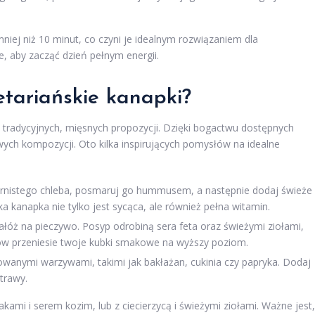
niej niż 10 minut, co czyni je idealnym rozwiązaniem dla
, aby zacząć dzień pełnym energii.
tariańskie kanapki?
 tradycyjnych, mięsnych propozycji. Dzięki bogactwu dostępnych
ych kompozycji. Oto kilka inspirujących pomysłów na idealne
iarnistego chleba, posmaruj go hummusem, a następnie dodaj świeże
a kanapka nie tylko jest sycąca, ale również pełna witamin.
łóż na pieczywo. Posyp odrobiną sera feta oraz świeżymi ziołami,
ków przeniesie twoje kubki smakowe na wyższy poziom.
lowanymi warzywami, takimi jak bakłażan, cukinia czy papryka. Dodaj
trawy.
kami i serem kozim, lub z ciecierzycą i świeżymi ziołami. Ważne jest,