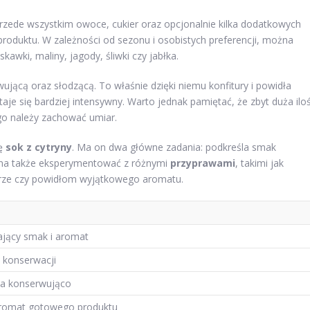
rzede wszystkim owoce, cukier oraz opcjonalnie kilka dodatkowych
oduktu. W zależności od sezonu i osobistych preferencji, można
awki, maliny, jagody, śliwki czy jabłka.
wującą oraz słodzącą. To właśnie dzięki niemu konfitury i powidła
aje się bardziej intensywny. Warto jednak pamiętać, że zbyt duża ilo
o należy zachować umiar.
ię
sok z cytryny
. Ma on dwa główne zadania: podkreśla smak
żna także eksperymentować z różnymi
przyprawami
, takimi jak
turze czy powidłom wyjątkowego aromatu.
ający smak i aromat
i konserwacji
ła konserwująco
romat gotowego produktu