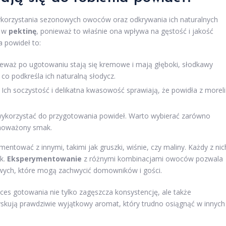
ykorzystania sezonowych owoców oraz odkrywania ich naturalnych
e w
pektinę
, ponieważ to właśnie ona wpływa na gęstość i jakość
a powideł to:
eważ po ugotowaniu stają się kremowe i mają głęboki, słodkawy
co podkreśla ich naturalną słodycz.
Ich soczystość i delikatna kwasowość sprawiają, że powidła z moreli
ykorzystać do przygotowania powideł. Warto wybierać zarówno
wnoważony smak.
tować z innymi, takimi jak gruszki, wiśnie, czy maliny. Każdy z nic
k.
Eksperymentowanie
z różnymi kombinacjami owoców pozwala
wych, które mogą zachwycić domowników i gości.
ces gotowania nie tylko zagęszcza konsystencję, ale także
yskują prawdziwie wyjątkowy aromat, który trudno osiągnąć w innych