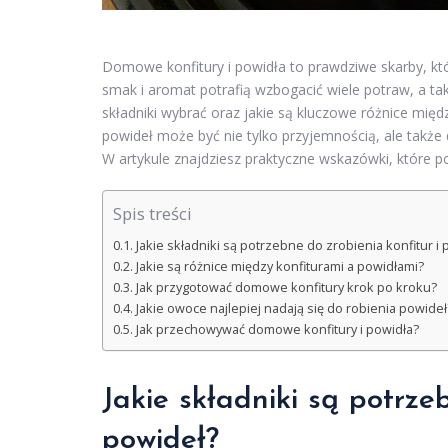
Domowe konfitury i powidła to prawdziwe skarby, kt
smak i aromat potrafią wzbogacić wiele potraw, a ta
składniki wybrać oraz jakie są kluczowe różnice mię
powideł może być nie tylko przyjemnością, ale tak
W artykule znajdziesz praktyczne wskazówki, które
Spis treści
Jakie składniki są potrzebne do zrobienia konfitur i
Jakie są różnice między konfiturami a powidłami?
Jak przygotować domowe konfitury krok po kroku?
Jakie owoce najlepiej nadają się do robienia powideł
Jak przechowywać domowe konfitury i powidła?
Jakie składniki są potrzeb
powideł?