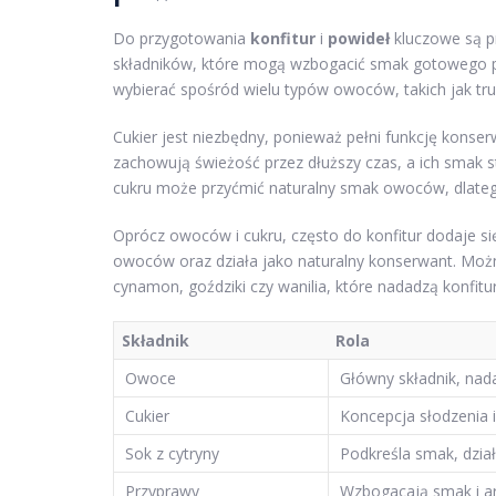
Do przygotowania
konfitur
i
powideł
kluczowe są p
składników, które mogą wzbogacić smak gotowego pr
wybierać spośród wielu typów owoców, takich jak trusk
Cukier jest niezbędny, ponieważ pełni funkcję konser
zachowują świeżość przez dłuższy czas, a ich smak st
cukru może przyćmić naturalny smak owoców, dlateg
Oprócz owoców i cukru, często do konfitur dodaje s
owoców oraz działa jako naturalny konserwant. Mo
cynamon, goździki czy wanilia, które nadadzą konfi
Składnik
Rola
Owoce
Główny składnik, nad
Cukier
Koncepcja słodzenia 
Sok z cytryny
Podkreśla smak, dzia
Przyprawy
Wzbogacają smak i a