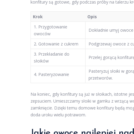
konfitury są gotowe, gdy podczas próby na talerzu kro
Krok
Opis
1. Przygotowanie
Dokładnie umyj owoce i 
owoców
2. Gotowanie z cukrem
Podgrzewaj owoce z cu
3. Przekładanie do
Przelej gorącą konfitur
słoików
Pasteryzuj słoiki w go
4. Pasteryzowanie
przetworów.
Na koniec, gdy konfitury są już w słoikach, istotne 
zepsuciem. Umieszczamy słoiki w garnku z wrzącą wod
zamknięcie. Dzięki temu domowe konfitury będą mogły
doda uroku wielu potrawom.
Jakie owoce najlepiej nad