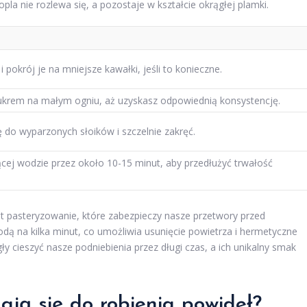
pla nie rozlewa się, a pozostaje w kształcie okrągłej plamki.
pokrój je na mniejsze kawałki, jeśli to konieczne.
krem na małym ogniu, aż uzyskasz odpowiednią konsystencję.
ę do wyparzonych słoików i szczelnie zakręć.
rącej wodzie przez około 10-15 minut, aby przedłużyć trwałość
jest pasteryzowanie, które zabezpieczy nasze przetwory przed
ą na kilka minut, co umożliwia usunięcie powietrza i hermetyczne
 cieszyć nasze podniebienia przez długi czas, a ich unikalny smak
ają się do robienia powideł?