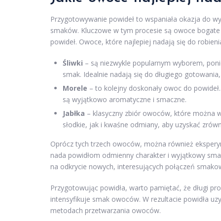
Przygotowywanie powideł to wspaniała okazja do w
smaków. Kluczowe w tym procesie są owoce bogat
powideł. Owoce, które najlepiej nadają się do robieni
Śliwki
– są niezwykle popularnym wyborem, poni
smak. Idealnie nadają się do długiego gotowania, 
Morele
– to kolejny doskonały owoc do powideł. 
są wyjątkowo aromatyczne i smaczne.
Jabłka
– klasyczny zbiór owoców, które można w
słodkie, jak i kwaśne odmiany, aby uzyskać zró
Oprócz tych trzech owoców, można również eksperymen
nada powidłom odmienny charakter i wyjątkowy sma
na odkrycie nowych, interesujących połączeń smako
Przygotowując powidła, warto pamiętać, że długi pro
intensyfikuje smak owoców. W rezultacie powidła uz
metodach przetwarzania owoców.