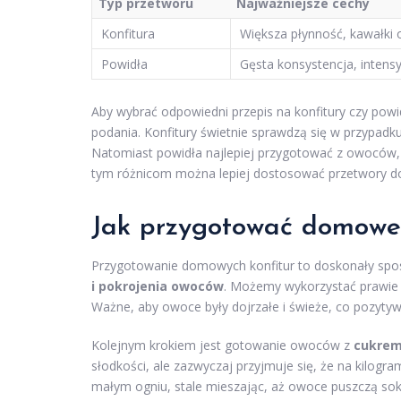
Typ przetworu
Najważniejsze cechy
Konfitura
Większa płynność, kawałk
Powidła
Gęsta konsystencja, inten
Aby wybrać odpowiedni przepis na konfitury czy po
podania. Konfitury świetnie sprawdzą się w przypadku
Natomiast powidła najlepiej przygotować z owoców, k
tym różnicom można lepiej dostosować przetwory do 
Jak przygotować domowe 
Przygotowanie domowych konfitur to doskonały sp
i pokrojenia owoców
. Możemy wykorzystać prawie k
Ważne, aby owoce były dojrzałe i świeże, co pozytywn
Kolejnym krokiem jest gotowanie owoców z
cukre
słodkości, ale zazwyczaj przyjmuje się, że na kilo
małym ogniu, stale mieszając, aż owoce puszczą sok