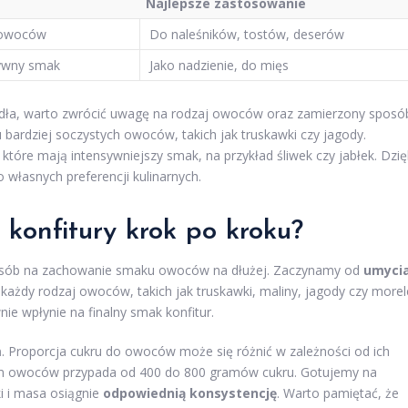
Najlepsze zastosowanie
i owoców
Do naleśników, tostów, deserów
sywny smak
Jako nadzienie, do mięs
widła, warto zwrócić uwagę na rodzaj owoców oraz zamierzony sposó
 bardziej soczystych owoców, takich jak truskawki czy jagody.
tóre mają intensywniejszy smak, na przykład śliwek czy jabłek. Dzię
własnych preferencji kulinarnych.
konfitury krok po kroku?
osób na zachowanie smaku owoców na dłużej. Zaczynamy od
umyci
ażdy rodzaj owoców, takich jak truskawki, maliny, jagody czy morel
ie wpłynie na finalny smak konfitur.
m
. Proporcja cukru do owoców może się różnić w zależności od ich
gram owoców przypada od 400 do 800 gramów cukru. Gotujemy na
i i masa osiągnie
odpowiednią konsystencję
. Warto pamiętać, że