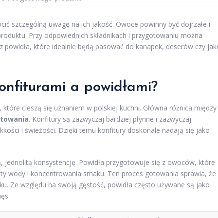
rócić szczególną uwagę na ich jakość. Owoce powinny być dojrzałe i
produktu. Przy odpowiednich składnikach i przygotowaniu można
 powidła, które idealnie będą pasować do kanapek, deserów czy jak
konfiturami a powidłami?
 które cieszą się uznaniem w polskiej kuchni. Główna różnica między
otowania
. Konfitury są zazwyczaj bardziej płynne i zazwyczaj
ości i świeżości. Dzięki temu konfitury doskonale nadają się jako
ą, jednolitą konsystencję. Powidła przygotowuje się z owoców, które
aty wody i koncentrowania smaku. Ten proces gotowania sprawia, że
ku. Ze względu na swoją gęstość, powidła często używane są jako
ięs.