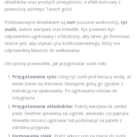
składników oraz prostych umiejętności, a efekt końcowy z
pewnością zachwyci Twoich gości.
Podstawowymi składnikami są
nori
(suszone wodorosty),
ryż
sushi
, świeże warzywa oraz krewetki. Ryż powinien być
odpowiednio ugotowany i schłodzony, aby łatwo go formować.
Ważne jest, aby używać ryżu krótkoziarniastego, który ma
odpowiednią kleistość do wałkowania.
Oto prosty przewodnik, jak przygotować sushi rolki:
Przygotowanie ryżu:
Umyj ryż sushi pod bieżącą wodą, aż
woda stanie się klarowna. Następnie gotuj go zgodnie z
instrukcją na opakowaniu. Po ugotowaniu odstaw do
ostygnięcia.
Przygotowanie składników:
Pokrój warzywa na cienkie
paski. Świetnie sprawdzą się ogórek, awokado czy papryka.
Krewetki możesz ugotować lub podsmażyć na patelni z
odrobiną przypraw.
Formowanie rolek:
Połóż arkusz nori na macie do sushi,