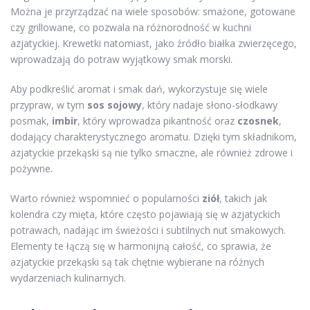
Można je przyrządzać na wiele sposobów: smażone, gotowane
czy grillowane, co pozwala na różnorodność w kuchni
azjatyckiej. Krewetki natomiast, jako źródło białka zwierzęcego,
wprowadzają do potraw wyjątkowy smak morski.
Aby podkreślić aromat i smak dań, wykorzystuje się wiele
przypraw, w tym
sos sojowy
, który nadaje słono-słodkawy
posmak,
imbir
, który wprowadza pikantność oraz
czosnek
,
dodający charakterystycznego aromatu. Dzięki tym składnikom,
azjatyckie przekąski są nie tylko smaczne, ale również zdrowe i
pożywne.
Warto również wspomnieć o popularności
ziół
, takich jak
kolendra czy mięta, które często pojawiają się w azjatyckich
potrawach, nadając im świeżości i subtilnych nut smakowych.
Elementy te łączą się w harmonijną całość, co sprawia, że
azjatyckie przekąski są tak chętnie wybierane na różnych
wydarzeniach kulinarnych.