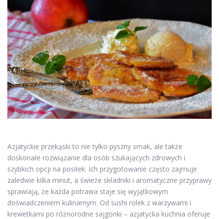
Azjatyckie przekąski to nie tylko pyszny smak, ale także
doskonałe rozwiązanie dla osób szukających zdrowych i
szybkich opcji na posiłek. Ich przygotowanie często zajmuje
zaledwie kilka minut, a świeże składniki i aromatyczne przyprawy
sprawiają, że każda potrawa staje się wyjątkowym
doświadczeniem kulinarnym. Od sushi rolek z warzywami i
krewetkami po różnorodne sajgonki – azjatycka kuchnia oferuje