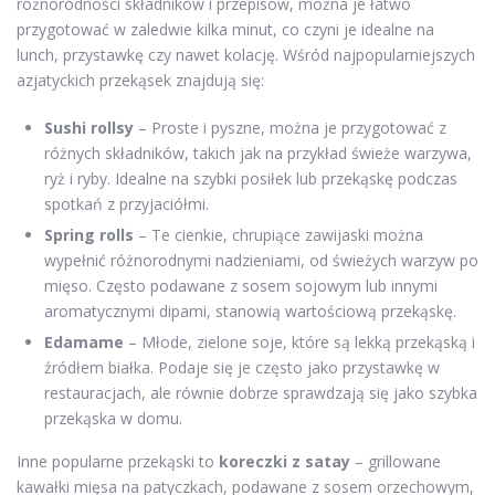
różnorodności składników i przepisów, można je łatwo
przygotować w zaledwie kilka minut, co czyni je idealne na
lunch, przystawkę czy nawet kolację. Wśród najpopularniejszych
azjatyckich przekąsek znajdują się:
Sushi rollsy
– Proste i pyszne, można je przygotować z
różnych składników, takich jak na przykład świeże warzywa,
ryż i ryby. Idealne na szybki posiłek lub przekąskę podczas
spotkań z przyjaciółmi.
Spring rolls
– Te cienkie, chrupiące zawijaski można
wypełnić różnorodnymi nadzieniami, od świeżych warzyw po
mięso. Często podawane z sosem sojowym lub innymi
aromatycznymi dipami, stanowią wartościową przekąskę.
Edamame
– Młode, zielone soje, które są lekką przekąską i
źródłem białka. Podaje się je często jako przystawkę w
restauracjach, ale równie dobrze sprawdzają się jako szybka
przekąska w domu.
Inne popularne przekąski to
koreczki z satay
– grillowane
kawałki mięsa na patyczkach, podawane z sosem orzechowym,