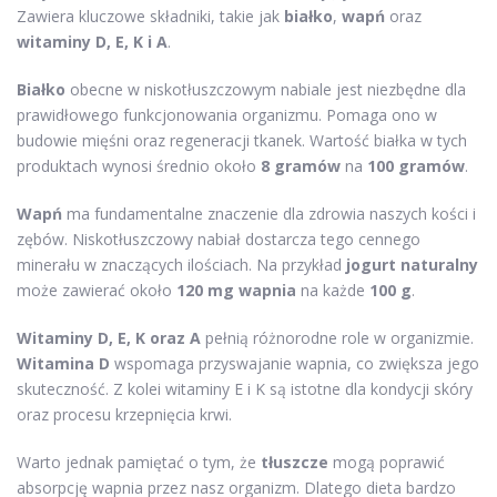
Zawiera kluczowe składniki, takie jak
białko
,
wapń
oraz
witaminy D, E, K i A
.
Białko
obecne w niskotłuszczowym nabiale jest niezbędne dla
prawidłowego funkcjonowania organizmu. Pomaga ono w
budowie mięśni oraz regeneracji tkanek. Wartość białka w tych
produktach wynosi średnio około
8 gramów
na
100 gramów
.
Wapń
ma fundamentalne znaczenie dla zdrowia naszych kości i
zębów. Niskotłuszczowy nabiał dostarcza tego cennego
minerału w znaczących ilościach. Na przykład
jogurt naturalny
może zawierać około
120 mg wapnia
na każde
100 g
.
Witaminy D, E, K oraz A
pełnią różnorodne role w organizmie.
Witamina D
wspomaga przyswajanie wapnia, co zwiększa jego
skuteczność. Z kolei witaminy E i K są istotne dla kondycji skóry
oraz procesu krzepnięcia krwi.
Warto jednak pamiętać o tym, że
tłuszcze
mogą poprawić
absorpcję wapnia przez nasz organizm. Dlatego dieta bardzo