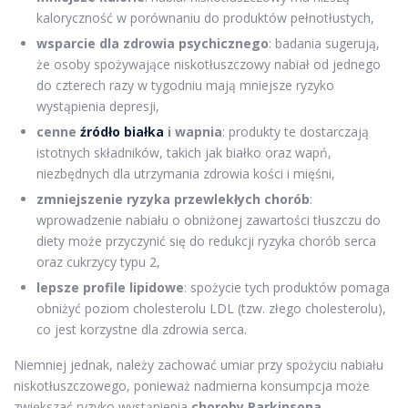
kaloryczność w porównaniu do produktów pełnotłustych,
wsparcie dla zdrowia psychicznego
: badania sugerują,
że osoby spożywające niskotłuszczowy nabiał od jednego
do czterech razy w tygodniu mają mniejsze ryzyko
wystąpienia depresji,
cenne
źródło białka
i wapnia
: produkty te dostarczają
istotnych składników, takich jak białko oraz wapń,
niezbędnych dla utrzymania zdrowia kości i mięśni,
zmniejszenie ryzyka przewlekłych chorób
:
wprowadzenie nabiału o obniżonej zawartości tłuszczu do
diety może przyczynić się do redukcji ryzyka chorób serca
oraz cukrzycy typu 2,
lepsze profile lipidowe
: spożycie tych produktów pomaga
obniżyć poziom cholesterolu LDL (tzw. złego cholesterolu),
co jest korzystne dla zdrowia serca.
Niemniej jednak, należy zachować umiar przy spożyciu nabiału
niskotłuszczowego, ponieważ nadmierna konsumpcja może
zwiększać ryzyko wystąpienia
choroby Parkinsona
.