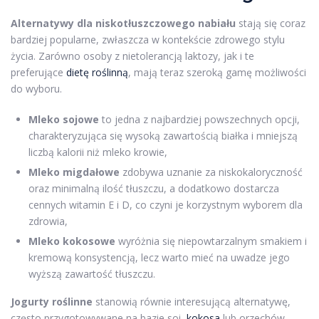
Alternatywy dla niskotłuszczowego nabiału
stają się coraz
bardziej popularne, zwłaszcza w kontekście zdrowego stylu
życia. Zarówno osoby z nietolerancją laktozy, jak i te
preferujące
dietę roślinną
, mają teraz szeroką gamę możliwości
do wyboru.
Mleko sojowe
to jedna z najbardziej powszechnych opcji,
charakteryzująca się wysoką zawartością białka i mniejszą
liczbą kalorii niż mleko krowie,
Mleko migdałowe
zdobywa uznanie za niskokaloryczność
oraz minimalną ilość tłuszczu, a dodatkowo dostarcza
cennych witamin E i D, co czyni je korzystnym wyborem dla
zdrowia,
Mleko kokosowe
wyróżnia się niepowtarzalnym smakiem i
kremową konsystencją, lecz warto mieć na uwadze jego
wyższą zawartość tłuszczu.
Jogurty roślinne
stanowią równie interesującą alternatywę,
często przygotowywane na bazie soi,
kokosa
lub orzechów