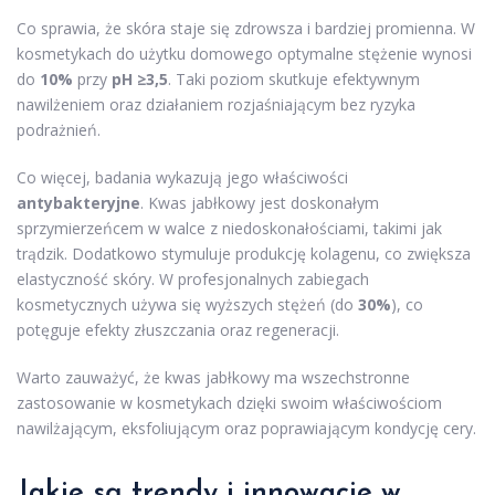
Co sprawia, że skóra staje się zdrowsza i bardziej promienna. W
kosmetykach do użytku domowego optymalne stężenie wynosi
do
10%
przy
pH ≥3,5
. Taki poziom skutkuje efektywnym
nawilżeniem oraz działaniem rozjaśniającym bez ryzyka
podrażnień.
Co więcej, badania wykazują jego właściwości
antybakteryjne
. Kwas jabłkowy jest doskonałym
sprzymierzeńcem w walce z niedoskonałościami, takimi jak
trądzik. Dodatkowo stymuluje produkcję kolagenu, co zwiększa
elastyczność skóry. W profesjonalnych zabiegach
kosmetycznych używa się wyższych stężeń (do
30%
), co
potęguje efekty złuszczania oraz regeneracji.
Warto zauważyć, że kwas jabłkowy ma wszechstronne
zastosowanie w kosmetykach dzięki swoim właściwościom
nawilżającym, eksfoliującym oraz poprawiającym kondycję cery.
Jakie są trendy i innowacje w