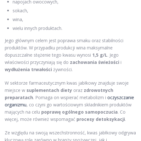
napojach owocowych,
sokach,
wina,
wielu innych produktach.
Jego głównym celem jest poprawa smaku oraz stabilności
produktów. W przypadku produkcji wina maksymalne
dopuszczalne stężenie tego kwasu wynosi
1,5 g/L
. Jego
właściwości przyczyniają się do
zachowania świeżości
i
wydłużenia trwałości
żywności.
W sektorze farmaceutycznym kwas jabłkowy znajduje swoje
miejsce w
suplementach diety
oraz
zdrowotnych
preparatach
. Pomaga on wspierać metabolizm i
oczyszczanie
organizmu
, co czyni go wartościowym składnikiem produktów
mających na celu
poprawę ogólnego samopoczucia
. Co
więcej, może również wspomagać
procesy detoksykacji
.
Ze względu na swoją wszechstronność, kwas jabłkowy odgrywa
kluczową rolę zarówno w branży spożywczej, jak i