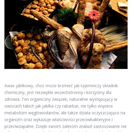
Kwas jabłkowy, choć może brzmieć jak tajemniczy składnik
chemiczny, jest niezwykle wszechstronny i korzystny dla
zdrowia. Ten organiczny związek, naturalnie występujący w
owocach takich jak jabłka czy rabarbar, nie tylko wspiera
metabolizm węglowodanów, ale także działa oczyszczająco na
organizm oraz wykazuje właściwości przeciwbakteryjne i
przeciwzapalne. Dzięki swoim zaletom znalazł zastosowanie nie