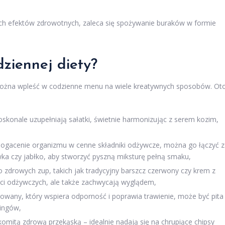
ch efektów zdrowotnych, zaleca się spożywanie buraków w formie
dziennej diety?
 można wpleść w codzienne menu na wiele kreatywnych sposobów. Ot
oskonale uzupełniają sałatki, świetnie harmonizując z serem kozim,
bogacenie organizmu w cenne składniki odżywcze, można go łączyć z
ka czy jabłko, aby stworzyć pyszną miksturę pełną smaku,
do zdrowych zup, takich jak tradycyjny barszcz czerwony czy krem z
ści odżywczych, ale także zachwycają wyglądem,
towany, który wspiera odporność i poprawia trawienie, może być pita
singów,
komitą zdrową przekąską – idealnie nadają się na chrupiące chipsy