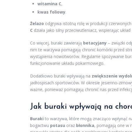
witamina C
,
kwas foliowy
.
Żelazo
odgrywa istotną rolę w produkcji czerwonych 
C
działa jako silny przeciwutleniacz, wspierając ukł
Co więcej, buraki zawierają
betacyjany
– związki od
nim te warzywa pomagają chronić komórki przed str
wystąpienia nowotworów. Regularne spożywanie burak
funkcjonowanie układu pokarmowego.
Dodatkowo buraki wpływają na
zwiększenie wydoln
jadłospisach sportowców. W okresie jesienno-zimowy
ważne, ponieważ pomagają chronić nas przed infekcj
Jak buraki wpływają na chor
Buraki
to warzywa, które mogą znacząco wpłynąć na 
bogactwu
potasu
oraz
błonnika
, pomagają one w 