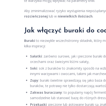
te warzywa mogą wpływać na parametry krwi.
Aby zminimalizować ryzyko wystąpienia niepożądany
rozcieńczonej
lub w
niewielkich ilościach
.
Jak włączyć buraki do co
Buraki
to niezwykle wszechstronny składnik, który
kilka inspiracji:
Sałatki
: zarówno surowe, jak i pieczone buraki d
orzechami oraz świeżymi liśćmi sałaty,
Soki
: sok z buraków to znakomity sposób na wz
innymi warzywami i owocami, takimi jak marchew
Zupy
: buraki świetnie sprawdzają się jako baza 
buraków, te potrawy nie tylko dostarczają warto
Zakwas buraczany
: to popularny napój fermen
samodzielnie lub stanowić bazę do różnych dres
Przekąski
: pieczone lub gotowane buraki są zna