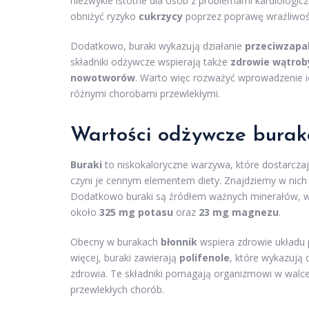
niezwykle istotne dla osób z problemami kardiologi
obniżyć ryzyko
cukrzycy
poprzez poprawę wrażliwośc
Dodatkowo, buraki wykazują działanie
przeciwzapa
składniki odżywcze wspierają także
zdrowie wątrob
nowotworów
. Warto więc rozważyć wprowadzenie ic
różnymi chorobami przewlekłymi.
Wartości odżywcze bura
Buraki
to niskokaloryczne warzywa, które dostarcza
czyni je cennym elementem diety. Znajdziemy w nich 
Dodatkowo buraki są źródłem ważnych minerałów, 
około
325 mg potasu
oraz
23 mg magnezu
.
Obecny w burakach
błonnik
wspiera zdrowie układu
więcej, buraki zawierają
polifenole
, które wykazują 
zdrowia. Te składniki pomagają organizmowi w walc
przewlekłych chorób.