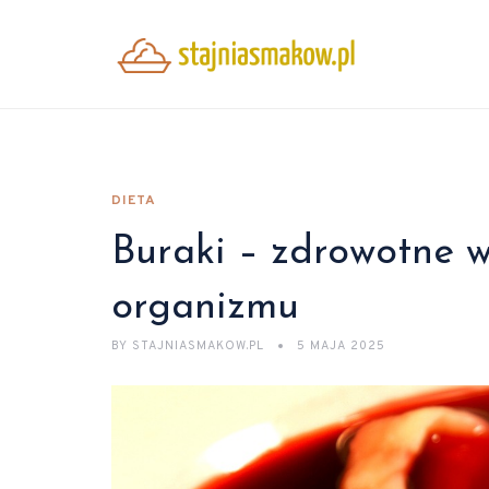
DIETA
Buraki – zdrowotne wł
organizmu
BY
STAJNIASMAKOW.PL
5 MAJA 2025