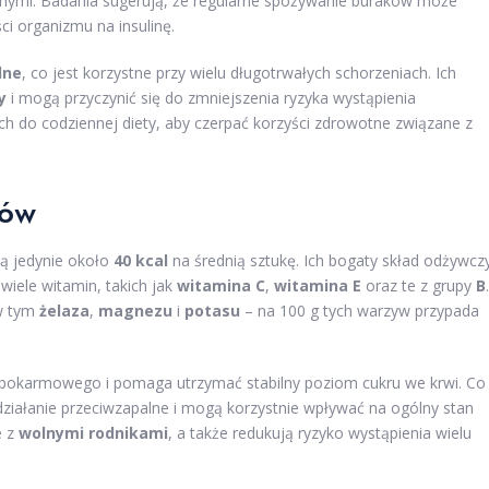
cznymi. Badania sugerują, że regularne spożywanie buraków może
i organizmu na insulinę.
lne
, co jest korzystne przy wielu długotrwałych schorzeniach. Ich
y
i mogą przyczynić się do zmniejszenia ryzyka wystąpienia
h do codziennej diety, aby czerpać korzyści zdrowotne związane z
ków
ją jedynie około
40 kcal
na średnią sztukę. Ich bogaty skład odżywcz
wiele witamin, takich jak
witamina C
,
witamina E
oraz te z grupy
B
.
w tym
żelaza
,
magnezu
i
potasu
– na 100 g tych warzyw przypada
 pokarmowego i pomaga utrzymać stabilny poziom cukru we krwi. Co
działanie przeciwzapalne i mogą korzystnie wpływać na ogólny stan
e z
wolnymi rodnikami
, a także redukują ryzyko wystąpienia wielu