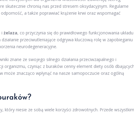
óre skutecznie chronią nas przed stresem oksydacyjnym. Regularne
odporność, a także poprawiać krążenie krwi oraz wspomagać
u
i
żelaza
, co przyczynia się do prawidłowego funkcjonowania układu
 działanie przeciwutleniające odgrywa kluczową rolę w zapobieganiu
horzenia neurodegeneracyjne.
wniki znane ze swojego silnego działania przeciwzapalnego i
ji organizmu, czyniąc z buraków cenny element diety osób dbającyc
ków może znacząco wpłynąć na nasze samopoczucie oraz ogólną
 buraków?
y, który niesie ze sobą wiele korzyści zdrowotnych. Przede wszystki