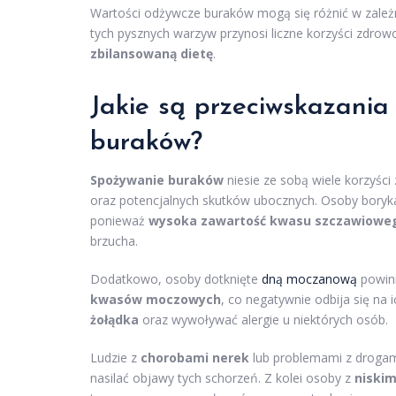
Wartości odżywcze buraków mogą się różnić w zależ
tych pysznych warzyw przynosi liczne korzyści zdro
zbilansowaną dietę
.
Jakie są przeciwskazania 
buraków?
Spożywanie buraków
niesie ze sobą wiele korzyśc
oraz potencjalnych skutków ubocznych. Osoby boryk
ponieważ
wysoka zawartość kwasu szczawiowe
brzucha.
Dodatkowo, osoby dotknięte
dną moczanową
powin
kwasów moczowych
, co negatywnie odbija się n
żołądka
oraz wywoływać alergie u niektórych osób.
Ludzie z
chorobami nerek
lub problemami z drogami
nasilać objawy tych schorzeń. Z kolei osoby z
niskim