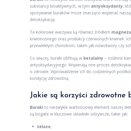
substancji bioaktywnych, w tym
antyoksydanty
, kt
spożywanie buraków może znacząco wspierać naszą 
detoksykację.
Te kolorowe warzywa są również źródłem
magnez
krwionośnego oraz produkcji czerwonych krwinek. Ich
przewlekłym chorobom, takim jak nowotwory czy sc
Co więcej, buraki obfitują w
betalainy
– roślinne bar
antyoksydacyjnego. Wspierają one proces detoksykac
o zdrowie. Wprowadzenie ich do codziennych posił
kondycję zdrowotną.
Jakie są korzyści zdrowotne
Buraki
to niezwykle wartościowy element naszej diet
są bogate w kluczowe składniki odżywcze, takie jak:
żelazo
,