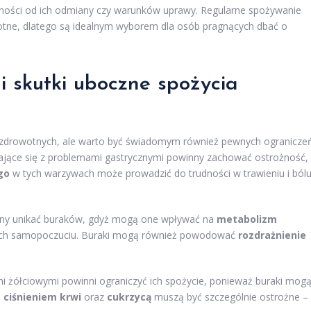
ności od ich odmiany czy warunków uprawy. Regularne spożywanie
wotne, dlatego są idealnym wyborem dla osób pragnących dbać o
i skutki uboczne spożycia
i zdrowotnych, ale warto być świadomym również pewnych ogranicze
ające się z problemami gastrycznymi powinny zachować ostrożność,
go
w tych warzywach może prowadzić do trudności w trawieniu i ból
ny unikać buraków, gdyż mogą one wpływać na
metabolizm
a ich samopoczuciu. Buraki mogą również powodować
rozdrażnienie
 żółciowymi powinni ograniczyć ich spożycie, ponieważ buraki mog
 ciśnieniem krwi
oraz
cukrzycą
muszą być szczególnie ostrożne –