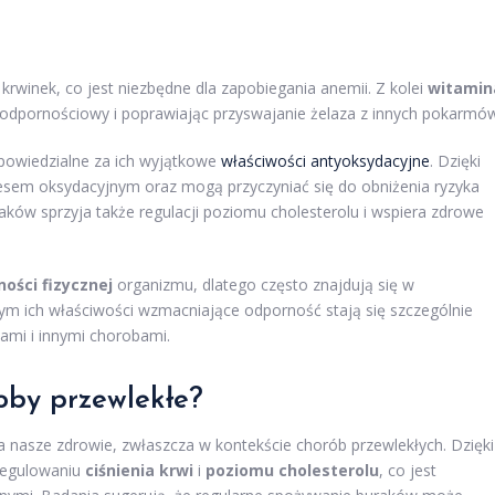
krwinek, co jest niezbędne dla zapobiegania anemii. Z kolei
witamin
ad odpornościowy i poprawiając przyswajanie żelaza z innych pokarmó
powiedzialne za ich wyjątkowe
właściwości antyoksydacyjne
. Dzięki
esem oksydacyjnym oraz mogą przyczyniać się do obniżenia ryzyka
ów sprzyja także regulacji poziomu cholesterolu i wspiera zdrowe
ości fizycznej
organizmu, dlatego często znajdują się w
m ich właściwości wzmacniające odporność stają się szczególnie
ami i innymi chorobami.
oby przewlekłe?
nasze zdrowie, zwłaszcza w kontekście chorób przewlekłych. Dzięki
regulowaniu
ciśnienia krwi
i
poziomu cholesterolu
, co jest