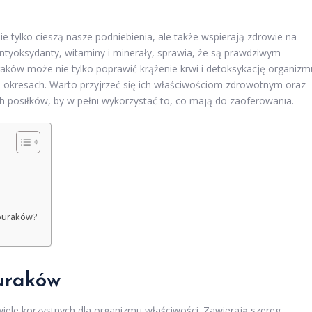
ie tylko cieszą nasze podniebienia, ale także wspierają zdrowie na
ntyoksydanty, witaminy i minerały, sprawia, że są prawdziwym
aków może nie tylko poprawić krążenie krwi i detoksykację organizm
 okresach. Warto przyjrzeć się ich właściwościom zdrowotnym oraz
osiłków, by w pełni wykorzystać to, co mają do zaoferowania.
 buraków?
uraków
iele korzystnych dla organizmu właściwości. Zawierają szereg