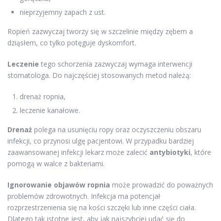
nieprzyjemny zapach z ust.
Ropień zazwyczaj tworzy się w szczelinie między zębem a
dziąsłem, co tylko potęguje dyskomfort.
Leczenie
tego schorzenia zazwyczaj wymaga interwencji
stomatologa. Do najczęściej stosowanych metod należą:
drenaż ropnia,
leczenie kanałowe.
Drenaż
polega na usunięciu ropy oraz oczyszczeniu obszaru
infekcji, co przynosi ulgę pacjentowi. W przypadku bardziej
zaawansowanej infekcji lekarz może zalecić
antybiotyki
, które
pomogą w walce z bakteriami.
Ignorowanie objawów ropnia
może prowadzić do poważnych
problemów zdrowotnych. Infekcja ma potencjał
rozprzestrzenienia się na kości szczęki lub inne części ciała.
Dlatego tak istotne jest, aby jak najszybciej udać się do