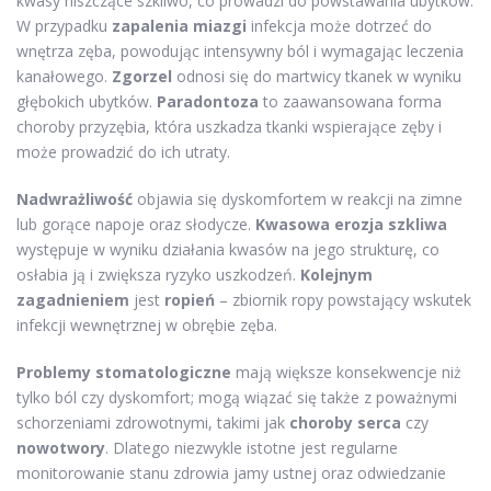
kwasy niszczące szkliwo, co prowadzi do powstawania ubytków.
W przypadku
zapalenia miazgi
infekcja może dotrzeć do
wnętrza zęba, powodując intensywny ból i wymagając leczenia
kanałowego.
Zgorzel
odnosi się do martwicy tkanek w wyniku
głębokich ubytków.
Paradontoza
to zaawansowana forma
choroby przyzębia, która uszkadza tkanki wspierające zęby i
może prowadzić do ich utraty.
Nadwrażliwość
objawia się dyskomfortem w reakcji na zimne
lub gorące napoje oraz słodycze.
Kwasowa erozja szkliwa
występuje w wyniku działania kwasów na jego strukturę, co
osłabia ją i zwiększa ryzyko uszkodzeń.
Kolejnym
zagadnieniem
jest
ropień
– zbiornik ropy powstający wskutek
infekcji wewnętrznej w obrębie zęba.
Problemy stomatologiczne
mają większe konsekwencje niż
tylko ból czy dyskomfort; mogą wiązać się także z poważnymi
schorzeniami zdrowotnymi, takimi jak
choroby serca
czy
nowotwory
. Dlatego niezwykle istotne jest regularne
monitorowanie stanu zdrowia jamy ustnej oraz odwiedzanie