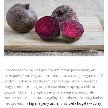
Choroby zębów są nie tylko powszechnym problemem, ale
także poważnym zagrożeniem dla zdrowia całego organizmu. Z
każdym ubytkiem, zapaleniem czy infekcją, które nieleczone
mogą prowadzić do groźnych powikłań, stajemy w obliczu
wyzwań, które mają wpływ nie tylko na nasz uśmiech, ale
również na samopoczucie i ogólny stan zdrowia. Według badań,
nieodpowiednia
higiena jamy ustnej
oraz
dieta bogata w cukry