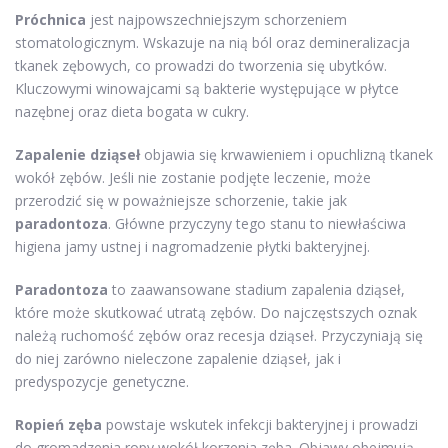
Próchnica
jest najpowszechniejszym schorzeniem
stomatologicznym. Wskazuje na nią ból oraz demineralizacja
tkanek zębowych, co prowadzi do tworzenia się ubytków.
Kluczowymi winowajcami są bakterie występujące w płytce
nazębnej oraz dieta bogata w cukry.
Zapalenie dziąseł
objawia się krwawieniem i opuchlizną tkanek
wokół zębów. Jeśli nie zostanie podjęte leczenie, może
przerodzić się w poważniejsze schorzenie, takie jak
paradontoza
. Główne przyczyny tego stanu to niewłaściwa
higiena jamy ustnej i nagromadzenie płytki bakteryjnej.
Paradontoza
to zaawansowane stadium zapalenia dziąseł,
które może skutkować utratą zębów. Do najczęstszych oznak
należą ruchomość zębów oraz recesja dziąseł. Przyczyniają się
do niej zarówno nieleczone zapalenie dziąseł, jak i
predyspozycje genetyczne.
Ropień zęba
powstaje wskutek infekcji bakteryjnej i prowadzi
do gromadzenia ropy wokół korzenia zęba. Objawy obejmują