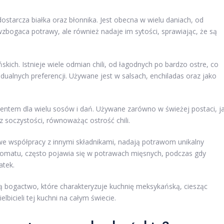
 dostarcza białka oraz błonnika. Jest obecna w wielu daniach, od
o wzbogaca potrawy, ale również nadaje im sytości, sprawiając, że są
kich. Istnieje wiele odmian chili, od łagodnych po bardzo ostre, co
alnych preferencji. Używane jest w salsach, enchiladas oraz jako
mentem dla wielu sosów i dań. Używane zarówno w świeżej postaci, j
z soczystości, równoważąc ostrość chili.
, we współpracy z innymi składnikami, nadają potrawom unikalny
romatu, często pojawia się w potrawach mięsnych, podczas gdy
atek.
zą bogactwo, które charakteryzuje kuchnię meksykańską, ciesząc
bicieli tej kuchni na całym świecie.