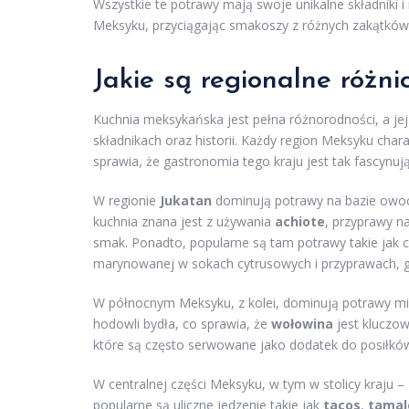
Wszystkie te potrawy mają swoje unikalne składniki i
Meksyku, przyciągając smakoszy z różnych zakątków
Jakie są regionalne różn
Kuchnia meksykańska jest pełna różnorodności, a jej
składnikach oraz historii. Każdy region Meksyku chara
sprawia, że gastronomia tego kraju jest tak fascynuj
W regionie
Jukatan
dominują potrawy na bazie owoc
kuchnia znana jest z używania
achiote
, przyprawy n
smak. Ponadto, popularne są tam potrawy takie jak co
marynowanej w sokach cytrusowych i przyprawach, g
W północnym Meksyku, z kolei, dominują potrawy m
hodowli bydła, co sprawia, że
wołowina
jest kluczow
które są często serwowane jako dodatek do posiłkó
W centralnej części Meksyku, w tym w stolicy kraju –
popularne są uliczne jedzenie takie jak
tacos
,
tamal