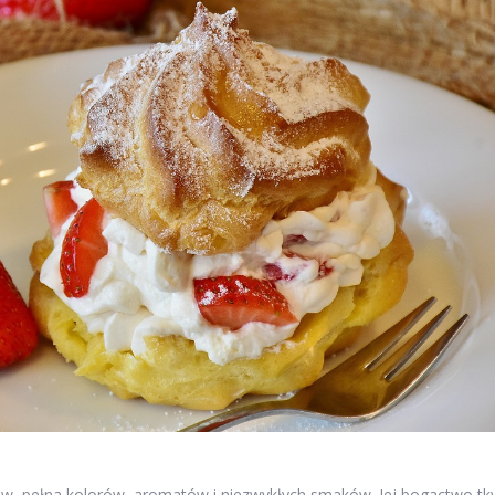
w, pełna kolorów, aromatów i niezwykłych smaków. Jej bogactwo tk