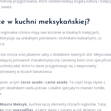
 metody przygotowania, które odzwierciedlają bogatą kulturę i tradyc
 świata.
ice w kuchni meksykańskiej?
 regionalne różnice mają swe korzenie w lokalnych tradycjach,
kteryzuje się unikalnymi potrawami i technikami kulinarnymi, co
ąca.
ów morza oraz pikantne salsy z dodatkiem świeżych ziół. Miejscowa
adającej potrawom charakterystyczny czerwony kolor oraz specyficz
chinita pibil, które to danie przygotowuje się z wieprzowiny
otowanej w liściach bananowca.
ięsne, w tym
tacos asado
i
carne asada
. Ta część kraju słynie z
ym składnikiem wielu potraw. Lokalne specjały to również tortille,
w.
Miasto Meksyk
, kuchnia łączy elementy różnych regionów. Tutaj
es
oraz
quesadillas
, a także dania z zupami w roli głównej, na