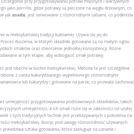
k, szczególnie przy przygotowywaniu potraw mięsnych i warzywnych.
nego jako
parrilla
, gdzie potrawy są pieczone na węglu drzewnym, co
ie jak
asada
, jest serwowane z różnorodnymi salsami, co podkreśla
ie w meksykańskiej tradycji kulinarnej. Używa się jej do
. Proces duszenia, w którym składniki gotowane są na małym ogniu
ystkich smaków oraz stworzenie jednolitej konsystencji. Różne
dodawane w tym etapie, aby wzbogacić smak potrawy.
ż jest obecne w kuchni meksykańskiej. Metoda ta jest szczególnie
ą robione z ciasta kukurydzianego wypełnionego różnorodnymi
e bananowca lub kukurydzy i gotowane na parze, co pozwala zachowa
eż umiejętność przygotowywania podstawowych składników, takich
recyzyjnych umiejętności, a ich smak różni się w zależności od użytej
ele z tych tradycyjnych technik jest przekazywanych z pokolenia na
żsamości meksykańskiej. Biorąc pod uwagę różnorodność używanych
 prawdziwa sztuka gotowania, która zasługuje na uznanie i