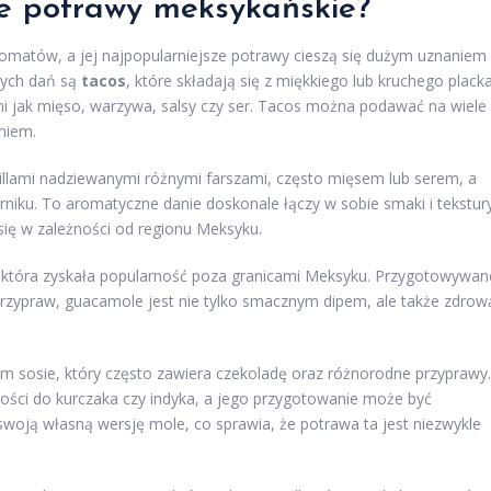
ze potrawy meksykańskie?
omatów, a jej najpopularniejsze potrawy cieszą się dużym uznaniem
nych dań są
tacos
, które składają się z miękkiego lub kruchego plack
imi jak mięso, warzywa, salsy czy ser. Tacos można podawać na wiele
niem.
rtillami nadziewanymi różnymi farszami, często mięsem lub serem, a
rniku. To aromatyczne danie doskonale łączy w sobie smaki i tekstur
ię w zależności od regionu Meksyku.
 która zyskała popularność poza granicami Meksyku. Przygotowywan
przypraw, guacamole jest nie tylko smacznym dipem, ale także zdrow
m sosie, który często zawiera czekoladę oraz różnorodne przyprawy.
ości do kurczaka czy indyka, a jego przygotowanie może być
ją własną wersję mole, co sprawia, że potrawa ta jest niezwykle