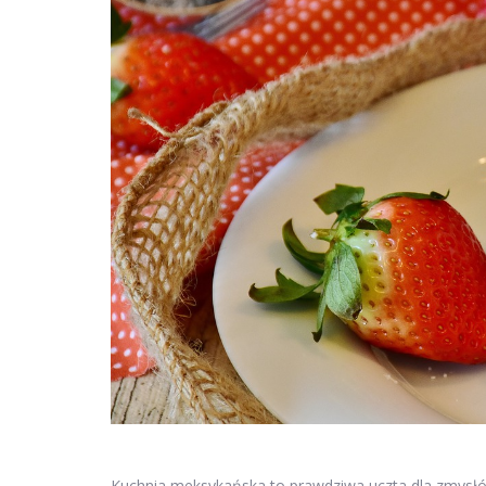
Kuchnia meksykańska to prawdziwa uczta dla zmysłó