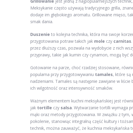
Grillowanie
jest jedną z najpopularniejszych techni
Meksykanie często używają tradycyjnego grilla, zna
dodaje im głębokiego aromatu. Grillowane mięso, tak
smak dania.
Duszenie
to kolejna technika, która ma swoje korzen
przygotowania potraw takich jak
mole
czy
carnitas
przez dłuższy czas, pozwala na wydobycie z nich wsz
przyprawy, takie jak kumin czy cynamon, mogą być 
Gotowanie na parze, choć rzadziej stosowane, równie
popularna przy przygotowywaniu
tamales
, które s
nadzieniami. Tamales są następnie zawijane w liści
ich wilgotność oraz intensywność smaków.
Ważnym elementem kuchni meksykańskiej jest równi
jak
tortille
czy
salsa
. Wytwarzanie tortilli wymaga p
mąki oraz metody przygotowania. W związku z tym, wi
pokolenie, stanowiąc integralną część kultury i to
technik, można zauważyć, że kuchnia meksykańska to