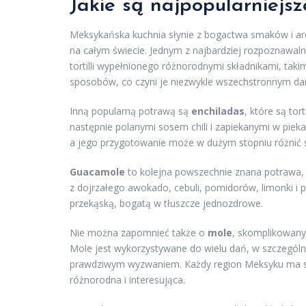
Jakie są najpopularniejs
Meksykańska kuchnia słynie z bogactwa smaków i ar
na całym świecie. Jednym z najbardziej rozpoznawal
tortilli wypełnionego różnorodnymi składnikami, tak
sposobów, co czyni je niezwykle wszechstronnym da
Inną popularną potrawą są
enchiladas
, które są to
następnie polanymi sosem chili i zapiekanymi w pieka
a jego przygotowanie może w dużym stopniu różnić s
Guacamole
to kolejna powszechnie znana potrawa,
z dojrzałego awokado, cebuli, pomidorów, limonki i 
przekąską, bogatą w tłuszcze jednozdrowe.
Nie można zapomnieć także o
mole
, skomplikowany
Mole jest wykorzystywane do wielu dań, w szczególn
prawdziwym wyzwaniem. Każdy region Meksyku ma swo
różnorodna i interesująca.