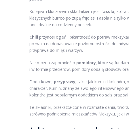
Kolejnym kluczowym składnikiem jest
fasola
, która
klasycznych burrito po zupę frijoles. Fasola nie tylk
one idealne na codzienny posiłek.
Chili
przynosi ogień i pikantność do potraw meksykańs
pozwala na dopasowanie poziomu ostrości do indywidu
przyprawa do mięs i warzyw.
Nie można zapomnieć o
pomidory
, które są funda
i w formie przecierów, pomidory dodają słodyczy ora
Dodatkowo,
przyprawy
, takie jak kumin i kolendra
charakter. Kumin, znany ze swojego intensywnego a
kolendra jest popularnym dodatkiem do sals oraz sał
Te składniki, przekształcone w rozmaite dania, twor
zarówno podniebienia mieszkańców Meksyku, jak i wiel