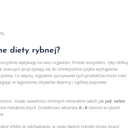
ej.
ne diety rybnej?
korzystnie wpływają na nasz organizm. Przede wszystkim, ryby obfitu
re znacząco przyczyniają się do zmniejszenia ryzyka wystąpienia
rążenia. Co więcej, regularne spożywanie tych produktów może mieć
gając w łagodzeniu objawów depresji i ogólnej poprawie
rność. Dzięki zawartości istotnych minerałów takich jak
jod
,
selen
cesów metabolicznych. Dodatkowo witaminy
A
i
B
obecne w rybach
ia.
także efekty w odchudzaniu; w ciągu dwóch tygodni mogą stracić