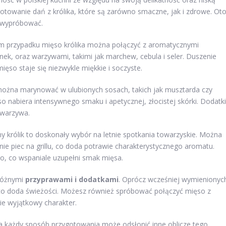
gotowanie dań z królika, które są zarówno smaczne, jak i zdrowe. Ot
o wypróbować.
ym przypadku mięso królika można połączyć z aromatycznymi
nek, oraz warzywami, takimi jak marchew, cebula i seler. Duszenie
ęso staje się niezwykle miękkie i soczyste.
 można marynować w ulubionych sosach, takich jak musztarda czy
so nabiera intensywnego smaku i apetycznej, złocistej skórki. Dodatki
 warzywa.
any królik to doskonały wybór na letnie spotkania towarzyskie. Można
nie piec na grillu, co doda potrawie charakterystycznego aromatu.
o, co wspaniale uzupełni smak mięsa.
 różnymi
przyprawami i dodatkami
. Oprócz wcześniej wymienionyc
y, co doda świeżości. Możesz również spróbować połączyć mięso z
wie wyjątkowy charakter.
, a każdy sposób przygotowania może odsłonić inne oblicze tego