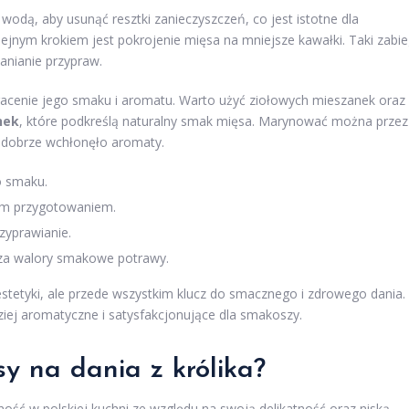
wodą, aby usunąć resztki zanieczyszczeń, co jest istotne dla
ejnym krokiem jest pokrojenie mięsa na mniejsze kawałki. Taki zabi
anianie przypraw.
cenie jego smaku i aromatu. Warto użyć ziołowych mieszanek oraz
nek
, które podkreślą naturalny smak mięsa. Marynować można przez
o dobrze wchłonęło aromaty.
o smaku.
ym przygotowaniem.
zyprawianie.
sza walory smakowe potrawy.
estetyki, ale przede wszystkim klucz do smacznego i zdrowego dania.
ziej aromatyczne i satysfakcjonujące dla smakoszy.
sy na dania z królika?
rność w polskiej kuchni ze względu na swoją delikatność oraz niską