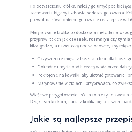
Po oczyszczeniu królika, należy go umyć pod bieżącą 
zachowania higieny i zdrowia podczas gotowania. Kol
pozwoli na równomierne gotowanie oraz lepsze wchł
Marynowanie królika to doskonała metoda na wzboga
przypraw, takich jak
czosnek, rozmaryn
czy
tymia
kilka godzin, a nawet całą noc w lodówce, aby mięs
Oczyszczenie mięsa z tłuszczu i błon dla lepszeg
Dokładne umycie pod bieżącą wodą przed dalsz
Pokrojenie na kawałki, aby ułatwić gotowanie i pr
Marynowanie w ziołach i przyprawach, co zwięk
Właściwe przygotowanie królika to nie tylko kwestia 
Dzięki tym krokom, dania z królika będą jeszcze bard
Jakie są najlepsze przepi
Króliki to mięso, które zyskuje coraz większą popula