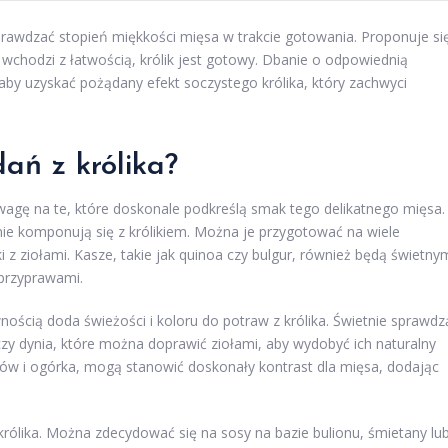
prawdzać stopień miękkości mięsa w trakcie gotowania. Proponuje si
 wchodzi z łatwością, królik jest gotowy. Dbanie o odpowiednią
aby uzyskać pożądany efekt soczystego królika, który zachwyci
ań z królika?
uwagę na te, które doskonale podkreślą smak tego delikatnego mięsa.
etnie komponują się z królikiem. Można je przygotować na wiele
 z ziołami. Kasze, takie jak quinoa czy bulgur, również będą świetny
przyprawami.
ością doda świeżości i koloru do potraw z królika. Świetnie sprawdz
czy dynia, które można doprawić ziołami, aby wydobyć ich naturalny
dorów i ogórka, mogą stanowić doskonały kontrast dla mięsa, dodając
królika. Można zdecydować się na sosy na bazie bulionu, śmietany lu