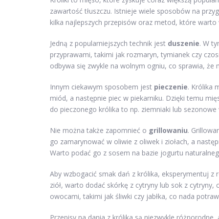
zawartość tłuszczu. Istnieje wiele sposobów na przy
kilka najlepszych przepisów oraz metod, które wart
Jedną z popularniejszych technik jest
duszenie
. W t
przyprawami, takimi jak rozmaryn, tymianek czy czos
odbywa się zwykle na wolnym ogniu, co sprawia, że mi
Innym ciekawym sposobem jest
pieczenie
. Królika
miód, a następnie piec w piekarniku. Dzięki temu mię
do pieczonego królika to np. ziemniaki lub sezonowe
Nie można także zapomnieć o
grillowaniu
. Grillow
go zamarynować w oliwie z oliwek i ziołach, a następ
Warto podać go z sosem na bazie jogurtu naturalneg
Aby wzbogacić smak dań z królika, eksperymentuj z
ziół, warto dodać skórkę z cytryny lub sok z cytryn
owocami, takimi jak śliwki czy jabłka, co nada potra
Przepisy na dania z królika są niezwykle różnorodne