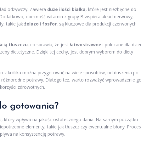
skład odżywczy. Zawiera
duże ilości białka
, które jest niezbędne do
. Dodatkowo, obecność witamin z grupy B wspiera układ nerwowy,
y, takie jak
żelazo
i
fosfor
, są kluczowe dla produkcji czerwonych
cią tłuszczu
, co sprawia, że jest
łatwostrawne
i polecane dla dzie
zeby dietetyczne. Dzięki tej cechy, jest dobrym wyborem do diety
ęso z królika można przygotować na wiele sposobów, od duszenia po
w różnorodne potrawy. Dlatego też, warto rozważyć wprowadzenie g
 korzyści zdrowotnych.
do gotowania?
ap, który wpływa na jakość ostatecznego dania. Na samym początku
iepotrzebne elementy, takie jak tłuszcz czy ewentualne błony. Proces
wpływa na konsystencję potrawy.