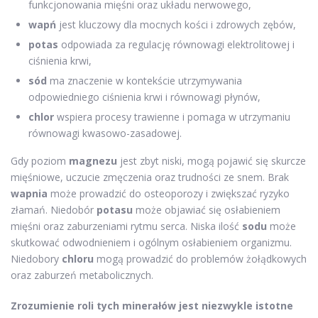
funkcjonowania mięśni oraz układu nerwowego,
wapń
jest kluczowy dla mocnych kości i zdrowych zębów,
potas
odpowiada za regulację równowagi elektrolitowej i
ciśnienia krwi,
sód
ma znaczenie w kontekście utrzymywania
odpowiedniego ciśnienia krwi i równowagi płynów,
chlor
wspiera procesy trawienne i pomaga w utrzymaniu
równowagi kwasowo-zasadowej.
Gdy poziom
magnezu
jest zbyt niski, mogą pojawić się skurcze
mięśniowe, uczucie zmęczenia oraz trudności ze snem. Brak
wapnia
może prowadzić do osteoporozy i zwiększać ryzyko
złamań. Niedobór
potasu
może objawiać się osłabieniem
mięśni oraz zaburzeniami rytmu serca. Niska ilość
sodu
może
skutkować odwodnieniem i ogólnym osłabieniem organizmu.
Niedobory
chloru
mogą prowadzić do problemów żołądkowych
oraz zaburzeń metabolicznych.
Zrozumienie roli tych minerałów jest niezwykle istotne