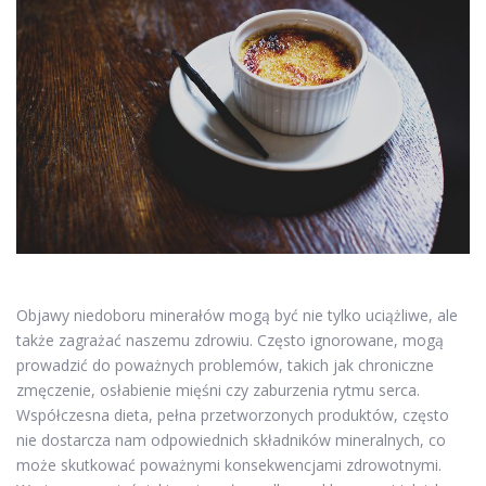
Objawy niedoboru minerałów mogą być nie tylko uciążliwe, ale
także zagrażać naszemu zdrowiu. Często ignorowane, mogą
prowadzić do poważnych problemów, takich jak chroniczne
zmęczenie, osłabienie mięśni czy zaburzenia rytmu serca.
Współczesna dieta, pełna przetworzonych produktów, często
nie dostarcza nam odpowiednich składników mineralnych, co
może skutkować poważnymi konsekwencjami zdrowotnymi.