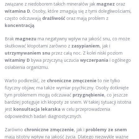
związane z niedoborem takich minerałów jak
magnez
oraz
witamina D
. Osoby, które zmagają się z tymi dolegliwościami,
często odczuwają
drażliwość
oraz mają problem z
koncentracją
.
Brak
magnezu
ma negatywny wpływ na jakość snu, co może
skutkować kłopotami zarówno z
zasypianiem
, jak i
utrzymywaniem snu
przez całą noc. Z kolei niski poziom
witaminy D
bywa przyczyną uczucia
wyczerpania
i ogólnego
osłabienia organizmu.
Warto podkreślić, że
chroniczne zmęczenie
to nie tylko
fizyczny objaw; ma także wymiar psychiczny. Osoby dotknięte
tym problemem mogą odczuwać
przygnębienie
, co jeszcze
bardziej potęguje ich kłopoty ze snem. W takiej sytuacji istotna
jest
konsultacja lekarska
w celu przeprowadzenia
odpowiednich badań diagnostycznych.
Zarówno
chroniczne zmęczenie
, jak i
problemy ze snem
mają istotny wpływ na jakość życia. Dlatego niezwykle ważne