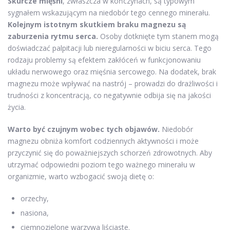
Skurcze mięśni
, zwłaszcza w kończynach, są typowym
sygnałem wskazującym na niedobór tego cennego minerału.
Kolejnym istotnym skutkiem braku magnezu są
zaburzenia rytmu serca.
Osoby dotknięte tym stanem mogą
doświadczać palpitacji lub nieregularności w biciu serca. Tego
rodzaju problemy są efektem zakłóceń w funkcjonowaniu
układu nerwowego oraz mięśnia sercowego. Na dodatek, brak
magnezu może wpływać na nastrój – prowadzi do drażliwości i
trudności z koncentracją, co negatywnie odbija się na jakości
życia.
Warto być czujnym wobec tych objawów.
Niedobór
magnezu obniża komfort codziennych aktywności i może
przyczynić się do poważniejszych schorzeń zdrowotnych. Aby
utrzymać odpowiedni poziom tego ważnego minerału w
organizmie, warto wzbogacić swoją dietę o:
orzechy,
nasiona,
ciemnozielone warzywa liściaste.