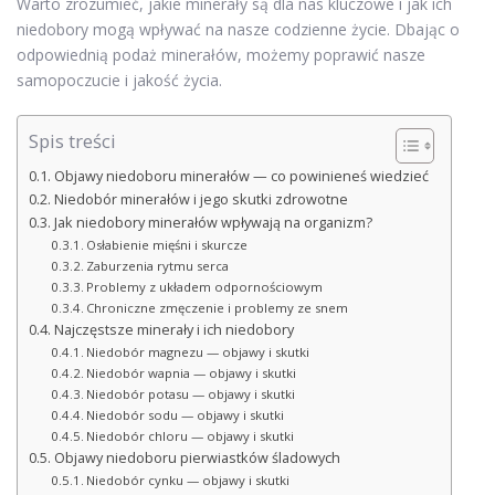
Warto zrozumieć, jakie minerały są dla nas kluczowe i jak ich
niedobory mogą wpływać na nasze codzienne życie. Dbając o
odpowiednią podaż minerałów, możemy poprawić nasze
samopoczucie i jakość życia.
Spis treści
Objawy niedoboru minerałów — co powinieneś wiedzieć
Niedobór minerałów i jego skutki zdrowotne
Jak niedobory minerałów wpływają na organizm?
Osłabienie mięśni i skurcze
Zaburzenia rytmu serca
Problemy z układem odpornościowym
Chroniczne zmęczenie i problemy ze snem
Najczęstsze minerały i ich niedobory
Niedobór magnezu — objawy i skutki
Niedobór wapnia — objawy i skutki
Niedobór potasu — objawy i skutki
Niedobór sodu — objawy i skutki
Niedobór chloru — objawy i skutki
Objawy niedoboru pierwiastków śladowych
Niedobór cynku — objawy i skutki