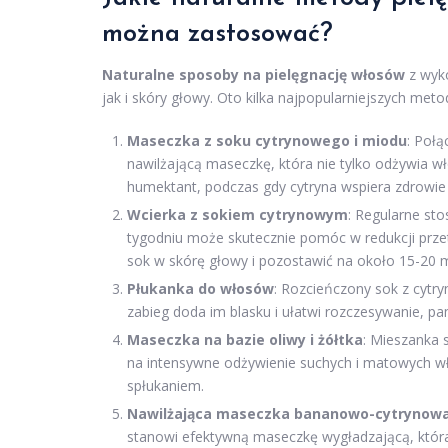
można zastosować?
Naturalne sposoby na pielęgnację włosów
z wyko
jak i skóry głowy. Oto kilka najpopularniejszych met
Maseczka z soku cytrynowego i miodu
: Poł
nawilżającą maseczkę, która nie tylko odżywia wło
humektant, podczas gdy cytryna wspiera zdrowie
Wcierka z sokiem cytrynowym
: Regularne st
tygodniu może skutecznie pomóc w redukcji prze
sok w skórę głowy i pozostawić na około 15-20 
Płukanka do włosów
: Rozcieńczony sok z cytr
zabieg doda im blasku i ułatwi rozczesywanie, pa
Maseczka na bazie oliwy i żółtka
: Mieszanka 
na intensywne odżywienie suchych i matowych w
spłukaniem.
Nawilżająca maseczka bananowo-cytrynow
stanowi efektywną maseczkę wygładzającą, która 