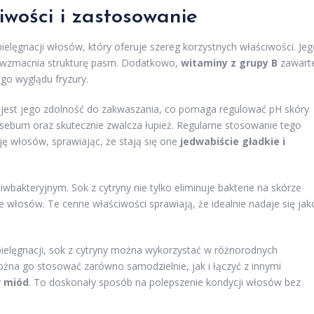
iwości i zastosowanie
ielęgnacji włosów, który oferuje szereg korzystnych właściwości. Je
i wzmacnia strukturę pasm. Dodatkowo,
witaminy z grupy B
zawart
go wyglądu fryzury.
y jest jego zdolność do zakwaszania, co pomaga regulować pH skóry
 sebum oraz skutecznie zwalcza łupież. Regularne stosowanie tego
ę włosów, sprawiając, że stają się one
jedwabiście gładkie i
bakteryjnym. Sok z cytryny nie tylko eliminuje bakterie na skórze
e włosów. Te cenne właściwości sprawiają, że idealnie nadaje się jak
pielęgnacji, sok z cytryny można wykorzystać w różnorodnych
na go stosować zarówno samodzielnie, jak i łączyć z innymi
y
miód
. To doskonały sposób na polepszenie kondycji włosów bez