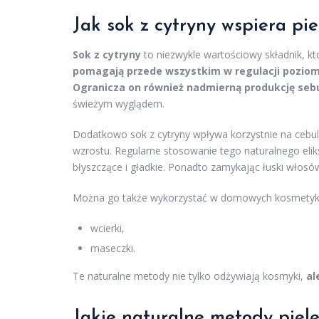
Jak sok z cytryny wspiera pi
Sok z cytryny
to niezwykle wartościowy składnik, k
pomagają przede wszystkim w regulacji poziom
Ogranicza on również nadmierną produkcję se
świeżym wyglądem.
Dodatkowo sok z cytryny wpływa korzystnie na cebul
wzrostu. Regularne stosowanie tego naturalnego eliks
błyszczące i gładkie. Ponadto zamykając łuski włosów,
Można go także wykorzystać w domowych kosmetykac
wcierki,
maseczki.
Te naturalne metody nie tylko odżywiają kosmyki,
al
Jakie naturalne metody pielę