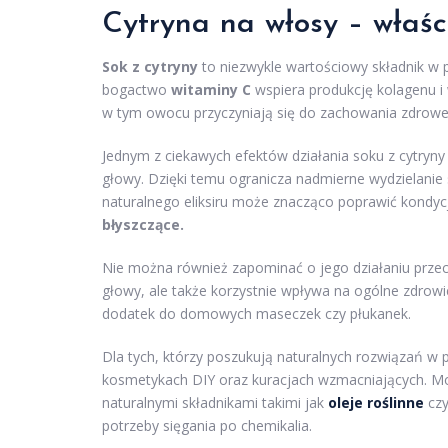
Cytryna na włosy – właśc
Sok z cytryny
to niezwykle wartościowy składnik w p
bogactwo
witaminy C
wspiera produkcję kolagenu 
w tym owocu przyczyniają się do zachowania zdrowe
Jednym z ciekawych efektów działania soku z cytryn
głowy. Dzięki temu ogranicza nadmierne wydzielanie
naturalnego eliksiru może znacząco poprawić kondycj
błyszczące.
Nie można również zapominać o jego działaniu przeciw
głowy, ale także korzystnie wpływa na ogólne zdrowi
dodatek do domowych maseczek czy płukanek.
Dla tych, którzy poszukują naturalnych rozwiązań w 
kosmetykach DIY oraz kuracjach wzmacniających. Moż
naturalnymi składnikami takimi jak
oleje roślinne
cz
potrzeby sięgania po chemikalia.