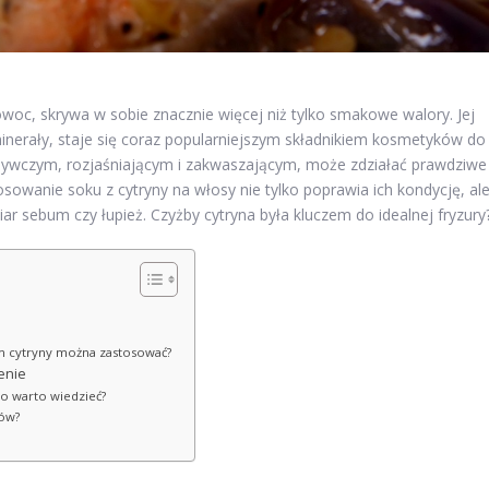
woc, skrywa w sobie znacznie więcej niż tylko smakowe walory. Jej
nerały, staje się coraz popularniejszym składnikiem kosmetyków do
żywczym, rozjaśniającym i zakwaszającym, może zdziałać prawdziwe
sowanie soku z cytryny na włosy nie tylko poprawia ich kondycję, al
r sebum czy łupież. Czyżby cytryna była kluczem do idealnej fryzury
em cytryny można zastosować?
enie
co warto wiedzieć?
sów?