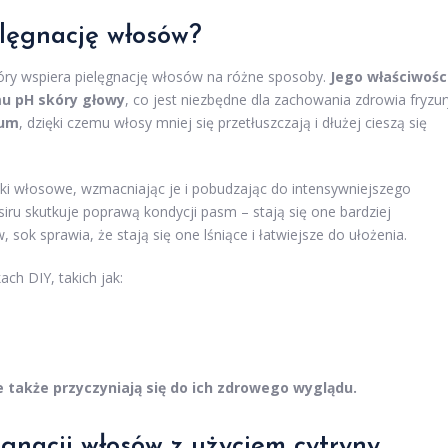
elęgnację włosów?
tóry wspiera pielęgnację włosów na różne sposoby.
Jego właściwośc
u pH skóry głowy
, co jest niezbędne dla zachowania zdrowia fryzur
bum
, dzięki czemu włosy mniej się przetłuszczają i dłużej cieszą się
ki włosowe, wzmacniając je i pobudzając do intensywniejszego
iru skutkuje poprawą kondycji pasm – stają się one bardziej
 sok sprawia, że stają się one lśniące i łatwiejsze do ułożenia.
h DIY, takich jak:
e także przyczyniają się do ich zdrowego wyglądu.
gnacji włosów z użyciem cytryny