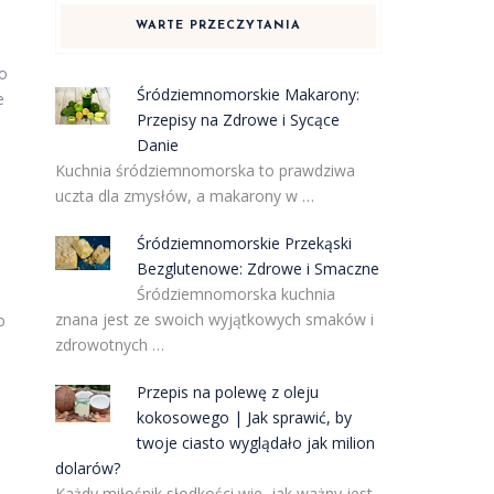
WARTE PRZECZYTANIA
go
Śródziemnomorskie Makarony:
e
Przepisy na Zdrowe i Sycące
Danie
Kuchnia śródziemnomorska to prawdziwa
uczta dla zmysłów, a makarony w …
Śródziemnomorskie Przekąski
Bezglutenowe: Zdrowe i Smaczne
Śródziemnomorska kuchnia
znana jest ze swoich wyjątkowych smaków i
o
zdrowotnych …
Przepis na polewę z oleju
kokosowego | Jak sprawić, by
twoje ciasto wyglądało jak milion
dolarów?
Każdy miłośnik słodkości wie, jak ważny jest