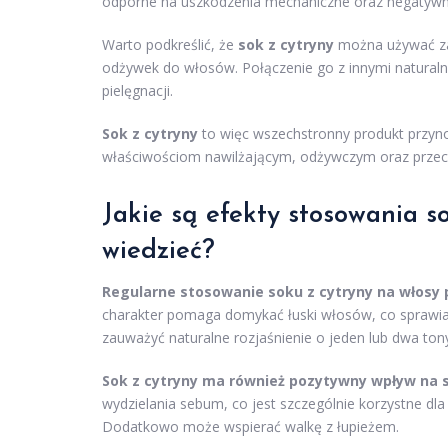
odporne na uszkodzenia mechaniczne oraz negatywne
Warto podkreślić, że
sok z cytryny
można używać zar
odżywek do włosów. Połączenie go z innymi naturaln
pielęgnacji.
Sok z cytryny
to więc wszechstronny produkt przyno
właściwościom nawilżającym, odżywczym oraz przec
Jakie są efekty stosowania so
wiedzieć?
Regularne stosowanie soku z cytryny na włosy p
charakter pomaga domykać łuski włosów, co sprawia, 
zauważyć naturalne rozjaśnienie o jeden lub dwa ton
Sok z cytryny ma również pozytywny wpływ na s
wydzielania sebum, co jest szczególnie korzystne dla
Dodatkowo może wspierać walkę z łupieżem.