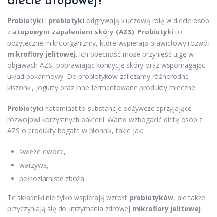
diecie atopowej?
Probiotyki
i
prebiotyki
odgrywają kluczową rolę w diecie osób
z
atopowym zapaleniem skóry (AZS)
.
Probiotyki
to
pożyteczne mikroorganizmy, które wspierają prawidłowy rozwój
mikroflory jelitowej
. Ich obecność może przynieść ulgę w
objawach AZS, poprawiając kondycję skóry oraz wspomagając
układ pokarmowy. Do probiotyków zaliczamy różnorodne
kiszonki, jogurty oraz inne fermentowane produkty mleczne.
Prebiotyki
natomiast to substancje odżywcze sprzyjające
rozwojowi korzystnych bakterii. Warto wzbogacić dietę osób z
AZS o produkty bogate w błonnik, takie jak:
świeże owoce,
warzywa,
pełnoziarniste zboża.
Te składniki nie tylko wspierają wzrost
probiotyków
, ale także
przyczyniają się do utrzymania zdrowej
mikroflory jelitowej
.