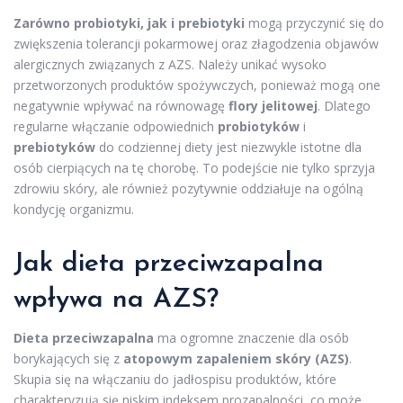
Zarówno probiotyki, jak i prebiotyki
mogą przyczynić się do
zwiększenia tolerancji pokarmowej oraz złagodzenia objawów
alergicznych związanych z AZS. Należy unikać wysoko
przetworzonych produktów spożywczych, ponieważ mogą one
negatywnie wpływać na równowagę
flory jelitowej
. Dlatego
regularne włączanie odpowiednich
probiotyków
i
prebiotyków
do codziennej diety jest niezwykle istotne dla
osób cierpiących na tę chorobę. To podejście nie tylko sprzyja
zdrowiu skóry, ale również pozytywnie oddziałuje na ogólną
kondycję organizmu.
Jak dieta przeciwzapalna
wpływa na AZS?
Dieta przeciwzapalna
ma ogromne znaczenie dla osób
borykających się z
atopowym zapaleniem skóry (AZS)
.
Skupia się na włączaniu do jadłospisu produktów, które
charakteryzują się niskim indeksem prozapalności, co może