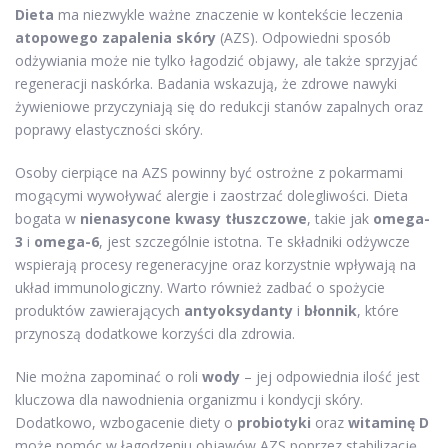
Dieta
ma niezwykle ważne znaczenie w kontekście leczenia
atopowego zapalenia skóry
(AZS). Odpowiedni sposób
odżywiania może nie tylko łagodzić objawy, ale także sprzyjać
regeneracji naskórka. Badania wskazują, że zdrowe nawyki
żywieniowe przyczyniają się do redukcji stanów zapalnych oraz
poprawy elastyczności skóry.
Osoby cierpiące na AZS powinny być ostrożne z pokarmami
mogącymi wywoływać alergie i zaostrzać dolegliwości. Dieta
bogata w
nienasycone kwasy tłuszczowe
, takie jak
omega-
3
i
omega-6
, jest szczególnie istotna. Te składniki odżywcze
wspierają procesy regeneracyjne oraz korzystnie wpływają na
układ immunologiczny. Warto również zadbać o spożycie
produktów zawierających
antyoksydanty
i
błonnik
, które
przynoszą dodatkowe korzyści dla zdrowia.
Nie można zapominać o roli
wody
– jej odpowiednia ilość jest
kluczowa dla nawodnienia organizmu i kondycji skóry.
Dodatkowo, wzbogacenie diety o
probiotyki
oraz
witaminę D
może pomóc w łagodzeniu objawów AZS poprzez stabilizację