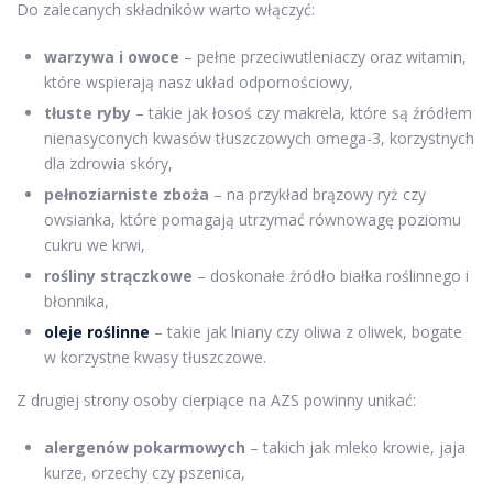
Do zalecanych składników warto włączyć:
warzywa i owoce
– pełne przeciwutleniaczy oraz witamin,
które wspierają nasz układ odpornościowy,
tłuste ryby
– takie jak łosoś czy makrela, które są źródłem
nienasyconych kwasów tłuszczowych omega-3, korzystnych
dla zdrowia skóry,
pełnoziarniste zboża
– na przykład brązowy ryż czy
owsianka, które pomagają utrzymać równowagę poziomu
cukru we krwi,
rośliny strączkowe
– doskonałe źródło białka roślinnego i
błonnika,
oleje roślinne
– takie jak lniany czy oliwa z oliwek, bogate
w korzystne kwasy tłuszczowe.
Z drugiej strony osoby cierpiące na AZS powinny unikać:
alergenów pokarmowych
– takich jak mleko krowie, jaja
kurze, orzechy czy pszenica,