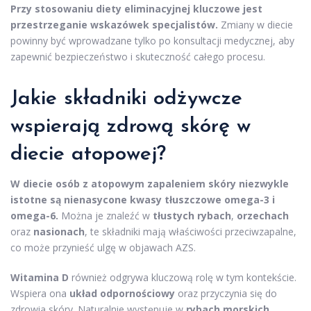
Przy stosowaniu diety eliminacyjnej kluczowe jest
przestrzeganie wskazówek specjalistów.
Zmiany w diecie
powinny być wprowadzane tylko po konsultacji medycznej, aby
zapewnić bezpieczeństwo i skuteczność całego procesu.
Jakie składniki odżywcze
wspierają zdrową skórę w
diecie atopowej?
W diecie osób z atopowym zapaleniem skóry niezwykle
istotne są nienasycone kwasy tłuszczowe omega-3 i
omega-6.
Można je znaleźć w
tłustych rybach
,
orzechach
oraz
nasionach
, te składniki mają właściwości przeciwzapalne,
co może przynieść ulgę w objawach AZS.
Witamina D
również odgrywa kluczową rolę w tym kontekście.
Wspiera ona
układ odpornościowy
oraz przyczynia się do
zdrowia skóry. Naturalnie występuje w
rybach morskich
,