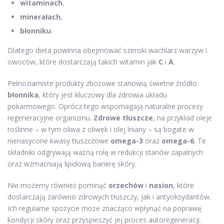
witaminach
,
minerałach
,
błonniku
.
Dlatego dieta powinna obejmować szeroki wachlarz warzyw i
owoców, które dostarczają takich witamin jak
C
i
A
.
Pełnoziarniste produkty zbożowe stanowią świetne źródło
błonnika
, który jest kluczowy dla zdrowia układu
pokarmowego. Oprócz tego wspomagają naturalne procesy
regeneracyjne organizmu.
Zdrowe tłuszcze
, na przykład oleje
roślinne – w tym oliwa z oliwek i olej lniany – są bogate w
nienasycone kwasy tłuszczowe
omega-3
oraz
omega-6
. Te
składniki odgrywają ważną rolę w redukcji stanów zapalnych
oraz wzmacniają lipidową barierę skóry.
Nie możemy również pominąć
orzechów
i
nasion
, które
dostarczają zarówno zdrowych tłuszczy, jak i antyoksydantów.
Ich regularne spożycie może znacząco wpłynąć na poprawę
kondycji skóry oraz przyspieszyć jej proces autoregeneracji.