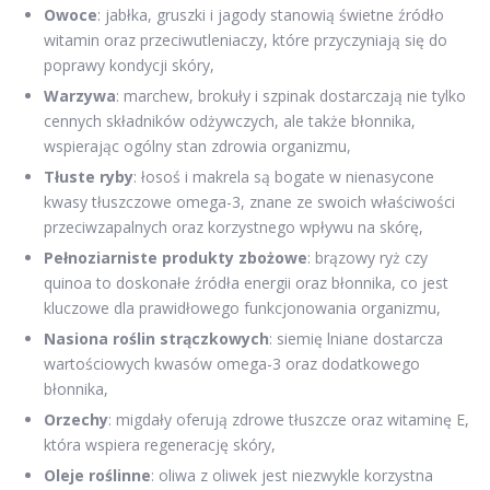
Owoce
: jabłka, gruszki i jagody stanowią świetne źródło
witamin oraz przeciwutleniaczy, które przyczyniają się do
poprawy kondycji skóry,
Warzywa
: marchew, brokuły i szpinak dostarczają nie tylko
cennych składników odżywczych, ale także błonnika,
wspierając ogólny stan zdrowia organizmu,
Tłuste ryby
: łosoś i makrela są bogate w nienasycone
kwasy tłuszczowe omega-3, znane ze swoich właściwości
przeciwzapalnych oraz korzystnego wpływu na skórę,
Pełnoziarniste produkty zbożowe
: brązowy ryż czy
quinoa to doskonałe źródła energii oraz błonnika, co jest
kluczowe dla prawidłowego funkcjonowania organizmu,
Nasiona roślin strączkowych
: siemię lniane dostarcza
wartościowych kwasów omega-3 oraz dodatkowego
błonnika,
Orzechy
: migdały oferują zdrowe tłuszcze oraz witaminę E,
która wspiera regenerację skóry,
Oleje roślinne
: oliwa z oliwek jest niezwykle korzystna