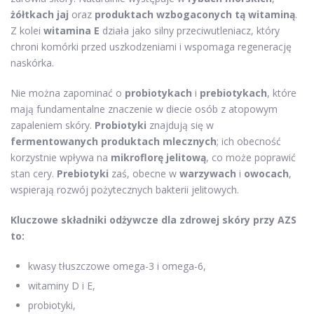
żółtkach jaj
oraz
produktach wzbogaconych tą witaminą
.
Z kolei
witamina E
działa jako silny przeciwutleniacz, który
chroni komórki przed uszkodzeniami i wspomaga regenerację
naskórka.
Nie można zapominać o
probiotykach
i
prebiotykach
, które
mają fundamentalne znaczenie w diecie osób z atopowym
zapaleniem skóry.
Probiotyki
znajdują się w
fermentowanych produktach mlecznych
; ich obecność
korzystnie wpływa na
mikroflorę jelitową
, co może poprawić
stan cery.
Prebiotyki
zaś, obecne w
warzywach
i
owocach
,
wspierają rozwój pożytecznych bakterii jelitowych.
Kluczowe składniki odżywcze dla zdrowej skóry przy AZS
to:
kwasy tłuszczowe omega-3 i omega-6,
witaminy D i E,
probiotyki,