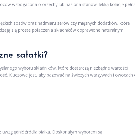
ów wzbogacona o orzechy lub nasiona stanowi lekką kolację pełn
 ciężkich sosów oraz nadmiaru serów czy mięsnych dodatków, które
dzają się proste połączenia składników doprawione naturalnymi
zne sałatki?
lanego wyboru składników, które dostarczą niezbędne wartości
ność. Kluczowe jest, aby bazować na świeżych warzywach i owocach 
eż uwzględnić źródła białka. Doskonałym wyborem są: