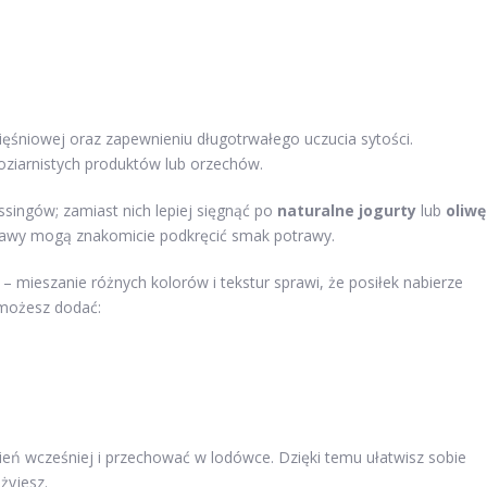
śniowej oraz zapewnieniu długotrwałego uczucia sytości.
oziarnistych produktów lub orzechów.
essingów; zamiast nich lepiej sięgnąć po
naturalne jogurty
lub
oliwę
yprawy mogą znakomicie podkręcić smak potrawy.
– mieszanie różnych kolorów i tekstur sprawi, że posiłek nabierze
 możesz dodać:
zień wcześniej i przechować w lodówce. Dzięki temu ułatwisz sobie
żyjesz.