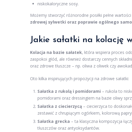
niskokaloryczne sosy.
Możemy stworzyć różnorodne posiłki pełne wartośc
zdrowej sylwetki oraz poprawie ogólnego samo
Jakie sałatki na kolację
Kolacja na bazie sałatek
, która wspiera proces odc
zaspokoi głód, ale również dostarczy cennych skła
oraz zdrowe tłuszcze – np. oliwa z oliwek czy awokad
Oto kilka inspirujących propozycji na zdrowe sałatki:
Sałatka z rukolą i pomidorami
– rukola to nisk
pomidorami oraz dressingiem na bazie oliwy sprzy
Sałatka z ciecierzycą
– ciecierzyca to doskonałe
zestawić z chrupiącym ogórkiem, kolorową papry
Sałatka grecka
– ta klasyczna kompozycja łączy
tłuszczów oraz antyoksydantów.