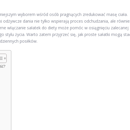
larniejszym wyborem wśród osób pragnących zredukować masę ciała.
ki odżywcze dania nie tylko wspierają proces odchudzania, ale równie
arne włączanie sałatek do diety może pomóc w osiągnięciu zalecanej
o stylu życia. Warto zatem przyjrzeć się, jak proste sałatki mogą sta
dziennych posiłków.
ść?