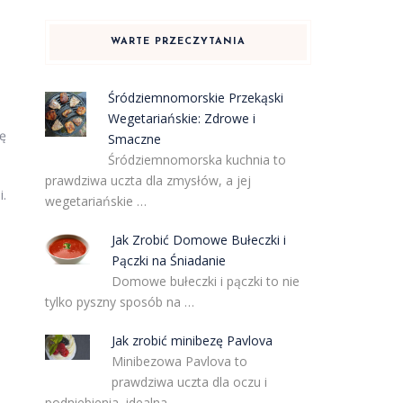
WARTE PRZECZYTANIA
Śródziemnomorskie Przekąski
Wegetariańskie: Zdrowe i
dę
Smaczne
Śródziemnomorska kuchnia to
prawdziwa uczta dla zmysłów, a jej
i.
wegetariańskie …
Jak Zrobić Domowe Bułeczki i
Pączki na Śniadanie
Domowe bułeczki i pączki to nie
tylko pyszny sposób na …
Jak zrobić minibezę Pavlova
Minibezowa Pavlova to
prawdziwa uczta dla oczu i
podniebienia, idealna …