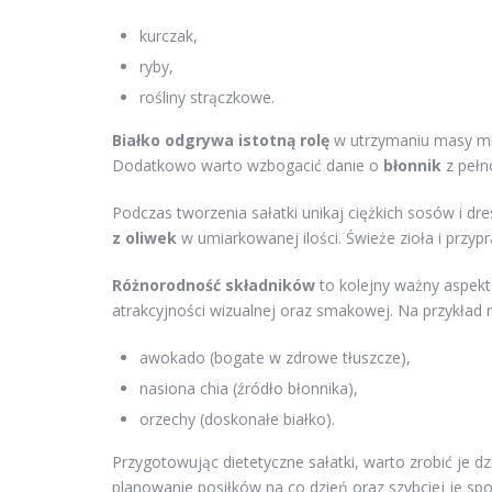
kurczak,
ryby,
rośliny strączkowe.
Białko odgrywa istotną rolę
w utrzymaniu masy mię
Dodatkowo warto wzbogacić danie o
błonnik
z pełn
Podczas tworzenia sałatki unikaj ciężkich sosów i dr
z oliwek
w umiarkowanej ilości. Świeże zioła i prz
Różnorodność składników
to kolejny ważny aspekt 
atrakcyjności wizualnej oraz smakowej. Na przykład
awokado (bogate w zdrowe tłuszcze),
nasiona chia (źródło błonnika),
orzechy (doskonałe białko).
Przygotowując dietetyczne sałatki, warto zrobić je d
planowanie posiłków na co dzień oraz szybciej je spo