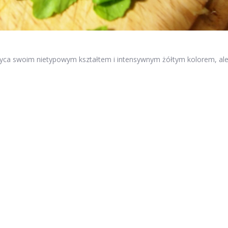
wyca swoim nietypowym kształtem i intensywnym żółtym kolorem, al
nych i kulturowych. Pochodzący z Azji, ten egzotyczny przysmak od
 naturalnych metod leczenia. W tradycji azjatyckiej Ręka Buddy jest
omach często ma na celu przyciąganie pomyślności. Oprócz swojego
ości uzdrawiające i przeciwzapalne, co sprawia, że stają się coraz
tykach. Co sprawia, że ten owoc jest tak wyjątkowy i jak można go
Ręki Buddy?
ki Buddy?
ctwa?