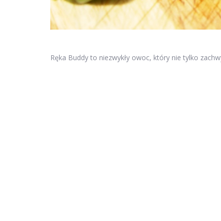
Ręka Buddy to niezwykły owoc, który nie tylko zach
również kryje w sobie bogactwo właściwości zdrowot
wieków fascynuje miłośników kuchni oraz zwolenników
symbolem szczęścia i bogactwa, a jej obecność w d
wyjątkowego aromatu, owoce te są cenione za właściw
popularniejszym składnikiem w medycynie oraz kosme
wykorzystać w codziennym życiu?
Spis treści
Jakie są właściwości i zastosowanie Ręki Buddy?
Jakie są właściwości uzdrawiające i przeciwbólowe 
Jakie są właściwości przeciwzapalne i wykrztuśne Rę
Jak Ręka Buddy stała się symbolem szczęścia i boga
Jakie są właściwości zdrowotne Ręki Buddy?