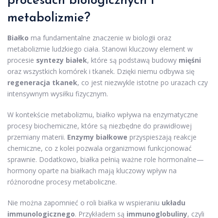
procesach biologicznych i
metabolizmie?
Białko
ma fundamentalne znaczenie w biologii oraz
metabolizmie ludzkiego ciała. Stanowi kluczowy element w
procesie
syntezy białek
, które są podstawą budowy
mięśni
oraz wszystkich komórek i tkanek. Dzięki niemu odbywa się
regeneracja tkanek
, co jest niezwykle istotne po urazach czy
intensywnym wysiłku fizycznym.
W kontekście metabolizmu, białko wpływa na enzymatyczne
procesy biochemiczne, które są niezbędne do prawidłowej
przemiany materii.
Enzymy białkowe
przyspieszają reakcje
chemiczne, co z kolei pozwala organizmowi funkcjonować
sprawnie. Dodatkowo, białka pełnią ważne role hormonalne—
hormony oparte na białkach mają kluczowy wpływ na
różnorodne procesy metaboliczne.
Nie można zapomnieć o roli białka w wspieraniu
układu
immunologicznego
. Przykładem są
immunoglobuliny
, czyli