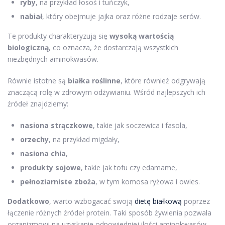
ryby
, na przykład łosoś i tuńczyk,
nabiał
, który obejmuje jajka oraz różne rodzaje serów.
Te produkty charakteryzują się
wysoką wartością
biologiczną
, co oznacza, że dostarczają wszystkich
niezbędnych aminokwasów.
Równie istotne są
białka roślinne
, które również odgrywają
znaczącą rolę w zdrowym odżywianiu. Wśród najlepszych ich
źródeł znajdziemy:
nasiona strączkowe
, takie jak soczewica i fasola,
orzechy
, na przykład migdały,
nasiona chia
,
produkty sojowe
, takie jak tofu czy edamame,
pełnoziarniste zboża
, w tym komosa ryżowa i owies.
Dodatkowo
, warto wzbogacać swoją
dietę białkową
poprzez
łączenie różnych źródeł protein. Taki sposób żywienia pozwala
organizmowi na uzyskanie odpowiedniej ilości aminokwasów