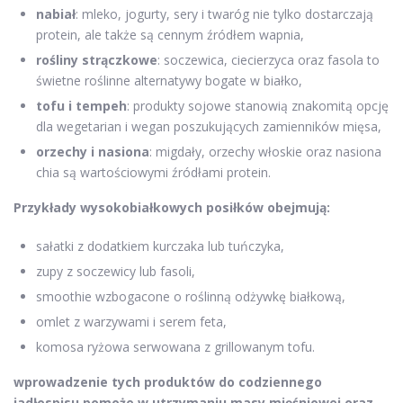
nabiał
: mleko, jogurty, sery i twaróg nie tylko dostarczają
protein, ale także są cennym źródłem wapnia,
rośliny strączkowe
: soczewica, ciecierzyca oraz fasola to
świetne roślinne alternatywy bogate w białko,
tofu i tempeh
: produkty sojowe stanowią znakomitą opcję
dla wegetarian i wegan poszukujących zamienników mięsa,
orzechy i nasiona
: migdały, orzechy włoskie oraz nasiona
chia są wartościowymi źródłami protein.
Przykłady wysokobiałkowych posiłków obejmują:
sałatki z dodatkiem kurczaka lub tuńczyka,
zupy z soczewicy lub fasoli,
smoothie wzbogacone o roślinną odżywkę białkową,
omlet z warzywami i serem feta,
komosa ryżowa serwowana z grillowanym tofu.
wprowadzenie tych produktów do codziennego
jadłospisu pomoże w utrzymaniu masy mięśniowej oraz