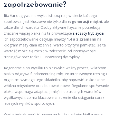
zapotrzebowanie?
Białko
odgrywa niezwykle istotną rolę w diecie każdego
sportowca. Jest kluczowe nie tylko dla
regeneracji mięśni
, ale
także dla ich wzrostu. Osoby aktywne fizycznie potrzebują
znacznie więcej białka niż te prowadzące
siedzący tryb życia
–
ich zapotrzebowanie oscyluje między
1,4 a 2 gramami
na
kilogram masy ciała dziennie. Warto przy tym pamiętać, że ta
wartość może się różnić w zależności od intensywności
treningów oraz rodzaju uprawianej dyscypliny.
Regeneracja po wysiłku to niezwykle ważny proces, w którym
białko odgrywa fundamentalną rolę. Po intensywnym treningu
organizm wymaga tego składnika, aby naprawić uszkodzone
włókna mięśniowe oraz budować nowe. Regularne spożywanie
białka wspomaga adaptację mięśni do trudnych warunków
wysiłkowych, co ma kluczowe znaczenie dla osiągania coraz
lepszych wyników sportowych.
Warto jednak zwrócić uwagę na to, że nadmiar białka ponad