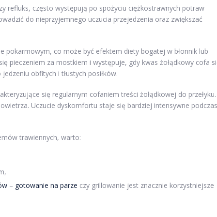
 czy refluks, często występują po spożyciu ciężkostrawnych potraw
wadzić do nieprzyjemnego uczucia przejedzenia oraz zwiększać
ie pokarmowym, co może być efektem diety bogatej w błonnik lub
ię pieczeniem za mostkiem i występuje, gdy kwas żołądkowy cofa s
 jedzeniu obfitych i tłustych posiłków.
akteryzujące się regularnym cofaniem treści żołądkowej do przełyku.
wietrza. Uczucie dyskomfortu staje się bardziej intensywne podcza
lemów trawiennych, warto:
m,
ków
–
gotowanie na parze
czy grillowanie jest znacznie korzystniejsze