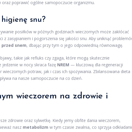
 oraz poprawić ogólne samopoczucie organizmu.
 higienę snu?
ywanie posiłków w późnych godzinach wieczornych może zakłócać
i z zasypianiem i pogorszenia się jakości snu. Aby uniknąć problem
y przed snem
, dbając przy tym o jego odpowiednią równowagę.
jawy, takie jak refluks czy zgaga, które mogą skutecznie
e jedzenie w nocy skraca fazę
NREM
— kluczową dla regeneracji
wieczornych potraw, jak i czas ich spożywania. Zbilansowana dieta
e wpływa na nasze samopoczucie na co dzień.
nym wieczorem na zdrowie i
ze zdrowie oraz sylwetkę. Kiedy jemy obfite dania wieczorem,
onieważ nasz
metabolizm
w tym czasie zwalnia, co sprzyja odkładani