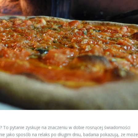
 To pytanie zyskuje na znaczeniu w dobie rosnącej świadomości
nie jako sposób na relaks po długim dniu, badania pokazują, że może