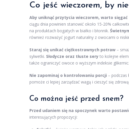
Co jeść wieczorem, by nie
Aby uniknąć przytycia wieczorem, warto sięgać
ciągu dnia powinien stanowić około 15-20% całkowi
na produktach bogatych w białko i błonnik.
Świetnym
również rozważyć jogurt naturalny z owocami o niskim
Staraj się unikać ciężkostrawnych potraw
– smaż
sylwetki.
Słodycze oraz tłuste sery
to kolejne elem
także ograniczyć owoce o wyższym indeksie glikemic
Nie zapominaj o kontrolowaniu porcji
– podczas k
pomoże ci lepiej zarządzać wagą i cieszyć się zdrową
Co można jeść przed snem?
Przed udaniem się na spoczynek warto postawić
interesujących propozycji: