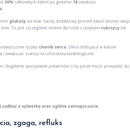
nie
30%
całkowitych kalorii po godzinie
18
zwiększa
%
.
oziom
glukozy
we krwi. Każdy dodatkowy procent kalorii dostarczany
rwi. To jest szczególnie istotne dla osób z ryzykiem
cukrzycy
lub
 podwyższone ryzyko
chorób serca
. Dieta obfitująca w kalorie
 i zwiększać szansę na schorzenia kardiologiczne.
em. Regularne spożywanie pokarmów o tej porze może prowadzić do:
j zadbać o sylwetkę oraz ogólne samopoczucie.
ia, zgaga, refluks