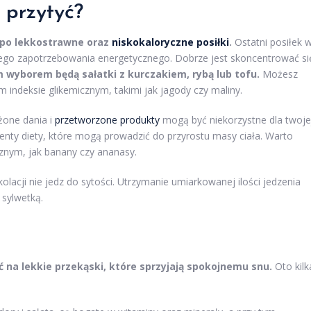
 przytyć?
 po lekkostrawne oraz
niskokaloryczne posiłki
.
Ostatni posiłek 
tego zapotrzebowania energetycznego. Dobrze jest skoncentrować si
 wyborem będą sałatki z kurczakiem, rybą lub tofu.
Możesz
 indeksie glikemicznym, takimi jak jagody czy maliny.
one dania i
przetworzone produkty
mogą być niekorzystne dla twoje
enty diety, które mogą prowadzić do przyrostu masy ciała. Warto
znym, jak banany czy ananasy.
olacji nie jedz do sytości. Utrzymanie umiarkowanej ilości jedzenia
 sylwetką.
 na lekkie przekąski, które sprzyjają spokojnemu snu.
Oto kilk