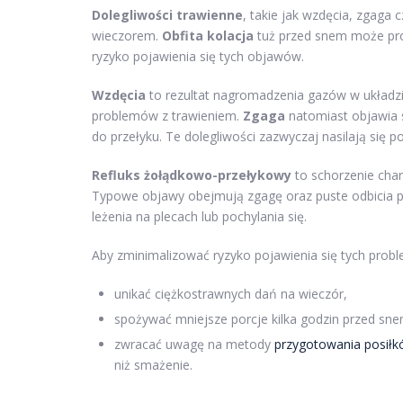
Dolegliwości trawienne
, takie jak wzdęcia, zgaga
wieczorem.
Obfita kolacja
tuż przed snem może pro
ryzyko pojawienia się tych objawów.
Wzdęcia
to rezultat nagromadzenia gazów w układz
problemów z trawieniem.
Zgaga
natomiast objawia s
do przełyku. Te dolegliwości zazwyczaj nasilają się po
Refluks żołądkowo-przełykowy
to schorzenie char
Typowe objawy obejmują zgagę oraz puste odbicia po
leżenia na plecach lub pochylania się.
Aby zminimalizować ryzyko pojawienia się tych prob
unikać ciężkostrawnych dań na wieczór,
spożywać mniejsze porcje kilka godzin przed sne
zwracać uwagę na metody
przygotowania posił
niż smażenie.