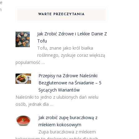
ie
m
WARTE PRZECZYTANIA
Jak Zrobić Zdrowe i Lekkie Danie Z
Tofu
Tofu, znane jako król białka
roślinnego, zyskuje coraz większą
popularność …
Przepisy na Zdrowe Naleśniki
Bezglutenowe na Śniadanie – 5
Sycących Wariantów
Naleśniki to jedno z ulubionych dań wielu
osób, jednak dla …
Jak zrobić zupę buraczkową z
mlekiem kokosowym
Zupa buraczkowa z mlekiem
kokosowym to doskonały wybór dla tych, …