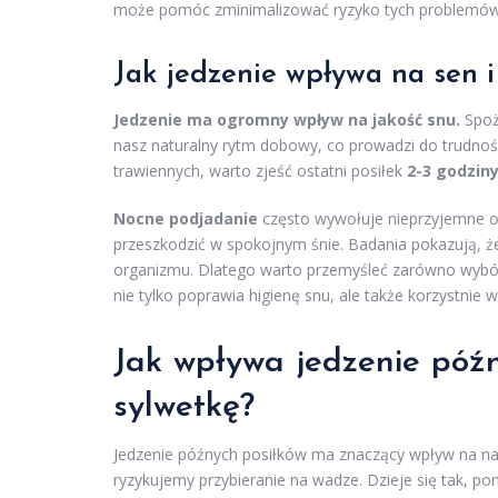
może pomóc zminimalizować ryzyko tych problemów
Jak jedzenie wpływa na sen i
Jedzenie ma ogromny wpływ na jakość snu.
Spoż
nasz naturalny rytm dobowy, co prowadzi do trudnośc
trawiennych, warto zjeść ostatni posiłek
2-3 godzin
Nocne podjadanie
często wywołuje nieprzyjemne ob
przeszkodzić w spokojnym śnie. Badania pokazują, ż
organizmu. Dlatego warto przemyśleć zarówno wybór 
nie tylko poprawia higienę snu, ale także korzystni
Jak wpływa jedzenie póź
sylwetkę?
Jedzenie późnych posiłków ma znaczący wpływ na nas
ryzykujemy przybieranie na wadze. Dzieje się tak, p