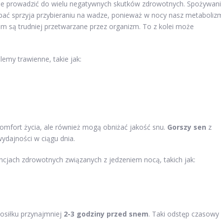
 prowadzić do wielu negatywnych skutków zdrowotnych. Spożywan
spać sprzyja przybieraniu na wadze, ponieważ w nocy nasz metaboliz
nem są trudniej przetwarzane przez organizm. To z kolei może
emy trawienne, takie jak:
komfort życia, ale również mogą obniżać jakość snu.
Gorszy sen
z
ydajności w ciągu dnia.
jach zdrowotnych związanych z jedzeniem nocą, takich jak:
posiłku przynajmniej
2-3 godziny przed snem
. Taki odstęp czasowy