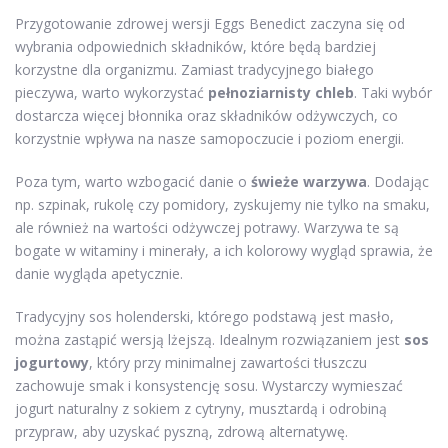
Przygotowanie zdrowej wersji Eggs Benedict zaczyna się od
wybrania odpowiednich składników, które będą bardziej
korzystne dla organizmu. Zamiast tradycyjnego białego
pieczywa, warto wykorzystać
pełnoziarnisty chleb
. Taki wybór
dostarcza więcej błonnika oraz składników odżywczych, co
korzystnie wpływa na nasze samopoczucie i poziom energii.
Poza tym, warto wzbogacić danie o
świeże warzywa
. Dodając
np. szpinak, rukolę czy pomidory, zyskujemy nie tylko na smaku,
ale również na wartości odżywczej potrawy. Warzywa te są
bogate w witaminy i minerały, a ich kolorowy wygląd sprawia, że
danie wygląda apetycznie.
Tradycyjny sos holenderski, którego podstawą jest masło,
można zastąpić wersją lżejszą. Idealnym rozwiązaniem jest
sos
jogurtowy
, który przy minimalnej zawartości tłuszczu
zachowuje smak i konsystencję sosu. Wystarczy wymieszać
jogurt naturalny z sokiem z cytryny, musztardą i odrobiną
przypraw, aby uzyskać pyszną, zdrową alternatywę.