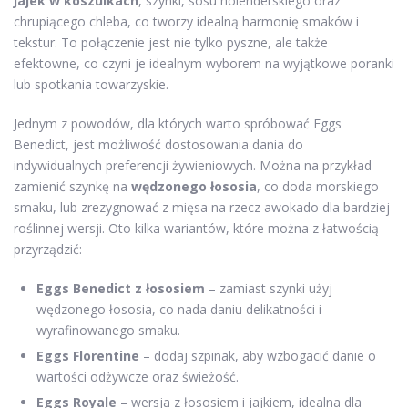
jajek w koszulkach
, szynki, sosu holenderskiego oraz
chrupiącego chleba, co tworzy idealną harmonię smaków i
tekstur. To połączenie jest nie tylko pyszne, ale także
efektowne, co czyni je idealnym wyborem na wyjątkowe poranki
lub spotkania towarzyskie.
Jednym z powodów, dla których warto spróbować Eggs
Benedict, jest możliwość dostosowania dania do
indywidualnych preferencji żywieniowych. Można na przykład
zamienić szynkę na
wędzonego łososia
, co doda morskiego
smaku, lub zrezygnować z mięsa na rzecz awokado dla bardziej
roślinnej wersji. Oto kilka wariantów, które można z łatwością
przyrządzić:
Eggs Benedict z łososiem
– zamiast szynki użyj
wędzonego łososia, co nada daniu delikatności i
wyrafinowanego smaku.
Eggs Florentine
– dodaj szpinak, aby wzbogacić danie o
wartości odżywcze oraz świeżość.
Eggs Royale
– wersja z łososiem i jajkiem, idealna dla