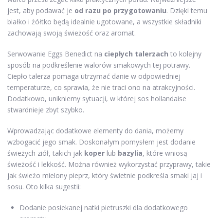
jest, aby podawać je
od razu po przygotowaniu
. Dzięki temu
białko i żółtko będą idealnie ugotowane, a wszystkie składniki
zachowają swoją świeżość oraz aromat.
Serwowanie Eggs Benedict na
ciepłych talerzach
to kolejny
sposób na podkreślenie walorów smakowych tej potrawy.
Ciepło talerza pomaga utrzymać danie w odpowiedniej
temperaturze, co sprawia, że nie traci ono na atrakcyjności.
Dodatkowo, unikniemy sytuacji, w której sos hollandaise
stwardnieje zbyt szybko.
Wprowadzając dodatkowe elementy do dania, możemy
wzbogacić jego smak. Doskonałym pomysłem jest dodanie
świeżych ziół, takich jak
koper
lub
bazylia
, które wniosą
świeżość i lekkość. Można również wykorzystać przyprawy, takie
jak świeżo mielony pieprz, który świetnie podkreśla smaki jaj i
sosu. Oto kilka sugestii:
Dodanie posiekanej natki pietruszki dla dodatkowego