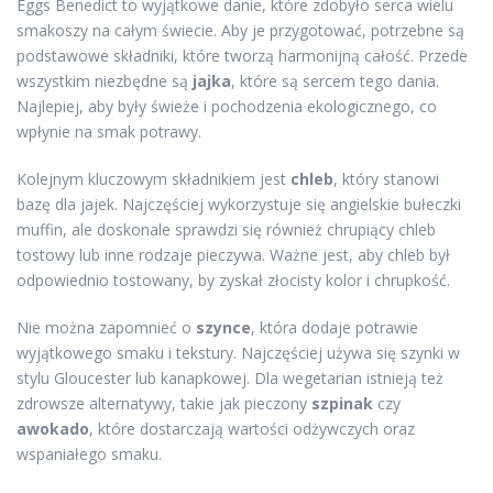
Eggs Benedict to wyjątkowe danie, które zdobyło serca wielu
smakoszy na całym świecie. Aby je przygotować, potrzebne są
podstawowe składniki, które tworzą harmonijną całość. Przede
wszystkim niezbędne są
jajka
, które są sercem tego dania.
Najlepiej, aby były świeże i pochodzenia ekologicznego, co
wpłynie na smak potrawy.
Kolejnym kluczowym składnikiem jest
chleb
, który stanowi
bazę dla jajek. Najczęściej wykorzystuje się angielskie bułeczki
muffin, ale doskonale sprawdzi się również chrupiący chleb
tostowy lub inne rodzaje pieczywa. Ważne jest, aby chleb był
odpowiednio tostowany, by zyskał złocisty kolor i chrupkość.
Nie można zapomnieć o
szynce
, która dodaje potrawie
wyjątkowego smaku i tekstury. Najczęściej używa się szynki w
stylu Gloucester lub kanapkowej. Dla wegetarian istnieją też
zdrowsze alternatywy, takie jak pieczony
szpinak
czy
awokado
, które dostarczają wartości odżywczych oraz
wspaniałego smaku.