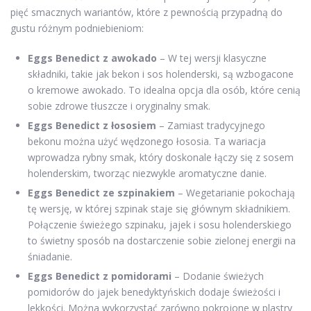
pięć smacznych wariantów, które z pewnością przypadną do
gustu różnym podniebieniom:
Eggs Benedict z awokado
– W tej wersji klasyczne
składniki, takie jak bekon i sos holenderski, są wzbogacone
o kremowe awokado. To idealna opcja dla osób, które cenią
sobie zdrowe tłuszcze i oryginalny smak.
Eggs Benedict z łososiem
– Zamiast tradycyjnego
bekonu można użyć wędzonego łososia. Ta wariacja
wprowadza rybny smak, który doskonale łączy się z sosem
holenderskim, tworząc niezwykle aromatyczne danie.
Eggs Benedict ze szpinakiem
– Wegetarianie pokochają
tę wersję, w której szpinak staje się głównym składnikiem.
Połączenie świeżego szpinaku, jajek i sosu holenderskiego
to świetny sposób na dostarczenie sobie zielonej energii na
śniadanie.
Eggs Benedict z pomidorami
– Dodanie świeżych
pomidorów do jajek benedyktyńskich dodaje świeżości i
lekkości. Można wykorzystać zarówno pokrojone w plastry