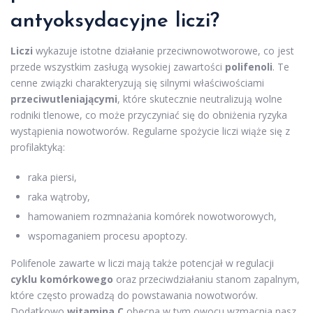
antyoksydacyjne liczi?
Liczi
wykazuje istotne działanie przeciwnowotworowe, co jest
przede wszystkim zasługą wysokiej zawartości
polifenoli
. Te
cenne związki charakteryzują się silnymi właściwościami
przeciwutleniającymi
, które skutecznie neutralizują wolne
rodniki tlenowe, co może przyczyniać się do obniżenia ryzyka
wystąpienia nowotworów. Regularne spożycie liczi wiąże się z
profilaktyką:
raka piersi,
raka wątroby,
hamowaniem rozmnażania komórek nowotworowych,
wspomaganiem procesu apoptozy.
Polifenole zawarte w liczi mają także potencjał w regulacji
cyklu komórkowego
oraz przeciwdziałaniu stanom zapalnym,
które często prowadzą do powstawania nowotworów.
Dodatkowo
witamina C
obecna w tym owocu wzmacnia nasz