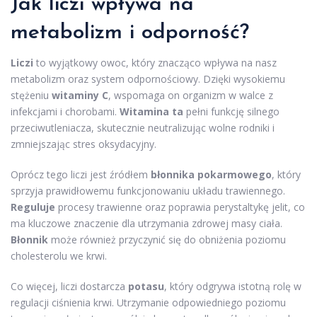
Jak liczi wpływa na
metabolizm i odporność?
Liczi
to wyjątkowy owoc, który znacząco wpływa na nasz
metabolizm oraz system odpornościowy. Dzięki wysokiemu
stężeniu
witaminy C
, wspomaga on organizm w walce z
infekcjami i chorobami.
Witamina ta
pełni funkcję silnego
przeciwutleniacza, skutecznie neutralizując wolne rodniki i
zmniejszając stres oksydacyjny.
Oprócz tego liczi jest źródłem
błonnika pokarmowego
, który
sprzyja prawidłowemu funkcjonowaniu układu trawiennego.
Reguluje
procesy trawienne oraz poprawia perystaltykę jelit, co
ma kluczowe znaczenie dla utrzymania zdrowej masy ciała.
Błonnik
może również przyczynić się do obniżenia poziomu
cholesterolu we krwi.
Co więcej, liczi dostarcza
potasu
, który odgrywa istotną rolę w
regulacji ciśnienia krwi. Utrzymanie odpowiedniego poziomu