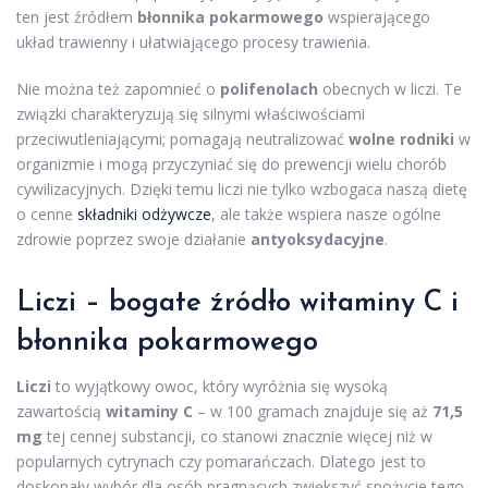
ten jest źródłem
błonnika pokarmowego
wspierającego
układ trawienny i ułatwiającego procesy trawienia.
Nie można też zapomnieć o
polifenolach
obecnych w liczi. Te
związki charakteryzują się silnymi właściwościami
przeciwutleniającymi; pomagają neutralizować
wolne rodniki
w
organizmie i mogą przyczyniać się do prewencji wielu chorób
cywilizacyjnych. Dzięki temu liczi nie tylko wzbogaca naszą dietę
o cenne
składniki odżywcze
, ale także wspiera nasze ogólne
zdrowie poprzez swoje działanie
antyoksydacyjne
.
Liczi – bogate źródło witaminy C i
błonnika pokarmowego
Liczi
to wyjątkowy owoc, który wyróżnia się wysoką
zawartością
witaminy C
– w 100 gramach znajduje się aż
71,5
mg
tej cennej substancji, co stanowi znacznie więcej niż w
popularnych cytrynach czy pomarańczach. Dlatego jest to
doskonały wybór dla osób pragnących zwiększyć spożycie tego