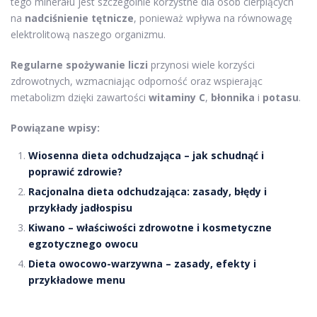
tego minerału jest szczególnie korzystne dla osób cierpiących
na
nadciśnienie tętnicze
, ponieważ wpływa na równowagę
elektrolitową naszego organizmu.
Regularne spożywanie liczi
przynosi wiele korzyści
zdrowotnych, wzmacniając odporność oraz wspierając
metabolizm dzięki zawartości
witaminy C
,
błonnika
i
potasu
.
Powiązane wpisy:
Wiosenna dieta odchudzająca – jak schudnąć i
poprawić zdrowie?
Racjonalna dieta odchudzająca: zasady, błędy i
przykłady jadłospisu
Kiwano – właściwości zdrowotne i kosmetyczne
egzotycznego owocu
Dieta owocowo-warzywna – zasady, efekty i
przykładowe menu