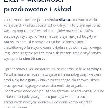
prozdrowotne i skład
Liczi
, znane również jako
chińska
śliwka
, to owoc o wielu
korzystnych właściwościach zdrowotnych, który zyskuje coraz
większą popularność wśród dietetyków oraz entuzjastów
zdrowego stylu życia. Ten smaczny przysmak jest bogaty w
potas
, minerał kluczowy dla regulacji ciśnienia krwi i
prawidłowego funkcjonowania układu sercowo-naczyniowego.
Regularne sięganie po liczi może skutecznie zmniejszyć ryzyko
wystąpienia
chorób serca
.
Oprócz potasu, liczi dostarcza także znaczną ilość
witaminy C
.
Ta witamina wzmacnia nasz system immunologiczny i wspiera
produkcję
kolagenu
– białka niezbędnego dla zdrowej skóry
oraz spowalniającego proces starzenia się organizmu.
Dodatkowo obecność
polifenoli
sprawia, że liczi wykazuje silne
działanie antyoksydacyjne, co pomaga w neutralizacji
szkodliwych wolnych rodników i ochronie komórek przed
uszkodzeniami.