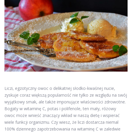
Liczi, egzotyczny owoc o delikatnej słodko-kwaśnej nucie,
zyskuje coraz większą popularność nie tylko ze względu na swój
wyjątkowy smak, ale także imponujące właściwości zdrowotne.
Bogaty w witaminę C, potas i polifenole, ten mały, różowy
owoc może wnieść znaczący wkład w naszą dietę i wspierać
wiele funkcji organizmu. Czy wiesz, że liczi dostarcza niemal
100% dziennego zapotrzebowania na witaminę C w zaledwie