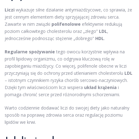
Liczi
wykazuje silne działanie antymiażdżycowe, co sprawia, że
jest cennym elementem diety sprzyjającej zdrowiu serca.
Zawarte w nim związki
polifenolowe
efektywnie redukują
poziom całkowitego cholesterolu oraz „złego”
LDL
,
jednocześnie podnosząc stężenie „dobrego”
HDL
.
Regularne spożywanie
tego owocu korzystnie wpływa na
profil lipidowy organizmu, co odgrywa kluczową rolę w
zapobieganiu miażdżycy. Co więcej, polifenole obecne w liczi
przyczyniają się do ochrony przed utlenianiem cholesterolu
LDL
– istotnym czynnikiem ryzyka chorób sercowo-naczyniowych.
Dzięki tym właściwościom liczi wspiera
układ krążenia
i
pomaga chronić serce przed różnorodnymi schorzeniami.
Warto codziennie dodawać liczi do swojej diety jako naturalny
sposób na poprawę zdrowia serca oraz regulację poziomu
lipidów we krwi.