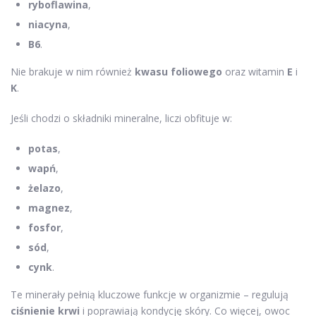
ryboflawina
,
niacyna
,
B6
.
Nie brakuje w nim również
kwasu foliowego
oraz witamin
E
i
K
.
Jeśli chodzi o składniki mineralne, liczi obfituje w:
potas
,
wapń
,
żelazo
,
magnez
,
fosfor
,
sód
,
cynk
.
Te minerały pełnią kluczowe funkcje w organizmie – regulują
ciśnienie krwi
i poprawiają kondycję skóry. Co więcej, owoc