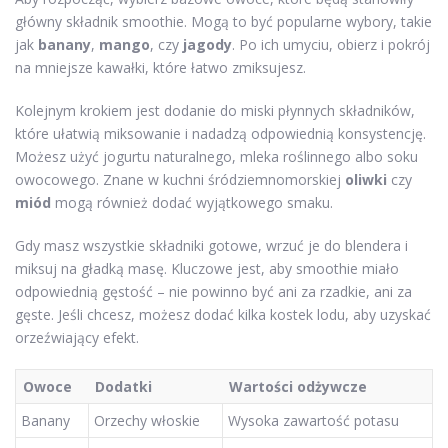
główny składnik smoothie. Mogą to być popularne wybory, takie
jak
banany
,
mango
, czy
jagody
. Po ich umyciu, obierz i pokrój
na mniejsze kawałki, które łatwo zmiksujesz.
Kolejnym krokiem jest dodanie do miski płynnych składników,
które ułatwią miksowanie i nadadzą odpowiednią konsystencję.
Możesz użyć jogurtu naturalnego, mleka roślinnego albo soku
owocowego. Znane w kuchni śródziemnomorskiej
oliwki
czy
miód
mogą również dodać wyjątkowego smaku.
Gdy masz wszystkie składniki gotowe, wrzuć je do blendera i
miksuj na gładką masę. Kluczowe jest, aby smoothie miało
odpowiednią gęstość – nie powinno być ani za rzadkie, ani za
gęste. Jeśli chcesz, możesz dodać kilka kostek lodu, aby uzyskać
orzeźwiający efekt.
Owoce
Dodatki
Wartości odżywcze
Banany
Orzechy włoskie
Wysoka zawartość potasu