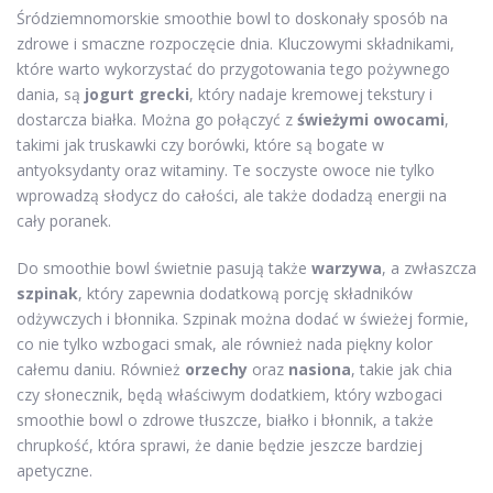
Śródziemnomorskie smoothie bowl to doskonały sposób na
zdrowe i smaczne rozpoczęcie dnia. Kluczowymi składnikami,
które warto wykorzystać do przygotowania tego pożywnego
dania, są
jogurt grecki
, który nadaje kremowej tekstury i
dostarcza białka. Można go połączyć z
świeżymi owocami
,
takimi jak truskawki czy borówki, które są bogate w
antyoksydanty oraz witaminy. Te soczyste owoce nie tylko
wprowadzą słodycz do całości, ale także dodadzą energii na
cały poranek.
Do smoothie bowl świetnie pasują także
warzywa
, a zwłaszcza
szpinak
, który zapewnia dodatkową porcję składników
odżywczych i błonnika. Szpinak można dodać w świeżej formie,
co nie tylko wzbogaci smak, ale również nada piękny kolor
całemu daniu. Również
orzechy
oraz
nasiona
, takie jak chia
czy słonecznik, będą właściwym dodatkiem, który wzbogaci
smoothie bowl o zdrowe tłuszcze, białko i błonnik, a także
chrupkość, która sprawi, że danie będzie jeszcze bardziej
apetyczne.