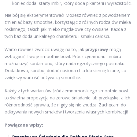
koniec dodaj starty imbir, który doda pikanterii i wyrazistości.
Nie bój się eksperymentować! Możesz również z powodzeniem
zmieniać bazy smoothie, korzystając z różnych rodzajów mleka
roślinnego, takich jak mleko migdałowe czy owsiane. Każda z
tych baz doda unikalnego charakteru i smaku całości.
Warto również zwrócić uwagę na to, jak
przyprawy
mogą
wzbogacić Twoje smoothie bowl. Prócz cynamonu i imbiru
można użyć kardamonu, który nada egzotycznego posmaku.
Dodatkowo, spróbuj dodać nasiona chia lub siemię lniane, co
zwiększy wartość odżywczą smoothie.
Każdy z tych wariantów śródziemnomorskiego smoothie bowl
to świetna propozycja na zdrowe śniadanie lub przekąskę, a ich
różnorodność sprawia, że nigdy się nie znudzą. Zachęcam do
odkrywania nowych smaków i tworzenia własnych kombinacji!
Powiązane wpisy:
Przepisy na Śniadanie dla Osób na Diecie Keto