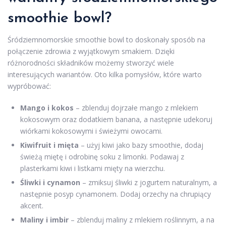
smoothie bowl?
Śródziemnomorskie smoothie bowl to doskonały sposób na
połączenie zdrowia z wyjątkowym smakiem. Dzięki
różnorodności składników możemy stworzyć wiele
interesujących wariantów. Oto kilka pomysłów, które warto
wypróbować:
Mango i kokos
– zblenduj dojrzałe mango z mlekiem
kokosowym oraz dodatkiem banana, a następnie udekoruj
wiórkami kokosowymi i świeżymi owocami.
Kiwifruit i mięta
– użyj kiwi jako bazy smoothie, dodaj
świeżą miętę i odrobinę soku z limonki. Podawaj z
plasterkami kiwi i listkami mięty na wierzchu.
Śliwki i cynamon
– zmiksuj śliwki z jogurtem naturalnym, a
następnie posyp cynamonem. Dodaj orzechy na chrupiący
akcent.
Maliny i imbir
– zblenduj maliny z mlekiem roślinnym, a na