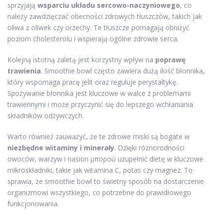
sprzyjają
wsparciu układu sercowo-naczyniowego
, co
należy zawdzięczać obecności zdrowych tłuszczów, takich jak
oliwa z oliwek czy orzechy. Te tłuszcze pomagają obniżyć
poziom cholesterolu i wspierają ogólne zdrowie serca.
Kolejną istotną zaletą jest korzystny wpływ na
poprawę
trawienia
. Smoothie bowl często zawiera dużą ilość błonnika,
który wspomaga pracę jelit oraz reguluje perystaltykę.
Spożywanie błonnika jest kluczowe w walce z problemami
trawiennymi i może przyczynić się do lepszego wchłaniania
składników odżywczych.
Warto również zauważyć, że te zdrowe miski są bogate w
niezbędne witaminy i minerały
. Dzięki różnorodności
owoców, warzyw i nasion μπορού uzupełnić dietę w kluczowe
mikroskładniki, takie jak witamina C, potas czy magnez. To
sprawia, że smoothie bowl to świetny sposób na dostarczenie
organizmowi wszystkiego, co potrzebne do prawidłowego
funkcjonowania.