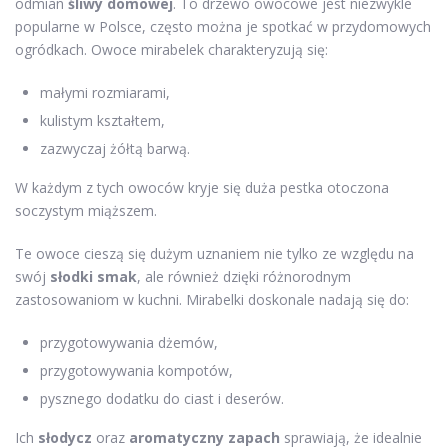
odmian
śliwy domowej
. To drzewo owocowe jest niezwykle
popularne w Polsce, często można je spotkać w przydomowych
ogródkach. Owoce mirabelek charakteryzują się:
małymi rozmiarami,
kulistym kształtem,
zazwyczaj żółtą barwą.
W każdym z tych owoców kryje się duża pestka otoczona
soczystym miąższem.
Te owoce cieszą się dużym uznaniem nie tylko ze względu na
swój
słodki smak
, ale również dzięki różnorodnym
zastosowaniom w kuchni. Mirabelki doskonale nadają się do:
przygotowywania dżemów,
przygotowywania kompotów,
pysznego dodatku do ciast i deserów.
Ich
słodycz
oraz
aromatyczny zapach
sprawiają, że idealnie