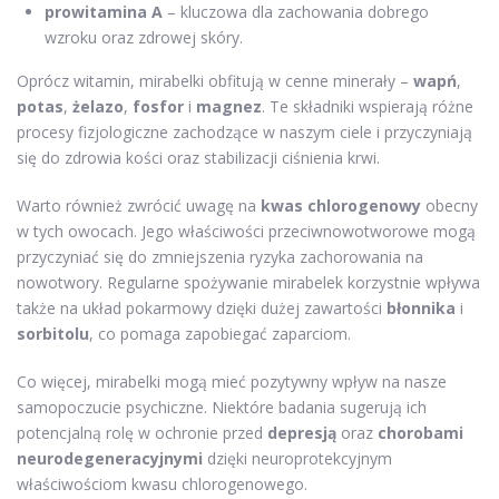
prowitamina A
– kluczowa dla zachowania dobrego
wzroku oraz zdrowej skóry.
Oprócz witamin, mirabelki obfitują w cenne minerały –
wapń
,
potas
,
żelazo
,
fosfor
i
magnez
. Te składniki wspierają różne
procesy fizjologiczne zachodzące w naszym ciele i przyczyniają
się do zdrowia kości oraz stabilizacji ciśnienia krwi.
Warto również zwrócić uwagę na
kwas chlorogenowy
obecny
w tych owocach. Jego właściwości przeciwnowotworowe mogą
przyczyniać się do zmniejszenia ryzyka zachorowania na
nowotwory. Regularne spożywanie mirabelek korzystnie wpływa
także na układ pokarmowy dzięki dużej zawartości
błonnika
i
sorbitolu
, co pomaga zapobiegać zaparciom.
Co więcej, mirabelki mogą mieć pozytywny wpływ na nasze
samopoczucie psychiczne. Niektóre badania sugerują ich
potencjalną rolę w ochronie przed
depresją
oraz
chorobami
neurodegeneracyjnymi
dzięki neuroprotekcyjnym
właściwościom kwasu chlorogenowego.