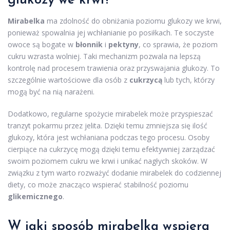
glukozy we krwi?
Mirabelka
ma zdolność do obniżania poziomu glukozy we krwi,
ponieważ spowalnia jej wchłanianie po posiłkach. Te soczyste
owoce są bogate w
błonnik
i
pektyny
, co sprawia, że poziom
cukru wzrasta wolniej. Taki mechanizm pozwala na lepszą
kontrolę nad procesem trawienia oraz przyswajania glukozy. To
szczególnie wartościowe dla osób z
cukrzycą
lub tych, którzy
mogą być na nią narażeni.
Dodatkowo, regularne spożycie mirabelek może przyspieszać
tranzyt pokarmu przez jelita. Dzięki temu zmniejsza się ilość
glukozy, która jest wchłaniana podczas tego procesu. Osoby
cierpiące na cukrzycę mogą dzięki temu efektywniej zarządzać
swoim poziomem cukru we krwi i unikać nagłych skoków. W
związku z tym warto rozważyć dodanie mirabelek do codziennej
diety, co może znacząco wspierać stabilność poziomu
glikemicznego
.
W jaki sposób mirabelka wspiera