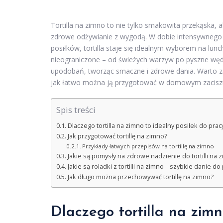
Tortilla na zimno to nie tylko smakowita przekąska, 
zdrowe odżywianie z wygodą. W dobie intensywnego tr
posiłków, tortilla staje się idealnym wyborem na lun
nieograniczone – od świeżych warzyw po pyszne węd
upodobań, tworząc smaczne i zdrowe dania. Warto z
jak łatwo można ją przygotować w domowym zacisz
Spis treści
Dlaczego tortilla na zimno to idealny posiłek do prac
Jak przygotować tortillę na zimno?
Przykłady łatwych przepisów na tortillę na zimno
Jakie są pomysły na zdrowe nadzienie do tortilli na 
Jakie są roladki z tortilli na zimno – szybkie danie do
Jak długo można przechowywać tortillę na zimno?
Dlaczego tortilla na zimn