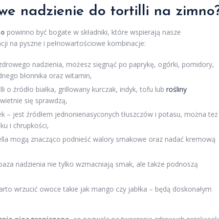
e nadzienie do tortilli na zimno
no
powinno być bogate w składniki, które wspierają nasze
acji na pyszne i pełnowartościowe kombinacje:
zdrowego nadzienia, możesz sięgnąć po paprykę, ogórki, pomidory,
ędnego błonnika oraz witamin,
 o źródło białka, grillowany kurczak, indyk, tofu lub
rośliny
świetnie się sprawdzą,
k – jest źródłem jednonienasyconych tłuszczów i potasu, można też
u i chrupkości,
arella mogą znacząco podnieść walory smakowe oraz nadać kremową
 baza nadzienia nie tylko wzmacniają smak, ale także podnoszą
 warto wrzucić owoce takie jak mango czy jabłka – będą doskonałym