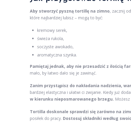
Aby stworzyć pyszną tortillę na zimno
, zacznij o
które najbardziej lubisz – mogą to być:
kremowy serek,
świeża rukola,
soczyste awokado,
aromatyczna szynka.
Pamiętaj jednak, aby nie przesadzić z ilością far
mało, by łatwo dało się je zawinąć.
Zanim przystąpisz do nakładania nadzienia, wart
bardziej elastyczna i ułatwi ci zwijanie. Kiedy już do
w kierunku nieposmarowanego brzegu.
Możesz za
Tortilla doskonale sprawdzi się zarówno na zimn
posiłek do pracy.
Dostosuj składniki według swo