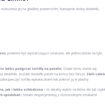
d rozłożenia jej na gładkiej powierzchni. Następnie dodaj składniki,
szu;
powinno być wystarczająco smaczne, ale jednocześnie na tyle
o lekko podgrzać tortillę na patelni.
Dzięki temu stanie się
dasz składniki, zostaw niewielki pasek na końcu bez farszu.
Zwiń całoś
bezpieczyć tortillę wykałaczkami lub pokroić ją w plastry.
o, jak i lekko schłodzona –
to idealny wybór na letnie dni lub szybk
ich upodobań
i śmiało eksperymentuj z różnorodnymi smakami!