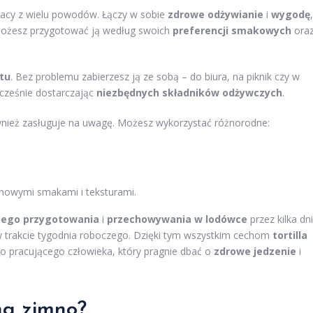
racy z wielu powodów. Łączy w sobie
zdrowe odżywianie
i
wygodę
,
możesz przygotować ją według swoich
preferencji smakowych
ora
tu
. Bez problemu zabierzesz ją ze sobą – do biura, na piknik czy w
ocześnie dostarczając
niezbędnych składników odżywczych
.
wnież zasługuje na uwagę. Możesz wykorzystać różnorodne:
nowymi smakami i teksturami.
zego przygotowania
i
przechowywania w lodówce
przez kilka dni
w trakcie tygodnia roboczego. Dzięki tym wszystkim cechom
tortilla
 pracującego człowieka, który pragnie dbać o
zdrowe jedzenie
i
na zimno?