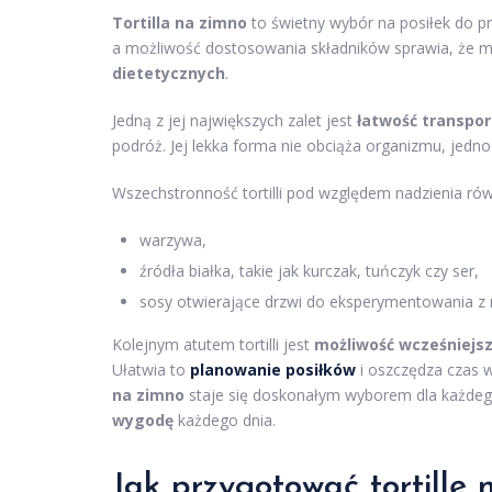
Tortilla na zimno
to świetny wybór na posiłek do p
a możliwość dostosowania składników sprawia, że 
dietetycznych
.
Jedną z jej największych zalet jest
łatwość transpor
podróż. Jej lekka forma nie obciąża organizmu, jedn
Wszechstronność tortilli pod względem nadzienia ró
warzywa,
źródła białka, takie jak kurczak, tuńczyk czy ser,
sosy otwierające drzwi do eksperymentowania z 
Kolejnym atutem tortilli jest
możliwość wcześniejs
Ułatwia to
planowanie posiłków
i oszczędza czas 
na zimno
staje się doskonałym wyborem dla każdego
wygodę
każdego dnia.
Jak przygotować tortillę 