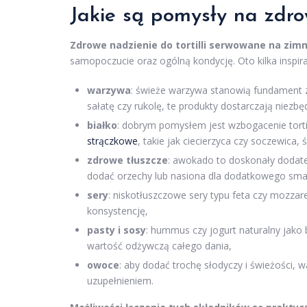
Jakie są pomysły na zdrow
Zdrowe nadzienie do tortilli serwowane na zim
samopoczucie oraz ogólną kondycję. Oto kilka inspir
warzywa
: świeże warzywa stanowią fundament 
sałatę czy rukolę, te produkty dostarczają niezb
białko
: dobrym pomysłem jest wzbogacenie tortilli
strączkowe
, takie jak ciecierzyca czy soczewica, 
zdrowe tłuszcze
: awokado to doskonały dodate
dodać orzechy lub nasiona dla dodatkowego smak
sery
: niskotłuszczowe sery typu feta czy mozz
konsystencję,
pasty i sosy
: hummus czy jogurt naturalny jako
wartość odżywczą całego dania,
owoce
: aby dodać trochę słodyczy i świeżości,
uzupełnieniem.