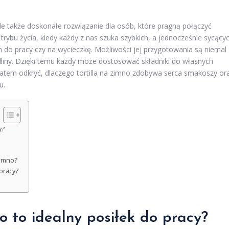
ale także doskonałe rozwiązanie dla osób, które pragną połączyć
ybu życia, kiedy każdy z nas szuka szybkich, a jednocześnie sycący
ch do pracy czy na wycieczkę. Możliwości jej przygotowania są niemal
liny. Dzięki temu każdy może dostosować składniki do własnych
atem odkryć, dlaczego tortilla na zimno zdobywa serca smakoszy or
u.
y?
zimno?
 pracy?
o to idealny posiłek do pracy?