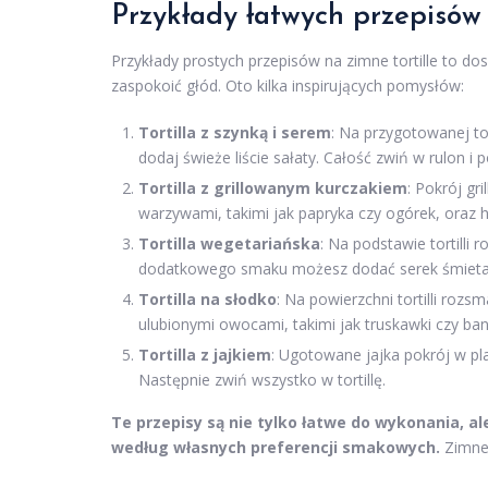
Przykłady łatwych przepisów 
Przykłady prostych przepisów na zimne tortille to do
zaspokoić głód. Oto kilka inspirujących pomysłów:
Tortilla z szynką i serem
: Na przygotowanej tor
dodaj świeże liście sałaty. Całość zwiń w rulon i 
Tortilla z grillowanym kurczakiem
: Pokrój gr
warzywami, takimi jak papryka czy ogórek, oraz
Tortilla wegetariańska
: Na podstawie tortilli
dodatkowego smaku możesz dodać serek śmiet
Tortilla na słodko
: Na powierzchni tortilli ro
ulubionymi owocami, takimi jak truskawki czy ban
Tortilla z jajkiem
: Ugotowane jajka pokrój w pl
Następnie zwiń wszystko w tortillę.
Te przepisy są nie tylko łatwe do wykonania, 
według własnych preferencji smakowych.
Zimne 