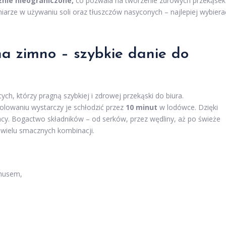
znie nieograniczone,
co pozwala na tworzenie zdrowych przekąsek
umiarze w używaniu soli oraz tłuszczów nasyconych – najlepiej wybiera
i na zimno – szybkie danie do
ych, którzy pragną szybkiej i zdrowej przekąski do biura.
rolowaniu wystarczy je schłodzić przez
10 minut
w lodówce. Dzięki
acy. Bogactwo składników – od serków, przez wędliny, aż po świeże
 wielu smacznych kombinacji.
mmusem,