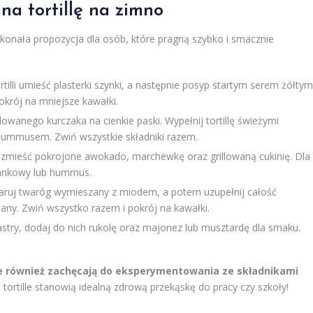
na tortillę na zimno
skonała propozycja dla osób, które pragną szybko i smacznie
tilli umieść plasterki szynki, a następnie posyp startym serem żółtym
pokrój na mniejsze kawałki.
illowanego kurczaka na cienkie paski. Wypełnij tortillę świeżymi
 hummusem. Zwiń wszystkie składniki razem.
 rozmieść pokrojone awokado, marchewkę oraz grillowaną cukinię. Dla
ankowy lub hummus.
zsmaruj twaróg wymieszany z miodem, a potem uzupełnij całość
any. Zwiń wszystko razem i pokrój na kawałki.
astry, dodaj do nich rukolę oraz majonez lub musztardę dla smaku.
ale również zachęcają do eksperymentowania ze składnikami
tortille stanowią idealną zdrową przekąskę do pracy czy szkoły!