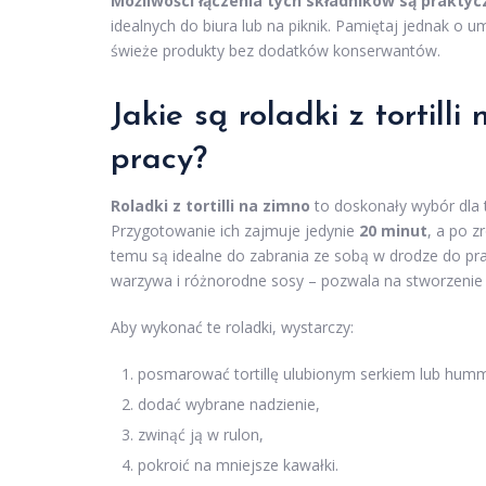
Możliwości łączenia tych składników są praktyc
idealnych do biura lub na piknik. Pamiętaj jednak o 
świeże produkty bez dodatków konserwantów.
Jakie są roladki z tortill
pracy?
Roladki z tortilli na zimno
to doskonały wybór dla t
Przygotowanie ich zajmuje jedynie
20 minut
, a po z
temu są idealne do zabrania ze sobą w drodze do pr
warzywa i różnorodne sosy – pozwala na stworzenie
Aby wykonać te roladki, wystarczy:
posmarować tortillę ulubionym serkiem lub hu
dodać wybrane nadzienie,
zwinąć ją w rulon,
pokroić na mniejsze kawałki.