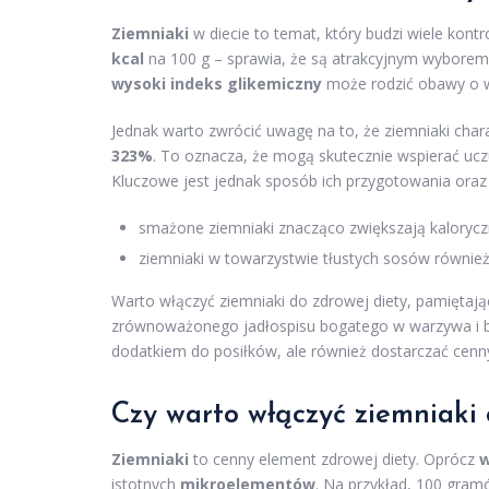
Ziemniaki
w diecie to temat, który budzi wiele kontro
kcal
na 100 g – sprawia, że są atrakcyjnym wyborem 
wysoki indeks glikemiczny
może rodzić obawy o w
Jednak warto zwrócić uwagę na to, że ziemniaki cha
323%
. To oznacza, że mogą skutecznie wspierać ucz
Kluczowe jest jednak sposób ich przygotowania oraz 
smażone ziemniaki znacząco zwiększają kalorycz
ziemniaki w towarzystwie tłustych sosów równie
Warto włączyć ziemniaki do zdrowej diety, pamiętaj
zrównoważonego jadłospisu bogatego w warzywa i bi
dodatkiem do posiłków, ale również dostarczać cen
Czy warto włączyć ziemniaki 
Ziemniaki
to cenny element zdrowej diety. Oprócz
w
istotnych
mikroelementów
. Na przykład, 100 gram