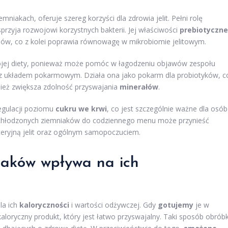
mniakach, oferuje szereg korzyści dla zdrowia jelit. Pełni rolę
rzyja rozwojowi korzystnych bakterii. Jej właściwości
prebiotyczne
mów, co z kolei poprawia równowagę w mikrobiomie jelitowym.
ojej diety, ponieważ może pomóc w łagodzeniu objawów zespołu
h z układem pokarmowym. Działa ona jako pokarm dla probiotyków, c
nież zwiększa zdolność przyswajania
minerałów
.
egulacji poziomu
cukru we krwi
, co jest szczególnie ważne dla osób
schłodzonych ziemniaków do codziennego menu może przynieść
teryjną jelit oraz ogólnym samopoczuciem.
iaków wpływa na ich
la ich
kaloryczności
i wartości odżywczej. Gdy
gotujemy
je w
loryczny produkt, który jest łatwo przyswajalny. Taki sposób obróbk