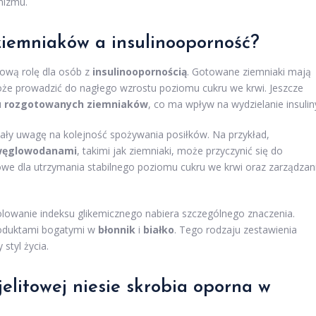
nizmu.
 ziemniaków a insulinooporność?
ową rolę dla osób z
insulinoopornością
. Gotowane ziemniaki mają
może prowadzić do nagłego wzrostu poziomu cukru we krwi. Jeszcze
u
rozgotowanych ziemniaków
, co ma wpływ na wydzielanie insulin
acały uwagę na kolejność spożywania posiłków. Na przykład,
węglowodanami
, takimi jak ziemniaki, może przyczynić się do
zowe dla utrzymania stabilnego poziomu cukru we krwi oraz zarządzan
lowanie indeksu glikemicznego nabiera szczególnego znaczenia.
roduktami bogatymi w
błonnik
i
białko
. Tego rodzaju zestawienia
 styl życia.
 jelitowej niesie skrobia oporna w