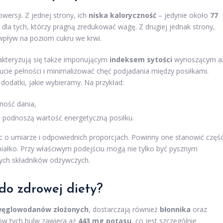
wersji. Z jednej strony, ich
niska kaloryczność
– jedynie około
77
dla tych, którzy pragną zredukować wagę. Z drugiej jednak strony,
pływ na poziom cukru we krwi.
rakteryzują się także imponującym
indeksem sytości
wynoszącym a
ucie pełności i minimalizować chęć podjadania między posiłkami.
dodatki, jakie wybieramy. Na przykład:
ność dania,
ż podnoszą wartość energetyczną posiłku.
ąc o umiarze i odpowiednich proporcjach. Powinny one stanowić częś
ałko. Przy właściwym podejściu mogą nie tylko być pysznym
nych składników odżywczych.
do zdrowej diety?
ęglowodanów złożonych
, dostarczają również
błonnika
oraz
ów tych bulw zawiera aż
443 mg potasu
, co jest szczególnie