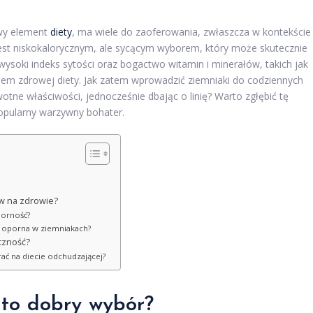
owy element
diety
, ma wiele do zaoferowania, zwłaszcza w kontekście
jest niskokalorycznym, ale sycącym wyborem, który może skutecznie
 wysoki indeks sytości oraz bogactwo witamin i minerałów, takich jak
iem zdrowej diety. Jak zatem wprowadzić ziemniaki do codziennych
tne właściwości, jednocześnie dbając o linię? Warto zgłębić tę
 popularny warzywny bohater.
yw na zdrowie?
porność?
ia oporna w ziemniakach?
czność?
ać na diecie odchudzającej?
 to dobry wybór?