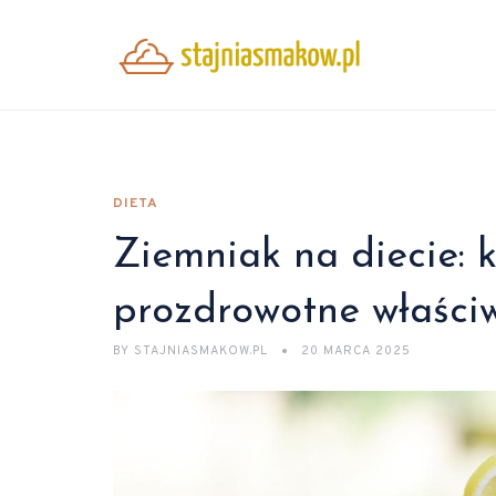
DIETA
Ziemniak na diecie: k
prozdrowotne właści
BY
STAJNIASMAKOW.PL
20 MARCA 2025