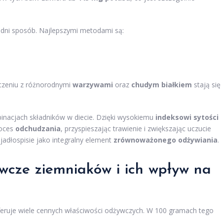
dni sposób. Najlepszymi metodami są:
czeniu z różnorodnymi
warzywami
oraz
chudym białkiem
stają się
inacjach składników w diecie. Dzięki wysokiemu
indeksowi sytości
roces
odchudzania
, przyspieszając trawienie i zwiększając uczucie
jadłospisie jako integralny element
zrównoważonego odżywiania
.
ywcze ziemniaków i ich wpływ na
feruje wiele cennych właściwości odżywczych. W 100 gramach tego