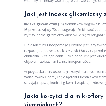
witaminy i minerały wspierające zdrowie całego orga
Jaki jest indeks glikemiczny
Indeks glikemiczny (IG)
ziemniaków odgrywa klucz
IG przekraczający 70, co sugeruje, że ich spożycie 
wyższy indeks glikemiczny obserwuje się w przypadk
Dla osób z insulinoopornością istotne jest, aby zwr
rozpoczęcie jedzenia od
białka
lub
tłuszczu
przed
obniżenia IG całego dania. Takie podejście jest kluc
objawami związanymi z insulinoopornością.
W przypadku diety osób zagrożonych cukrzycą kontro
Warto również pomyśleć o łączeniu ziemniaków z p
sprzyjają lepszej kontroli glikemii i wspierają zdrowszy
Jakie korzyści dla mikroflory
ziemniakach?