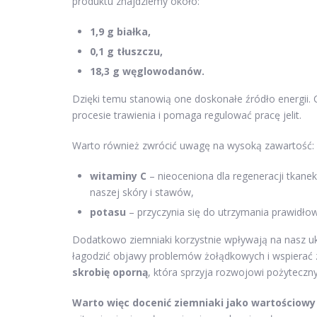
produktu znajdziemy około:
1,9 g białka,
0,1 g tłuszczu,
18,3 g węglowodanów.
Dzięki temu stanowią one doskonałe źródło energii. 
procesie trawienia i pomaga regulować pracę jelit.
Warto również zwrócić uwagę na wysoką zawartość:
witaminy C
– nieoceniona dla regeneracji tkane
naszej skóry i stawów,
potasu
– przyczynia się do utrzymania prawidłow
Dodatkowo ziemniaki korzystnie wpływają na nasz uk
łagodzić objawy problemów żołądkowych i wspierać z
skrobię oporną
, która sprzyja rozwojowi pożytecznyc
Warto więc docenić ziemniaki jako wartościowy 