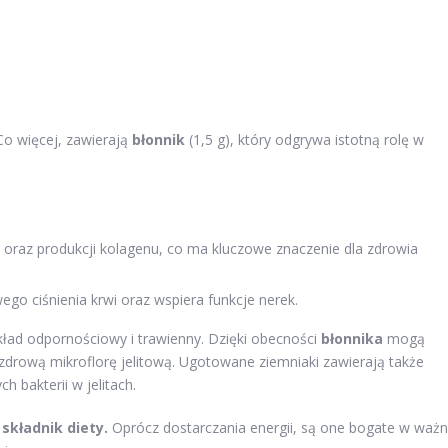
Co więcej, zawierają
błonnik
(1,5 g), który odgrywa istotną rolę w
k oraz produkcji kolagenu, co ma kluczowe znaczenie dla zdrowia
ego ciśnienia krwi oraz wspiera funkcje nerek.
ład odpornościowy i trawienny. Dzięki obecności
błonnika
mogą
drową mikroflorę jelitową. Ugotowane ziemniaki zawierają także
h bakterii w jelitach.
składnik diety.
Oprócz dostarczania energii, są one bogate w waż