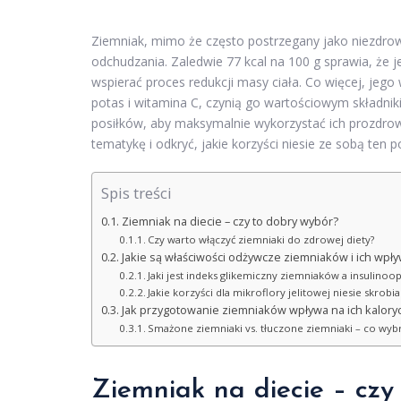
Ziemniak, mimo że często postrzegany jako niezdr
odchudzania. Zaledwie 77 kcal na 100 g sprawia, że 
wspierać proces redukcji masy ciała. Co więcej, jego
potas i witamina C, czynią go wartościowym składnik
posiłków, aby maksymalnie wykorzystać ich prozdrowo
tematykę i odkryć, jakie korzyści niesie ze sobą ten
Spis treści
Ziemniak na diecie – czy to dobry wybór?
Czy warto włączyć ziemniaki do zdrowej diety?
Jakie są właściwości odżywcze ziemniaków i ich wpł
Jaki jest indeks glikemiczny ziemniaków a insulinoo
Jakie korzyści dla mikroflory jelitowej niesie skrob
Jak przygotowanie ziemniaków wpływa na ich kalory
Smażone ziemniaki vs. tłuczone ziemniaki – co wybr
Ziemniak na diecie – czy