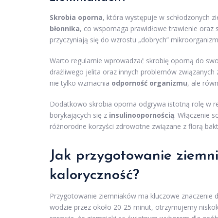
Skrobia oporna
, która występuje w schłodzonych zie
błonnika
, co wspomaga prawidłowe trawienie oraz sp
przyczyniają się do wzrostu „dobrych” mikroorganiz
Warto regularnie wprowadzać skrobię oporną do sw
drażliwego jelita oraz innych problemów związanyc
nie tylko wzmacnia
odporność organizmu
, ale rów
Dodatkowo skrobia oporna odgrywa istotną rolę w r
borykających się z
insulinoopornością
. Włączenie 
różnorodne korzyści zdrowotne związane z florą bak
Jak przygotowanie ziemn
kaloryczność?
Przygotowanie ziemniaków ma kluczowe znaczenie d
wodzie przez około 20-25 minut, otrzymujemy niskoka