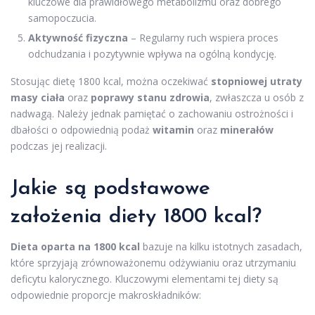
kluczowe dla prawidłowego metabolizmu oraz dobrego
samopoczucia.
Aktywność fizyczna
– Regularny ruch wspiera proces
odchudzania i pozytywnie wpływa na ogólną kondycję.
Stosując dietę 1800 kcal, można oczekiwać
stopniowej utraty
masy ciała
oraz
poprawy stanu zdrowia
, zwłaszcza u osób z
nadwagą. Należy jednak pamiętać o zachowaniu ostrożności i
dbałości o odpowiednią podaż
witamin
oraz
minerałów
podczas jej realizacji.
Jakie są podstawowe
założenia diety 1800 kcal?
Dieta oparta na 1800 kcal
bazuje na kilku istotnych zasadach,
które sprzyjają zrównoważonemu odżywianiu oraz utrzymaniu
deficytu kalorycznego. Kluczowymi elementami tej diety są
odpowiednie proporcje makroskładników: