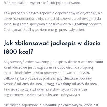
źródłem białka – wybierz tofu lub jajko na twardo.
Taki jadłospis nie tylko zapewnia odpowiednią kaloryczność, ale
także różnorodność diety, co jest kluczowe dla zdrowego stylu
życia. Regularne spożywanie posiłków co
2-3 godziny
pomoże
Ci utrzymać stabilny poziom energii przez cały dzień.
Jak zbilansować
jadłospis w diecie
1800 kcal?
Aby stworzyć zrównoważony jadłospis w diecie o wartości
1800
kcal
, kluczowe jest uwzględnienie odpowiednich proporcji
makroskładników.
Białka
powinny stanowić około
20%
całkowitej kaloryczności, podczas gdy
tłuszcze
powinny
wynosić od
20% do 35%
, a
węglowodany
od
45% do 55%
.
Taki układ sprzyja zdrowemu stylowi życia i dostarcza
organizmowi niezbędnych substancji odżywczych.
Nie można zapominać o
błonniku pokarmowym
, który jest