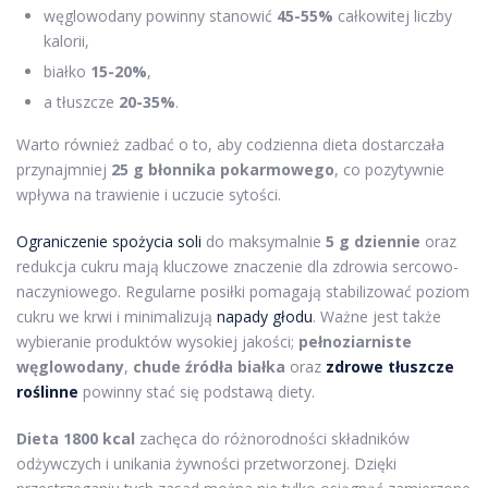
węglowodany powinny stanowić
45-55%
całkowitej liczby
kalorii,
białko
15-20%
,
a tłuszcze
20-35%
.
Warto również zadbać o to, aby codzienna dieta dostarczała
przynajmniej
25 g błonnika pokarmowego
, co pozytywnie
wpływa na trawienie i uczucie sytości.
Ograniczenie spożycia soli
do maksymalnie
5 g dziennie
oraz
redukcja cukru mają kluczowe znaczenie dla zdrowia sercowo-
naczyniowego. Regularne posiłki pomagają stabilizować poziom
cukru we krwi i minimalizują
napady głodu
. Ważne jest także
wybieranie produktów wysokiej jakości;
pełnoziarniste
węglowodany
,
chude źródła białka
oraz
zdrowe tłuszcze
roślinne
powinny stać się podstawą diety.
Dieta 1800 kcal
zachęca do różnorodności składników
odżywczych i unikania żywności przetworzonej. Dzięki