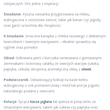
odżywczych. Oto jedna z inspiracji:
Śniadanie
: Pyszna owsianka przygotowana na mleku,
wzbogacona o sezonowe owoce, takie jak banan czy jagody,
oraz garść orzechów dla chrupkości.
II śniadanie
: Smaczna kanapka z chleba razowego z delikatnym
twarożkiem i świeżymi warzywami – idealnie sprawdzą się
ogórek oraz pomidor.
Obiad
: Grillowana pierś z kurczaka serwowana z gotowanymi
ziemniakami i kolorową sałatką ze świeżych warzyw (sałata,
papryka, cebula) skropioną aromatyczną oliwą z
oliwek
.
Podwieczorek
: Odświeżający koktajl na bazie kefiru
wzbogacony o sok pomarańczowy i miód lub porcja jogurtu
naturalnego podana z owocami.
Kolacja
: Sycąca
kasza jaglana
lub quinoa w połączeniu ze
smażonymi warzywami, takimi jak cukinia czy papryka oraz