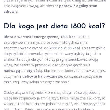
przestrzeganiu tych zasad można nie tylko osiągnąć zamierzone
cele związane z wagą, ale również
poprawić ogólny stan
zdrowia
.
Dla kogo jest dieta 1800 kcal?
Dieta o wartości energetycznej 1800 kcal
została
zaprojektowana z myślą o osobach, których dzienne
zapotrzebowanie wynosi od
2000 do 2500 kcal
. To szczególnie
dotyczy kobiet prowadzących umiarkowany tryb życia. Jest to
znakomita opcja dla tych, którzy pragną zredukować swoją
wagę, zwłaszcza w przypadku osób borykających się z
nadwagą
lub
otyłością
. Kluczem do skutecznej utraty wagi jest
utrzymanie
deficytu kalorycznego
, co oznacza spożywanie
mniejszej liczby kalorii niż organizm spala.
Osoby aktywne fizycznie, które chcą utrzymać swoją obecną
wagę lub stopniowo ją zmniejszyć, także mogą znaleźć korzyści
w diecie 1800 kcal. Należy jednak pamiętać, że każdy przypadek
jest unikalny. Wiele czynników ma wpływ na indywidualne