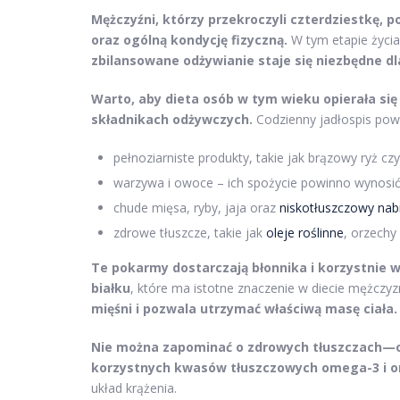
Mężczyźni, którzy przekroczyli czterdziestkę, p
oraz ogólną kondycję fizyczną.
W tym etapie życia
zbilansowane odżywianie staje się niezbędne 
Warto, aby dieta osób w tym wieku opierała się
składnikach odżywczych.
Codzienny jadłospis powi
pełnoziarniste produkty, takie jak brązowy ryż czy
warzywa i owoce – ich spożycie powinno wynosić o
chude mięsa, ryby, jaja oraz
niskotłuszczowy nab
zdrowe tłuszcze, takie jak
oleje roślinne
, orzechy
Te pokarmy dostarczają błonnika i korzystnie w
białku
, które ma istotne znaczenie w diecie mężczyz
mięśni i pozwala utrzymać właściwą masę ciała.
Nie można zapominać o zdrowych tłuszczach—ol
korzystnych kwasów tłuszczowych omega-3 i 
układ krążenia.