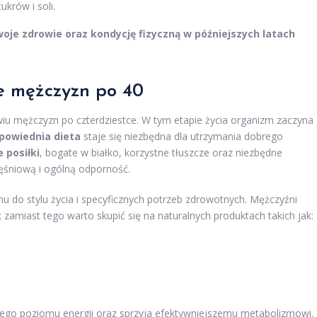
krów i soli.
oje zdrowie oraz kondycję fizyczną w późniejszych latach
e mężczyzn po 40
iu mężczyzn po czterdziestce. W tym etapie życia organizm zaczyna
powiednia dieta
staje się niezbędna dla utrzymania dobrego
 posiłki
, bogate w białko, korzystne tłuszcze oraz niezbędne
ięśniową i ogólną odporność.
 do stylu życia i specyficznych potrzeb zdrowotnych. Mężczyźni
zamiast tego warto skupić się na naturalnych produktach takich jak:
lnego poziomu energii oraz sprzyja efektywniejszemu metabolizmowi.