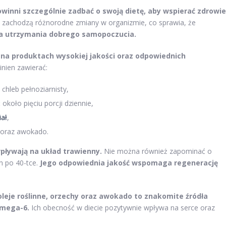
owinni szczególnie zadbać o swoją dietę, aby wspierać zdrowie
 zachodzą różnorodne zmiany w organizmie, co sprawia, że
dla utrzymania dobrego samopoczucia.
 na produktach wysokiej jakości oraz odpowiednich
nien zawierać:
 chleb pełnoziarnisty,
koło pięciu porcji dziennie,
iał
,
 oraz awokado.
pływają na układ trawienny.
Nie można również zapominać o
n po 40-tce.
Jego odpowiednia jakość wspomaga regenerację
eje roślinne, orzechy oraz awokado to znakomite źródła
omega-6.
Ich obecność w diecie pozytywnie wpływa na serce oraz