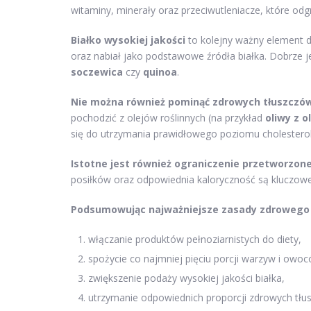
witaminy, minerały oraz przeciwutleniacze, które o
Białko wysokiej jakości
to kolejny ważny element di
oraz nabiał jako podstawowe źródła białka. Dobrze je
soczewica
czy
quinoa
.
Nie można również pominąć zdrowych tłuszczó
pochodzić z olejów roślinnych (na przykład
oliwy z o
się do utrzymania prawidłowego poziomu cholesterol
Istotne jest również ograniczenie przetworzone
posiłków oraz odpowiednia kaloryczność są kluczowe
Podsumowując najważniejsze zasady zdrowego o
włączanie produktów pełnoziarnistych do diety,
spożycie co najmniej pięciu porcji warzyw i owoc
zwiększenie podaży wysokiej jakości białka,
utrzymanie odpowiednich proporcji zdrowych tłu