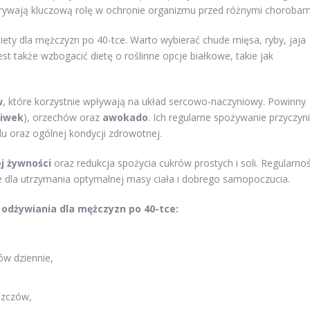
dgrywają kluczową rolę w ochronie organizmu przed różnymi chorobam
ety dla mężczyzn po 40-tce. Warto wybierać chude mięsa, ryby, jaja
st także wzbogacić dietę o roślinne opcje białkowe, takie jak
w
, które korzystnie wpływają na układ sercowo-naczyniowy. Powinny
liwek
), orzechów oraz
awokado
. Ich regularne spożywanie przyczyn
u oraz ogólnej kondycji zdrowotnej.
j żywności
oraz redukcja spożycia cukrów prostych i soli. Regularno
 dla utrzymania optymalnej masy ciała i dobrego samopoczucia.
dżywiania dla mężczyzn po 40-tce:
ów dziennie,
szczów,