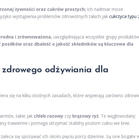
rzonej żywności oraz cukrów prostych;
ich nadmiar może
ryzyko wystąpienia problemów zdrowotnych takich jak
cukrzyca typu 
orodna i zrównoważona,
uwzględniająca wszystkie grupy produktó
 posiłków oraz dbałość o jakość składników są kluczowe dla
y zdrowego odżywiania dla
iera się na kilku istotnych zasadach, które wspierają zarówno zdrowi
rniste, takie jak
chleb razowy
czy
brązowy ryż
. Te węglowodany
sy trawienne i pomaga utrzymać stabilny poziom cukru we krwi.
zaleca się spożywać ich około pięciu porcji dziennie. Są one bogate 