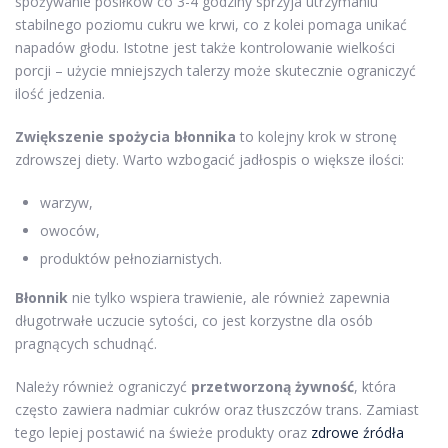
spożywanie posiłków co 3-4 godziny sprzyja utrzymaniu
stabilnego poziomu cukru we krwi, co z kolei pomaga unikać
napadów głodu. Istotne jest także kontrolowanie wielkości
porcji – użycie mniejszych talerzy może skutecznie ograniczyć
ilość jedzenia.
Zwiększenie spożycia błonnika
to kolejny krok w stronę
zdrowszej diety. Warto wzbogacić jadłospis o większe ilości:
warzyw,
owoców,
produktów pełnoziarnistych.
Błonnik
nie tylko wspiera trawienie, ale również zapewnia
długotrwałe uczucie sytości, co jest korzystne dla osób
pragnących schudnąć.
Należy również ograniczyć
przetworzoną żywność
, która
często zawiera nadmiar cukrów oraz tłuszczów trans. Zamiast
tego lepiej postawić na świeże produkty oraz
zdrowe źródła