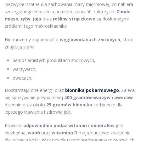
niezwykle istotne dla zachowania masy mięśniowej, co nabiera
szczególnego znaczenia po ukończeniu 50. roku życia.
Chude
mięso
,
ryby
,
jaja
oraz
rośliny strączkowe
są doskonałymi
źródłami tego makroskładnika.
Nie możemy zapominać o
węglowodanach złożonych
, które
znajdują się w:
pełnoziarnistych produktach zbożowych,
warzywach,
owocach.
Dostarczają one energii oraz
błonnika pokarmowego
. Zaleca
się spożywanie przynajmniej
400 gramów warzyw i owoców
dziennie oraz około
25 gramów błonnika
codziennie dla
lepszego trawienia i zdrowia jelit.
Również
odpowiednia podaż witamin i minerałów
jest
niezbędna;
wapń
oraz
witamina D
mają kluczowe znaczenie
dla zdrowia kości. W przypadku niedoborów warto rozważyć ich