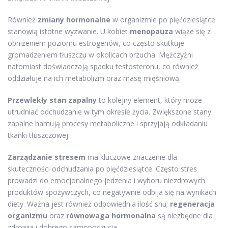
Również
zmiany hormonalne
w organizmie po pięćdziesiątce
stanowią istotne wyzwanie. U kobiet
menopauza
wiąże się z
obniżeniem poziomu estrogenów, co często skutkuje
gromadzeniem tłuszczu w okolicach brzucha. Mężczyźni
natomiast doświadczają spadku testosteronu, co również
oddziałuje na ich metabolizm oraz masę mięśniową.
Przewlekły stan zapalny
to kolejny element, który może
utrudniać odchudzanie w tym okresie życia. Zwiększone stany
zapalne hamują procesy metaboliczne i sprzyjają odkładaniu
tkanki tłuszczowej.
Zarządzanie stresem
ma kluczowe znaczenie dla
skuteczności odchudzania po pięćdziesiątce. Często stres
prowadzi do emocjonalnego jedzenia i wyboru niezdrowych
produktów spożywczych, co negatywnie odbija się na wynikach
diety. Ważna jest również odpowiednia ilość snu;
regeneracja
organizmu
oraz
równowaga hormonalna
są niezbędne dla
zdrowia i dobrego samopoczucia.