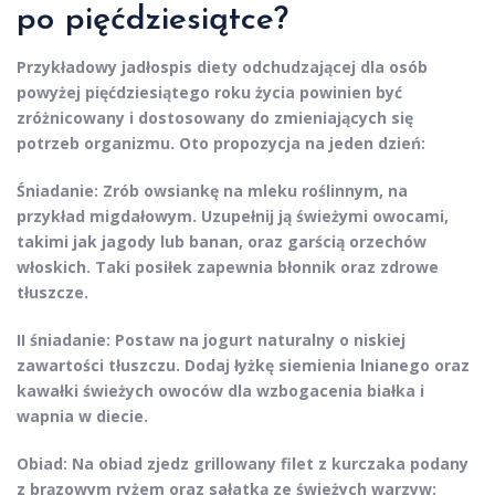
po pięćdziesiątce?
Przykładowy jadłospis diety odchudzającej
dla osób
powyżej pięćdziesiątego roku życia powinien być
zróżnicowany i dostosowany do zmieniających się
potrzeb organizmu. Oto propozycja na jeden dzień:
Śniadanie:
Zrób owsiankę na mleku roślinnym, na
przykład migdałowym. Uzupełnij ją świeżymi owocami,
takimi jak jagody lub banan, oraz garścią orzechów
włoskich.
Taki posiłek zapewnia błonnik oraz zdrowe
tłuszcze.
II śniadanie:
Postaw na jogurt naturalny o niskiej
zawartości tłuszczu. Dodaj łyżkę siemienia lnianego oraz
kawałki świeżych owoców dla wzbogacenia białka i
wapnia w diecie.
Obiad:
Na obiad zjedz grillowany filet z kurczaka podany
z brązowym ryżem oraz sałatką ze świeżych warzyw: