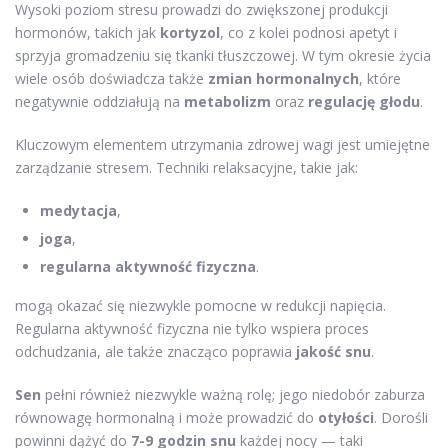
Wysoki poziom stresu prowadzi do zwiększonej produkcji
hormonów, takich jak
kortyzol
, co z kolei podnosi apetyt i
sprzyja gromadzeniu się tkanki tłuszczowej. W tym okresie życia
wiele osób doświadcza także
zmian hormonalnych
, które
negatywnie oddziałują na
metabolizm
oraz
regulację głodu
.
Kluczowym elementem utrzymania zdrowej wagi jest umiejętne
zarządzanie stresem. Techniki relaksacyjne, takie jak:
medytacja
,
joga
,
regularna aktywność fizyczna
.
mogą okazać się niezwykle pomocne w redukcji napięcia.
Regularna aktywność fizyczna nie tylko wspiera proces
odchudzania, ale także znacząco poprawia
jakość snu
.
Sen
pełni również niezwykle ważną rolę; jego niedobór zaburza
równowagę hormonalną i może prowadzić do
otyłości
. Dorośli
powinni dążyć do
7-9 godzin snu
każdej nocy — taki