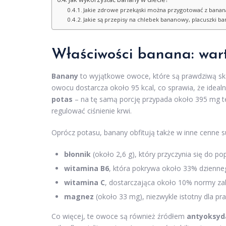
Jakie zdrowe przekąski można przygotować z banan
Jakie są przepisy na chlebek bananowy, placuszki b
Właściwości banana: wart
Banany
to wyjątkowe owoce, które są prawdziwą sk
owocu dostarcza około 95 kcal, co sprawia, że idealn
potas
– na tę samą porcję przypada około 395 mg t
regulować ciśnienie krwi.
Oprócz potasu, banany obfitują także w inne cenne s
błonnik
(około 2,6 g), który przyczynia się do po
witamina B6
, która pokrywa około 33% dzienn
witamina C
, dostarczająca około 10% normy zal
magnez
(około 33 mg), niezwykle istotny dla 
Co więcej, te owoce są również źródłem
antyoksy