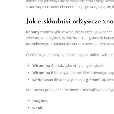
mikroflorę jelitową i może wspierać stabilizację po
stanowią znakomity element diety i przyczyniają si
Jakie składniki odżywcze zn
Banany
to niezwykłe owoce, które obfitują w cenne 
zdrowie. Na przykład, w zaledwie 100 gramach bana
prawidłowego działania układu sercowo-naczyniowego 
Oprócz tego banany są doskonałym źródłem witamin
Witamina C
działa jako silny antyoksydant,
Witamina B6
pokrywa około 33% dziennego zapo
każdy banan dostarcza ponad
3 g błonnika
, co 
Nie można pominąć także innych minerałów obecnych
magnez
,
wapń
,