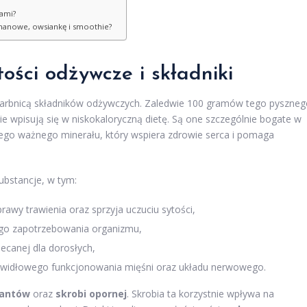
ami?
ananowe, owsiankę i smoothie?
ości odżywcze i składniki
arbnicą składników odżywczych. Zaledwie 100 gramów tego pyszneg
ie wpisują się w niskokaloryczną dietę. Są one szczególnie bogate w
ego ważnego minerału, który wspiera zdrowie serca i pomaga
ubstancje, w tym:
prawy trawienia oraz sprzyja uczuciu sytości,
ego zapotrzebowania organizmu,
ecanej dla dorosłych,
prawidłowego funkcjonowania mięśni oraz układu nerwowego.
dantów
oraz
skrobi opornej
. Skrobia ta korzystnie wpływa na