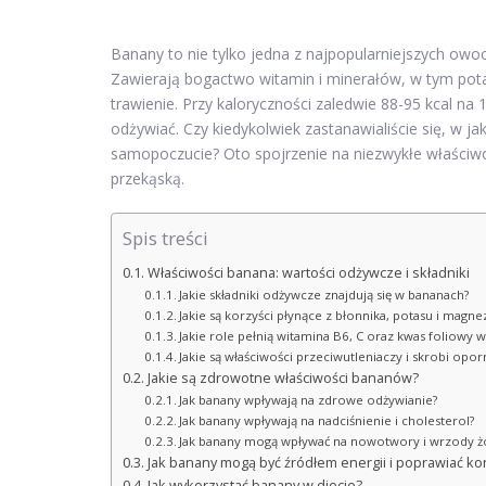
Banany to nie tylko jedna z najpopularniejszych owo
Zawierają bogactwo witamin i minerałów, w tym potas
trawienie. Przy kaloryczności zaledwie 88-95 kcal n
odżywiać. Czy kiedykolwiek zastanawialiście się, w 
samopoczucie? Oto spojrzenie na niezwykłe właściwoś
przekąską.
Spis treści
Właściwości banana: wartości odżywcze i składniki
Jakie składniki odżywcze znajdują się w bananach?
Jakie są korzyści płynące z błonnika, potasu i magne
Jakie role pełnią witamina B6, C oraz kwas foliowy 
Jakie są właściwości przeciwutleniaczy i skrobi opo
Jakie są zdrowotne właściwości bananów?
Jak banany wpływają na zdrowe odżywianie?
Jak banany wpływają na nadciśnienie i cholesterol?
Jak banany mogą wpływać na nowotwory i wrzody ż
Jak banany mogą być źródłem energii i poprawiać ko
Jak wykorzystać banany w diecie?