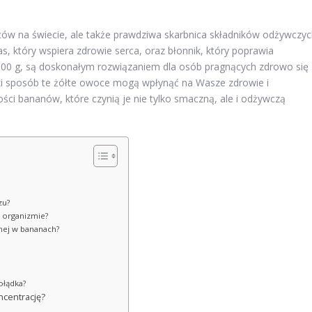
ców na świecie, ale także prawdziwa skarbnica składników odżywczyc
, który wspiera zdrowie serca, oraz błonnik, który poprawia
a 100 g, są doskonałym rozwiązaniem dla osób pragnących zdrowo się
jaki sposób te żółte owoce mogą wpłynąć na Wasze zdrowie i
ci bananów, które czynią je nie tylko smaczną, ale i odżywczą
zu?
w organizmie?
rnej w bananach?
ołądka?
ncentrację?