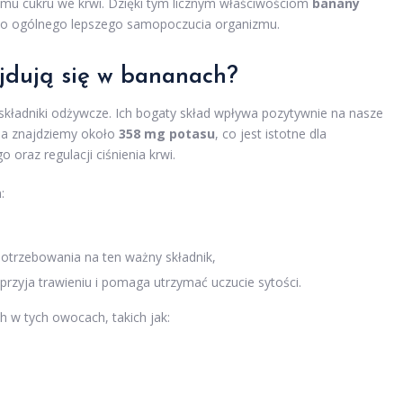
ziomu cukru we krwi. Dzięki tym licznym właściwościom
banany
ę do ogólnego lepszego samopoczucia organizmu.
ajdują się w bananach?
składniki odżywcze. Ich bogaty skład wpływa pozytywnie na nasze
na znajdziemy około
358 mg potasu
, co jest istotne dla
oraz regulacji ciśnienia krwi.
:
trzebowania na ten ważny składnik,
sprzyja trawieniu i pomaga utrzymać uczucie sytości.
 w tych owocach, takich jak: