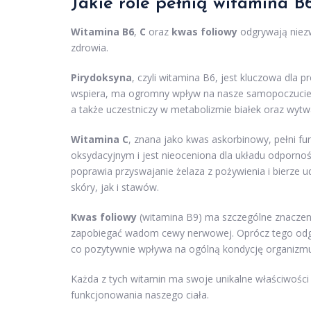
Jakie role pełnią witamina B
Witamina B6
,
C
oraz
kwas foliowy
odgrywają niezw
zdrowia.
Pirydoksyna
, czyli witamina B6, jest kluczowa dla p
wspiera, ma ogromny wpływ na nasze samopoczucie 
a także uczestniczy w metabolizmie białek oraz wyt
Witamina C
, znana jako kwas askorbinowy, pełni fu
oksydacyjnym i jest nieoceniona dla układu odpornoś
poprawia przyswajanie żelaza z pożywienia i bierze u
skóry, jak i stawów.
Kwas foliowy
(witamina B9) ma szczególne znaczeni
zapobiegać wadom cewy nerwowej. Oprócz tego odgry
co pozytywnie wpływa na ogólną kondycję organizmu
Każda z tych witamin ma swoje unikalne właściwośc
funkcjonowania naszego ciała.