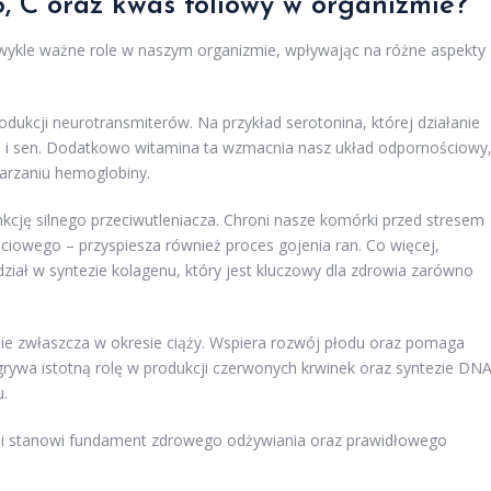
6, C oraz kwas foliowy w organizmie?
ykle ważne role w naszym organizmie, wpływając na różne aspekty
rodukcji neurotransmiterów. Na przykład serotonina, której działanie
i sen. Dodatkowo witamina ta wzmacnia nasz układ odpornościowy
warzaniu hemoglobiny.
nkcję silnego przeciwutleniacza. Chroni nasze komórki przed stresem
ciowego – przyspiesza również proces gojenia ran. Co więcej,
dział w syntezie kolagenu, który jest kluczowy dla zdrowia zarówno
e zwłaszcza w okresie ciąży. Wspiera rozwój płodu oraz pomaga
wa istotną rolę w produkcji czerwonych krwinek oraz syntezie DNA
.
i i stanowi fundament zdrowego odżywiania oraz prawidłowego