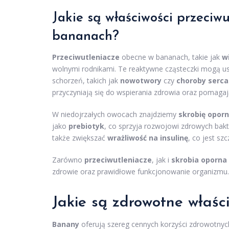
Jakie są właściwości przeciwu
bananach?
Przeciwutleniacze
obecne w bananach, takie jak
w
wolnymi rodnikami. Te reaktywne cząsteczki mogą us
schorzeń, takich jak
nowotwory
czy
choroby serca
przyczyniają się do wspierania zdrowia oraz pomag
W niedojrzałych owocach znajdziemy
skrobię opor
jako
prebiotyk
, co sprzyja rozwojowi zdrowych bakter
także zwiększać
wrażliwość na insulinę
, co jest sz
Zarówno
przeciwutleniacze
, jak i
skrobia oporna
zdrowie oraz prawidłowe funkcjonowanie organizmu.
Jakie są zdrowotne właś
Banany
oferują szereg cennych korzyści zdrowotnyc