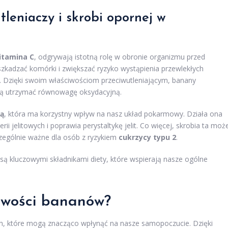
tleniaczy i skrobi opornej w
itamina C
, odgrywają istotną rolę w obronie organizmu przed
zkadzać komórki i zwiększać ryzyko wystąpienia przewlekłych
. Dzięki swoim właściwościom przeciwutleniającym, banany
ają utrzymać równowagę oksydacyjną.
ną
, która ma korzystny wpływ na nasz układ pokarmowy. Działa ona
ii jelitowych i poprawia perystaltykę jelit. Co więcej, skrobia ta moż
czególnie ważne dla osób z ryzykiem
cukrzycy typu 2
.
są kluczowymi składnikami diety, które wspierają nasze ogólne
ciwości bananów?
h, które mogą znacząco wpłynąć na nasze samopoczucie. Dzięki