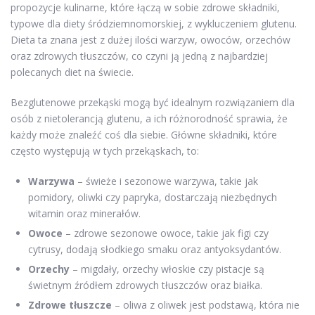
propozycje kulinarne, które łączą w sobie zdrowe składniki,
typowe dla diety śródziemnomorskiej, z wykluczeniem glutenu.
Dieta ta znana jest z dużej ilości warzyw, owoców, orzechów
oraz zdrowych tłuszczów, co czyni ją jedną z najbardziej
polecanych diet na świecie.
Bezglutenowe przekąski mogą być idealnym rozwiązaniem dla
osób z nietolerancją glutenu, a ich różnorodność sprawia, że
każdy może znaleźć coś dla siebie. Główne składniki, które
często występują w tych przekąskach, to:
Warzywa
– świeże i sezonowe warzywa, takie jak
pomidory, oliwki czy papryka, dostarczają niezbędnych
witamin oraz minerałów.
Owoce
– zdrowe sezonowe owoce, takie jak figi czy
cytrusy, dodają słodkiego smaku oraz antyoksydantów.
Orzechy
– migdały, orzechy włoskie czy pistacje są
świetnym źródłem zdrowych tłuszczów oraz białka.
Zdrowe tłuszcze
– oliwa z oliwek jest podstawą, która nie