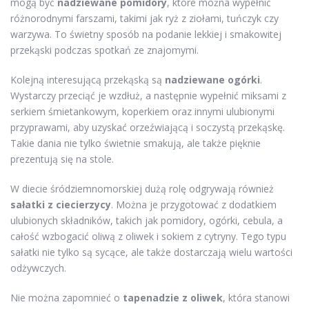
mogą być
nadziewane pomidory
, które można wypełnić
różnorodnymi farszami, takimi jak ryż z ziołami, tuńczyk czy
warzywa. To świetny sposób na podanie lekkiej i smakowitej
przekąski podczas spotkań ze znajomymi.
Kolejną interesującą przekąską są
nadziewane ogórki
.
Wystarczy przeciąć je wzdłuż, a następnie wypełnić miksami z
serkiem śmietankowym, koperkiem oraz innymi ulubionymi
przyprawami, aby uzyskać orzeźwiającą i soczystą przekąskę.
Takie dania nie tylko świetnie smakują, ale także pięknie
prezentują się na stole.
W diecie śródziemnomorskiej dużą rolę odgrywają również
sałatki z ciecierzycy
. Można je przygotować z dodatkiem
ulubionych składników, takich jak pomidory, ogórki, cebula, a
całość wzbogacić oliwą z oliwek i sokiem z cytryny. Tego typu
sałatki nie tylko są sycące, ale także dostarczają wielu wartości
odżywczych.
Nie można zapomnieć o
tapenadzie z oliwek
, która stanowi