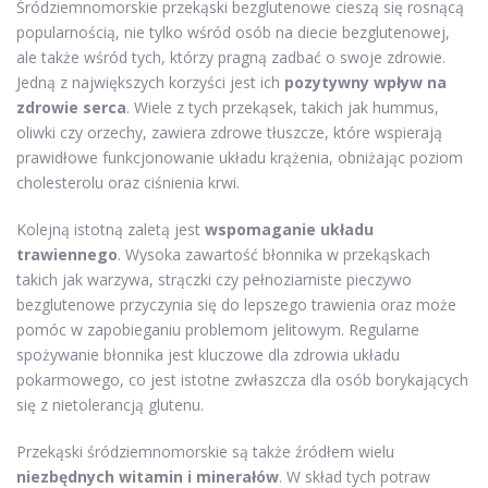
Śródziemnomorskie przekąski bezglutenowe cieszą się rosnącą
popularnością, nie tylko wśród osób na diecie bezglutenowej,
ale także wśród tych, którzy pragną zadbać o swoje zdrowie.
Jedną z największych korzyści jest ich
pozytywny wpływ na
zdrowie serca
. Wiele z tych przekąsek, takich jak hummus,
oliwki czy orzechy, zawiera zdrowe tłuszcze, które wspierają
prawidłowe funkcjonowanie układu krążenia, obniżając poziom
cholesterolu oraz ciśnienia krwi.
Kolejną istotną zaletą jest
wspomaganie układu
trawiennego
. Wysoka zawartość błonnika w przekąskach
takich jak warzywa, strączki czy pełnoziarniste pieczywo
bezglutenowe przyczynia się do lepszego trawienia oraz może
pomóc w zapobieganiu problemom jelitowym. Regularne
spożywanie błonnika jest kluczowe dla zdrowia układu
pokarmowego, co jest istotne zwłaszcza dla osób borykających
się z nietolerancją glutenu.
Przekąski śródziemnomorskie są także źródłem wielu
niezbędnych witamin i minerałów
. W skład tych potraw