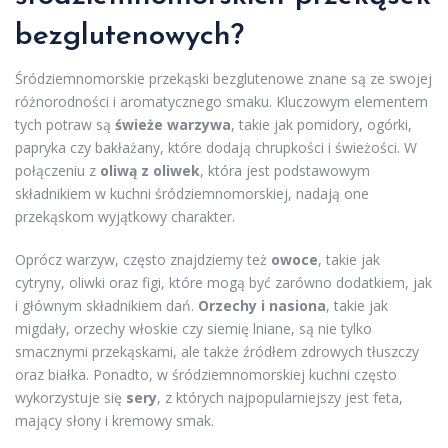
bezglutenowych?
Śródziemnomorskie przekąski bezglutenowe znane są ze swojej
różnorodności i aromatycznego smaku. Kluczowym elementem
tych potraw są
świeże warzywa
, takie jak pomidory, ogórki,
papryka czy bakłażany, które dodają chrupkości i świeżości. W
połączeniu z
oliwą z oliwek
, która jest podstawowym
składnikiem w kuchni śródziemnomorskiej, nadają one
przekąskom wyjątkowy charakter.
Oprócz warzyw, często znajdziemy też
owoce
, takie jak
cytryny, oliwki oraz figi, które mogą być zarówno dodatkiem, jak
i głównym składnikiem dań.
Orzechy i nasiona
, takie jak
migdały, orzechy włoskie czy siemię lniane, są nie tylko
smacznymi przekąskami, ale także źródłem zdrowych tłuszczy
oraz białka. Ponadto, w śródziemnomorskiej kuchni często
wykorzystuje się
sery
, z których najpopularniejszy jest feta,
mający słony i kremowy smak.