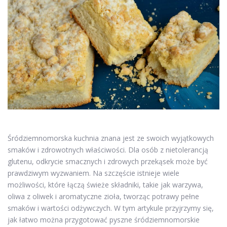
Śródziemnomorska kuchnia znana jest ze swoich wyjątkowych
smaków i zdrowotnych właściwości. Dla osób z nietolerancją
glutenu, odkrycie smacznych i zdrowych przekąsek może być
prawdziwym wyzwaniem. Na szczęście istnieje wiele
możliwości, które łączą świeże składniki, takie jak warzywa,
oliwa z oliwek i aromatyczne zioła, tworząc potrawy pełne
smaków i wartości odżywczych. W tym artykule przyjrzymy się,
jak łatwo można przygotować pyszne śródziemnomorskie