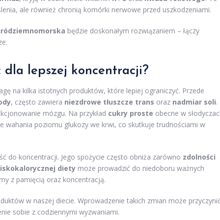
lenia, ale również chronią komórki nerwowe przed uszkodzeniami.
śródziemnomorska
będzie doskonałym rozwiązaniem – łączy
ze.
 dla lepszej koncentracji?
ę na kilka istotnych produktów, które lepiej ograniczyć. Przede
ody
, często zawiera
niezdrowe tłuszcze trans
oraz
nadmiar soli
.
unkcjonowanie mózgu. Na przykład
cukry proste
obecne w słodyczac
ahania poziomu glukozy we krwi, co skutkuje trudnościami w
ść do koncentracji. Jego spożycie często obniża zarówno
zdolności
iskokalorycznej diety
może prowadzić do niedoboru ważnych
my z pamięcią oraz koncentracją.
oduktów w naszej diecie. Wprowadzenie takich zmian może przyczyni
zenie sobie z codziennymi wyzwaniami.