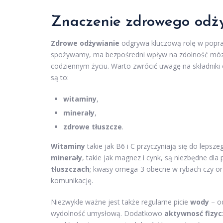
Znaczenie zdrowego odży
Zdrowe odżywianie
odgrywa kluczową rolę w popr
spożywamy, ma bezpośredni wpływ na zdolność mózgu
codziennym życiu. Warto zwrócić uwagę na składniki 
są to:
witaminy
,
minerały
,
zdrowe tłuszcze
.
Witaminy
takie jak B6 i C przyczyniają się do leps
minerały
, takie jak magnez i cynk, są niezbędne d
tłuszczach
; kwasy omega-3 obecne w rybach czy or
komunikację.
Niezwykle ważne jest także regularne picie
wody
– o
wydolność umysłową. Dodatkowo
aktywnosć fizy