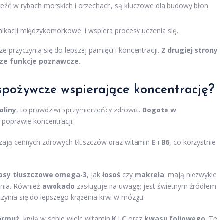
leźć w rybach morskich i orzechach, są kluczowe dla budowy błon
ikacji międzykomórkowej i wspiera procesy uczenia się.
e przyczynia się do lepszej pamięci i koncentracji.
Z drugiej strony
ze funkcje poznawcze.
pożywcze wspierające koncentrację?
aliny
, to prawdziwi sprzymierzeńcy zdrowia.
Bogate w
 poprawie koncentracji.
czają cennych zdrowych tłuszczów oraz witamin
E
i
B6
, co korzystnie
asy tłuszczowe omega-3
, jak
łosoś
czy
makrela
, mają niezwykle
enia. Również
awokado
zasługuje na uwagę; jest świetnym źródłem
czynia się do lepszego krążenia krwi w mózgu.
armuż
, kryją w sobie wiele witamin
K
i
C
oraz
kwasu foliowego
. Te