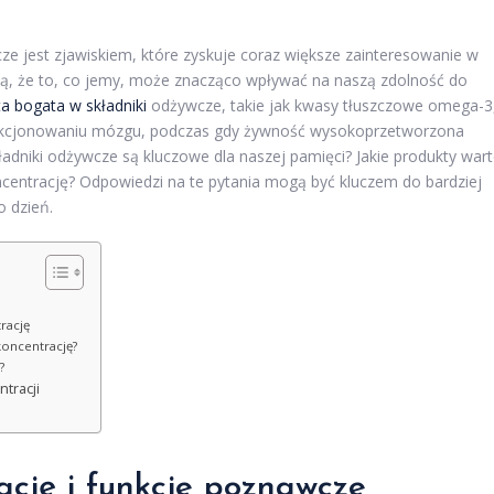
ze jest zjawiskiem, które zyskuje coraz większe zainteresowanie w
ują, że to, co jemy, może znacząco wpływać na naszą zdolność do
ta bogata w składniki
odżywcze, takie jak kwasy tłuszczowe omega-3
funkcjonowaniu mózgu, podczas gdy żywność wysokoprzetworzona
dniki odżywcze są kluczowe dla naszej pamięci? Jakie produkty war
entrację? Odpowiedzi na te pytania mogą być kluczem do bardziej
o dzień.
rację
koncentrację?
?
tracji
ację i funkcje poznawcze