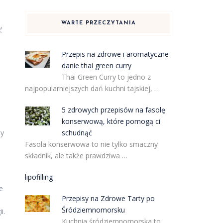
WARTE PRZECZYTANIA
ć
Przepis na zdrowe i aromatyczne
danie thai green curry
Thai Green Curry to jedno z
najpopularniejszych dań kuchni tajskiej, …
5 zdrowych przepisów na fasolę
konserwową, które pomogą ci
schudnąć
my
Fasola konserwowa to nie tylko smaczny
składnik, ale także prawdziwa …
lipofilling
e
Przepisy na Zdrowe Tarty po
Śródziemnomorsku
i.
Kuchnia śródziemnomorska to