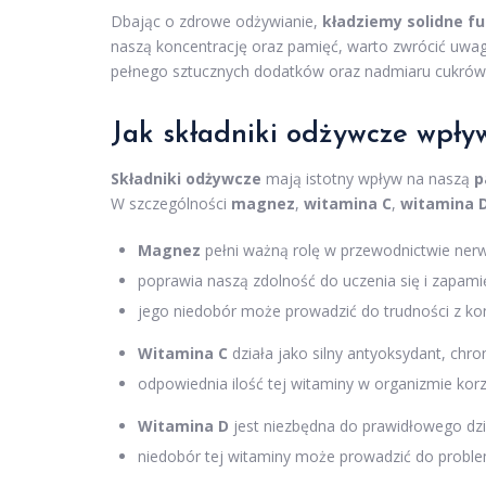
Dbając o zdrowe odżywianie,
kładziemy solidne 
naszą koncentrację oraz pamięć, warto zwrócić uwag
pełnego sztucznych dodatków oraz nadmiaru cukrów 
Jak składniki odżywcze wpły
Składniki odżywcze
mają istotny wpływ na naszą
p
W szczególności
magnez
,
witamina C
,
witamina 
Magnez
pełni ważną rolę w przewodnictwie ne
poprawia naszą zdolność do uczenia się i zapami
jego niedobór może prowadzić do trudności z ko
Witamina C
działa jako silny antyoksydant, ch
odpowiednia ilość tej witaminy w organizmie kor
Witamina D
jest niezbędna do prawidłowego dz
niedobór tej witaminy może prowadzić do proble