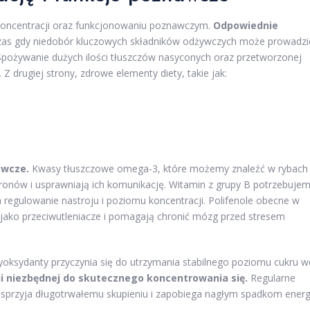
 koncentracji oraz funkcjonowaniu poznawczym.
Odpowiednie
zas gdy niedobór kluczowych składników odżywczych może prowadzi
. Spożywanie dużych ilości tłuszczów nasyconych oraz przetworzonej
drugiej strony, zdrowe elementy diety, takie jak:
awcze.
Kwasy tłuszczowe omega-3, które możemy znaleźć w rybach
uronów i usprawniają ich komunikację. Witamin z grupy B potrzebuje
regulowanie nastroju i poziomu koncentracji. Polifenole obecne w
 jako przeciwutleniacze i pomagają chronić mózg przed stresem
tyoksydanty przyczynia się do utrzymania stabilnego poziomu cukru w
i niezbędnej do skutecznego koncentrowania się.
Regularne
 sprzyja długotrwałemu skupieniu i zapobiega nagłym spadkom energi