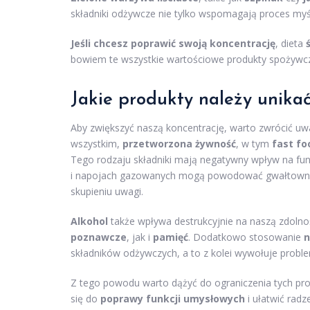
składniki odżywcze nie tylko wspomagają proces myś
Jeśli chcesz poprawić swoją koncentrację
, dieta
bowiem te wszystkie wartościowe produkty spożywc
Jakie produkty należy unikać
Aby zwiększyć naszą koncentrację, warto zwrócić uwag
wszystkim,
przetworzona żywność
, w tym
fast fo
Tego rodzaju składniki mają negatywny wpływ na f
i napojach gazowanych mogą powodować gwałtowne w
skupieniu uwagi.
Alkohol
także wpływa destrukcyjnie na naszą zdolno
poznawcze
, jak i
pamięć
. Dodatkowo stosowanie
n
składników odżywczych, a to z kolei wywołuje proble
Z tego powodu warto dążyć do ograniczenia tych pr
się do
poprawy funkcji umysłowych
i ułatwić rad