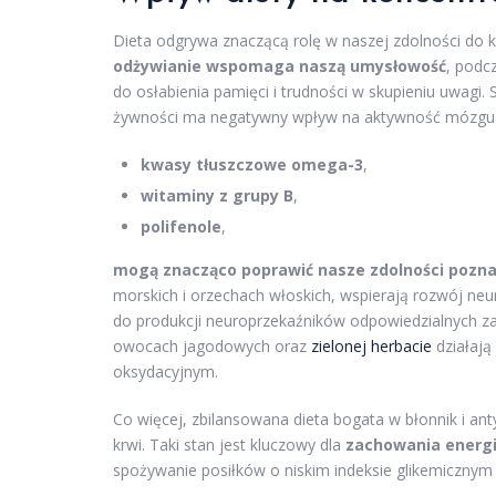
Dieta odgrywa znaczącą rolę w naszej zdolności do
odżywianie wspomaga naszą umysłowość
, podc
do osłabienia pamięci i trudności w skupieniu uwagi
żywności ma negatywny wpływ na aktywność mózgu. Z 
kwasy tłuszczowe omega-3
,
witaminy z grupy B
,
polifenole
,
mogą znacząco poprawić nasze zdolności pozn
morskich i orzechach włoskich, wspierają rozwój ne
do produkcji neuroprzekaźników odpowiedzialnych za 
owocach jagodowych oraz
zielonej herbacie
działają
oksydacyjnym.
Co więcej, zbilansowana dieta bogata w błonnik i an
krwi. Taki stan jest kluczowy dla
zachowania energi
spożywanie posiłków o niskim indeksie glikemicznym