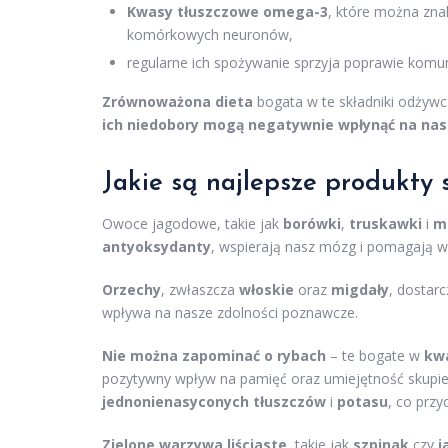
Kwasy tłuszczowe omega-3
, które można zna
komórkowych neuronów,
regularne ich spożywanie sprzyja poprawie komun
Zrównoważona dieta
bogata w te składniki odżywcz
ich niedobory mogą negatywnie wpłynąć na nas
Jakie są
najlepsze produkty
s
Owoce jagodowe, takie jak
borówki
,
truskawki
i
m
antyoksydanty
, wspierają nasz mózg i pomagają w
Orzechy
, zwłaszcza
włoskie
oraz
migdały
, dostar
wpływa na nasze zdolności poznawcze.
Nie można zapominać o rybach
– te bogate w
kw
pozytywny wpływ na pamięć oraz umiejętność skupi
jednonienasyconych tłuszczów
i
potasu
, co przy
Zielone warzywa liściaste
, takie jak
szpinak
czy
j