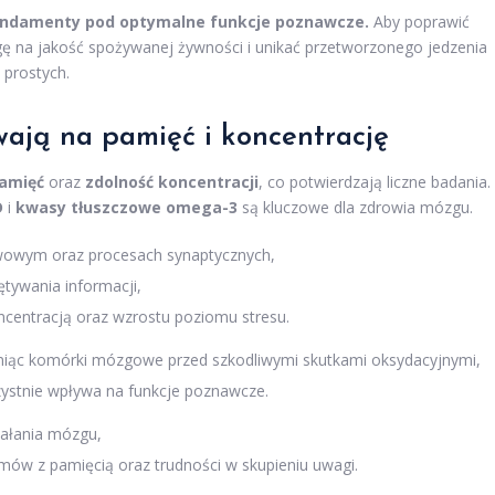
fundamenty pod optymalne funkcje poznawcze.
Aby poprawić
ę na jakość spożywanej żywności i unikać przetworzonego jedzenia
prostych.
wają na pamięć i koncentrację
amięć
oraz
zdolność koncentracji
, co potwierdzają liczne badania.
D
i
kwasy tłuszczowe omega-3
są kluczowe dla zdrowia mózgu.
rwowym oraz procesach synaptycznych,
ętywania informacji,
ncentracją oraz wzrostu poziomu stresu.
roniąc komórki mózgowe przed szkodliwymi skutkami oksydacyjnymi,
zystnie wpływa na funkcje poznawcze.
iałania mózgu,
mów z pamięcią oraz trudności w skupieniu uwagi.